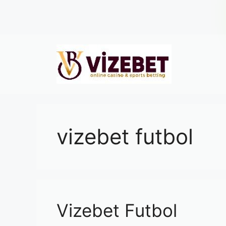
İçeriğe
atla
vizebet futbol
Vizebet Futbol