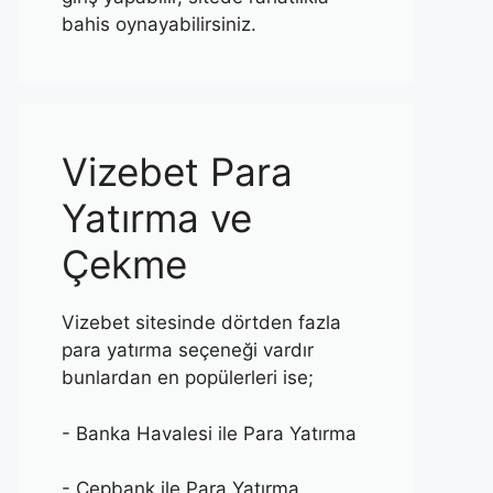
bahis oynayabilirsiniz.
Vizebet Para
Yatırma ve
Çekme
Vizebet sitesinde dörtden fazla
para yatırma seçeneği vardır
bunlardan en popülerleri ise;
- Banka Havalesi ile Para Yatırma
- Cepbank ile Para Yatırma