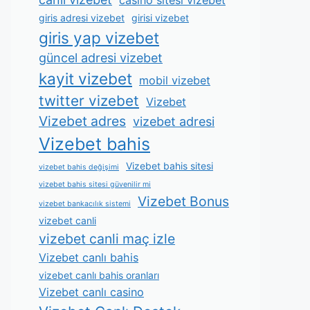
giris adresi vizebet
girisi vizebet
giris yap vizebet
güncel adresi vizebet
kayit vizebet
mobil vizebet
twitter vizebet
Vizebet
Vizebet adres
vizebet adresi
Vizebet bahis
Vizebet bahis sitesi
vizebet bahis değişimi
vizebet bahis sitesi güvenilir mi
Vizebet Bonus
vizebet bankacılık sistemi
vizebet canli
vizebet canli maç izle
Vizebet canlı bahis
vizebet canlı bahis oranları
Vizebet canlı casino