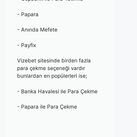
- Papara
- Anında Mefete
- Payfix
Vizebet sitesinde birden fazla
para çekme seçeneği vardır
bunlardan en popülerleri ise;
- Banka Havalesi ile Para Çekme
- Papara ile Para Çekme