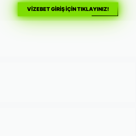
VİZEBET GİRİŞ İÇİN TIKLAYINIZ!