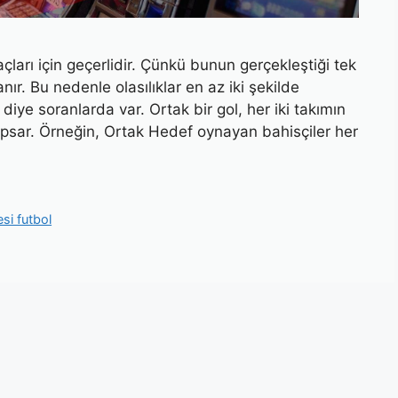
çları için geçerlidir. Çünkü bunun gerçekleştiği tek
nır. Bu nedenle olasılıklar en az iki şekilde
diye soranlarda var. Ortak bir gol, her iki takımın
kapsar. Örneğin, Ortak Hedef oynayan bahisçiler her
esi futbol