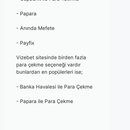
- Papara
- Anında Mefete
- Payfix
Vizebet sitesinde birden fazla
para çekme seçeneği vardır
bunlardan en popülerleri ise;
- Banka Havalesi ile Para Çekme
- Papara ile Para Çekme