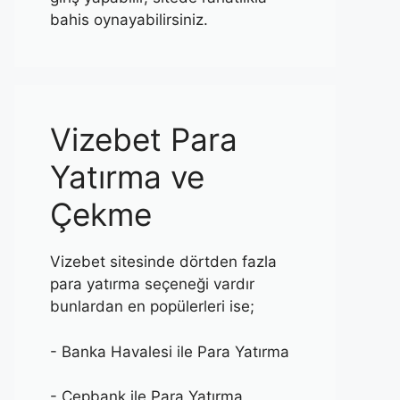
bahis oynayabilirsiniz.
Vizebet Para
Yatırma ve
Çekme
Vizebet sitesinde dörtden fazla
para yatırma seçeneği vardır
bunlardan en popülerleri ise;
- Banka Havalesi ile Para Yatırma
- Cepbank ile Para Yatırma