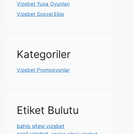
Vizebet Yuva Oyunları
Vizebet Sosyal Ekip
Kategoriler
Vizebet Promosyonlar
Etiket Bulutu
bahis sitesi vizebet
canli vizebet
casino sitesi vizebet