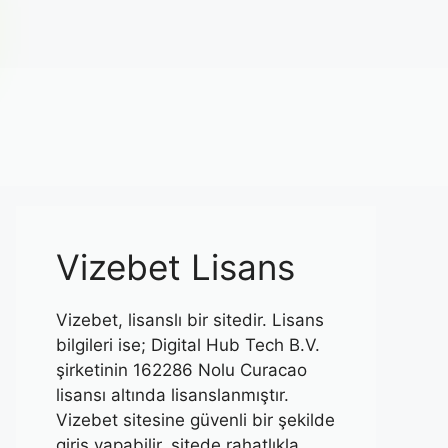
Vizebet Lisans
Vizebet, lisanslı bir sitedir. Lisans
bilgileri ise; Digital Hub Tech B.V.
şirketinin 162286 Nolu Curacao
lisansı altında lisanslanmıştır.
Vizebet sitesine güvenli bir şekilde
giriş yapabilir, sitede rahatlıkla