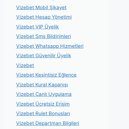
Vizebet Mobil Şikayet
Vizebet Hesap Yönetimi
Vizebet VIP Üyelik
Vizebet Sms Bildirimleri
Vizebet Whatsapp Hizmetleri
Vizebet Güvenilir Üyelik
Vizebet
Vizebet Kesintisiz Eğlence
Vizebet Kural Kapanışı
Vizebet Canlı Uygulama
Vizebet Ücretsiz Erişim
Vizebet Rulet Bonusları
Vizebet Departman Bilgileri