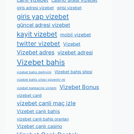
giris adresi vizebet
girisi vizebet
giris yap vizebet
güncel adresi vizebet
kayit vizebet
mobil vizebet
twitter vizebet
Vizebet
Vizebet adres
vizebet adresi
Vizebet bahis
Vizebet bahis sitesi
vizebet bahis değişimi
vizebet bahis sitesi güvenilir mi
Vizebet Bonus
vizebet bankacılık sistemi
vizebet canli
vizebet canli maç izle
Vizebet canlı bahis
vizebet canlı bahis oranları
Vizebet canlı casino