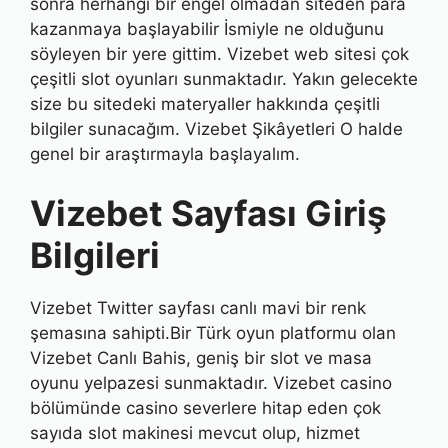
sonra herhangi bir engel olmadan siteden para
kazanmaya başlayabilir İsmiyle ne olduğunu
söyleyen bir yere gittim. Vizebet web sitesi çok
çeşitli slot oyunları sunmaktadır. Yakın gelecekte
size bu sitedeki materyaller hakkında çeşitli
bilgiler sunacağım. Vizebet Şikâyetleri O halde
genel bir araştırmayla başlayalım.
Vizebet Sayfası Giriş
Bilgileri
Vizebet Twitter sayfası canlı mavi bir renk
şemasına sahipti.Bir Türk oyun platformu olan
Vizebet Canlı Bahis, geniş bir slot ve masa
oyunu yelpazesi sunmaktadır. Vizebet casino
bölümünde casino severlere hitap eden çok
sayıda slot makinesi mevcut olup, hizmet