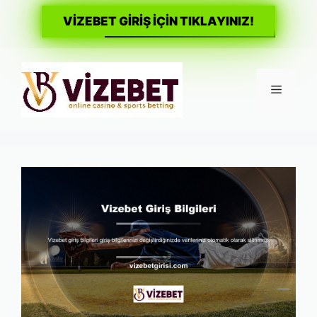
VİZEBET GİRİŞ İÇİN TIKLAYINIZ!
İçeriğe
atla
Menü