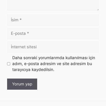
İsim
E-
posta
İnternet
sitesi
Daha sonraki yorumlarımda kullanılması için
adım, e-posta adresim ve site adresim bu
tarayıcıya kaydedilsin.