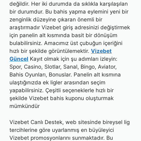
değildir. Her iki durumda da sıklıkla karşılaşılan
bir durumdur. Bu bahis yapma eylemini yeni bir
zenginlik düzeyine çıkaran önemli bir
araştırmadır Vizebet giriş adresinizi değiştirmek
için panelin alt kısmında basit bir dönüşüm
bulabilirsiniz. Amacımız üst çubuğun içeriğini
hızlı bir şekilde görüntülemektir.
Vizebet
Güncel
Kayıt olmak için şu adımları izleyin:
Spor, Casino, Slotlar, Sanal, Bingo, Aviator,
Bahis Oyunları, Bonuslar. Panelin alt kısmına
ulaştığınızda ek ligler arasından seçim
yapabilirsiniz. Çeşitli seçeneklerle hızlı bir
şekilde Vizebet bahis kuponu oluşturmak
mümkündür
Vizebet Canlı Destek, web sitesinde bireysel lig
tercihlerine göre uyarlanmış en büyüleyici
Vizebet promosyonlarını sunmaktadır. Bu