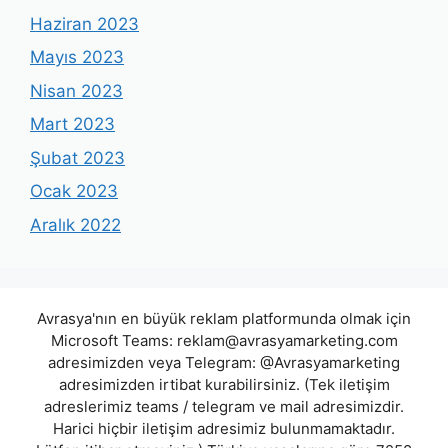
Haziran 2023
Mayıs 2023
Nisan 2023
Mart 2023
Şubat 2023
Ocak 2023
Aralık 2022
Avrasya'nın en büyük reklam platformunda olmak için
Microsoft Teams:
reklam@avrasyamarketing.com
adresimizden veya Telegram: @Avrasyamarketing
adresimizden irtibat kurabilirsiniz. (Tek iletişim
adreslerimiz teams / telegram ve mail adresimizdir.
Harici hiçbir iletişim adresimiz bulunmamaktadır.