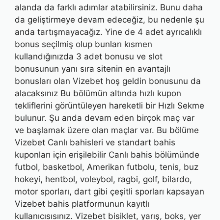
alanda da farklı adımlar atabilirsiniz. Bunu daha
da geliştirmeye devam edeceğiz, bu nedenle şu
anda tartışmayacağız. Yine de 4 adet ayrıcalıklı
bonus seçilmiş olup bunları kısmen
kullandığınızda 3 adet bonusu ve slot
bonusunun yanı sıra sitenin en avantajlı
bonusları olan Vizebet hoş geldin bonusunu da
alacaksınız Bu bölümün altında hızlı kupon
tekliflerini görüntüleyen hareketli bir Hızlı Sekme
bulunur. Şu anda devam eden birçok maç var
ve başlamak üzere olan maçlar var. Bu bölüme
Vizebet Canlı bahisleri ve standart bahis
kuponları için erişilebilir Canlı bahis bölümünde
futbol, ​​basketbol, ​​Amerikan futbolu, tenis, buz
hokeyi, hentbol, ​​voleybol, ragbi, golf, bilardo,
motor sporları, dart gibi çeşitli sporları kapsayan
Vizebet bahis platformunun kayıtlı
kullanıcısısınız. Vizebet bisiklet, yarış, boks, yer