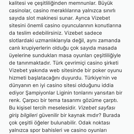
kalitesi ve çeşitliliğinden memnunlar. Büyük
casinolar, casino meraklılarına yalnızca sınırlı
sayıda slot makinesi sunar. Ayrıca Vizebet
sitesini önemli casino oyuncularının konutlarına
da teslim edebilirsiniz. Vizebet sadece
slotlardaki uzmanlıklarıyla değil, aynı zamanda
canlı krupiyerlerin olduğu çok sayıda masada
üyelerine sundukları masa oyunları çeşitliliğiyle
de tanınmaktadır. Türk çevrimiçi casino şirketi
Vizebet yakında web sitesinde bir poker oyunu
hizmeti başlatacağını duyurdu. Türkiye’nin ve
dünyanın en iyi casino sitesi olduğunu iddia
ediyor Şampiyonlar Liginin tonlarını yansıtan bir
renk. Çarpıcı bir tema tasarımı gözüme çarptı.
Bu kişisel tercih meselesidir.
Vizebet sayfası
giriş bilgileri
güvenilir bir kaynak mıdır? Burada
çok çeşitli öğeler bulunabilir. Odak noktası
yalnızca spor bahisleri ve casino oyunları