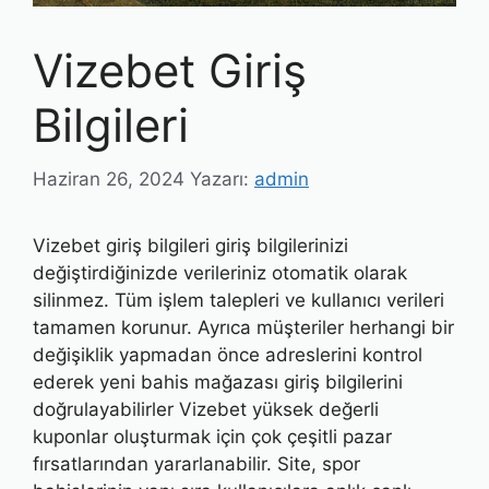
Vizebet Giriş
Bilgileri
Haziran 26, 2024
Yazarı:
admin
Vizebet giriş bilgileri giriş bilgilerinizi
değiştirdiğinizde verileriniz otomatik olarak
silinmez. Tüm işlem talepleri ve kullanıcı verileri
tamamen korunur. Ayrıca müşteriler herhangi bir
değişiklik yapmadan önce adreslerini kontrol
ederek yeni bahis mağazası giriş bilgilerini
doğrulayabilirler Vizebet yüksek değerli
kuponlar oluşturmak için çok çeşitli pazar
fırsatlarından yararlanabilir. Site, spor