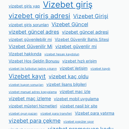
Vizebet giriş
vizebet giris yap
vizebet giriş adresi
Vizebet Girişi
Vizebet Güncel
vizebet giriş sorunları
vizebet güncel adres
vizebet güncel adresi
vizebet güvenilebilir mi
Vizebet Güvenilir Bahis Sitesi
Vizebet Güvenilir Mi
vizebet güvenlir mi
Vizebet hakkında
vizebet hesap kaydolun
Vizebet Hoş Geldin Bonusu
vizebet hızlı erişim
vizebet i̇letişim
vizebet i̇le futbolun tadını çıkarın
vizebet kaydı
Vizebet kayıt
vizebet kaç oldu
vizebet lisans bilgileri
vizebet kupon sonuçları
vizebet maç izle
vizebet manuel adres kopyalama
vizebet maç izleme
vizebet mobil uygulama
vizebet müşteri hizmetleri
vizebet nasil bir site
Vizebet para yatırma
vizebet oyun pazarı
vizebet para transferi
vizebet para çekme
vizebet popüler spor
vizebet promosyon kodu