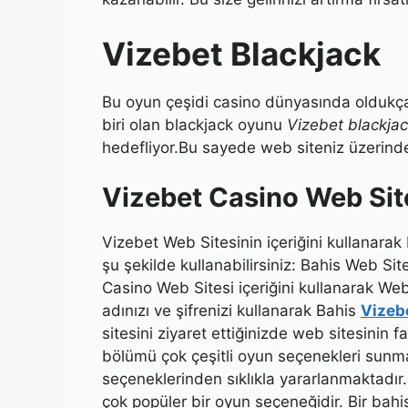
Vizebet Blackjack
Bu oyun çeşidi casino dünyasında oldukça 
biri olan blackjack oyunu
Vizebet blackja
hedefliyor.Bu sayede web siteniz üzerind
Vizebet Casino Web Sit
Vizebet Web Sitesinin içeriğini kullanarak
şu şekilde kullanabilirsiniz: Bahis Web Si
Casino Web Sitesi içeriğini kullanarak Web
adınızı ve şifrenizi kullanarak Bahis
Vizebe
sitesini ziyaret ettiğinizde web sitesinin 
bölümü çok çeşitli oyun seçenekleri sunma
seçeneklerinden sıklıkla yararlanmaktadır
çok popüler bir oyun seçeneğidir. Bir bahi