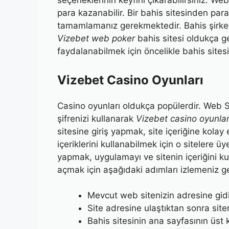
seçeneklerinin keyfini çıkarabilirsiniz. Web
para kazanabilir. Bir bahis sitesinden para
tamamlamanız gerekmektedir. Bahis şirketi
Vizebet web poker
bahis sitesi oldukça gen
faydalanabilmek için öncelikle bahis site
Vizebet Casino Oyunları
Casino oyunları oldukça popülerdir. Web Sit
şifrenizi kullanarak
Vizebet casino oyunlar
sitesine giriş yapmak, site içeriğine kolay 
içeriklerini kullanabilmek için o sitelere ü
yapmak, uygulamayı ve sitenin içeriğini k
açmak için aşağıdaki adımları izlemeniz ge
Mevcut web sitenizin adresine gid
Site adresine ulaştıktan sonra site
Bahis sitesinin ana sayfasının üs