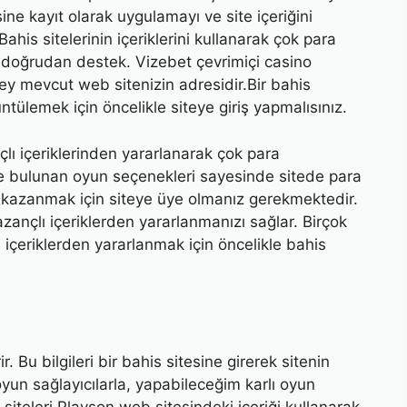
ine kayıt olarak uygulamayı ve site içeriğini
ahis sitelerinin içeriklerini kullanarak çok para
n doğrudan destek. Vizebet çevrimiçi casino
ey mevcut web sitenizin adresidir.Bir bahis
tülemek için öncelikle siteye giriş yapmalısınız.
çlı içeriklerinden yararlanarak çok para
de bulunan oyun seçenekleri sayesinde sitede para
ra kazanmak için siteye üye olmanız gerekmektedir.
azançlı içeriklerden yararlanmanızı sağlar. Birçok
ki içeriklerden yararlanmak için öncelikle bahis
r. Bu bilgileri bir bahis sitesine girerek sitenin
 oyun sağlayıcılarla, yapabileceğim karlı oyun