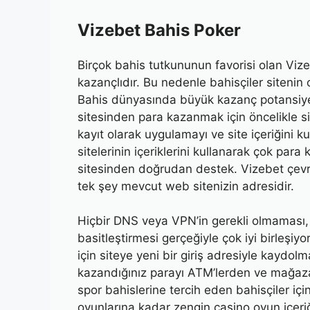
Vizebet Bahis Poker
Birçok bahis tutkununun favorisi olan Viz
kazançlıdır. Bu nedenle bahisçiler sitenin
Bahis dünyasında büyük kazanç potansiyeli
sitesinden para kazanmak için öncelikle s
kayıt olarak uygulamayı ve site içeriğini k
sitelerinin içeriklerini kullanarak çok para 
sitesinden doğrudan destek. Vizebet çevr
tek şey mevcut web sitenizin adresidir.
Hiçbir DNS veya VPN’in gerekli olmaması,
basitleştirmesi gerçeğiyle çok iyi birle
için siteye yeni bir giriş adresiyle kaydol
kazandığınız parayı ATM’lerden ve mağazal
spor bahislerine tercih eden bahisçiler içi
oyunlarına kadar zengin casino oyun içeri