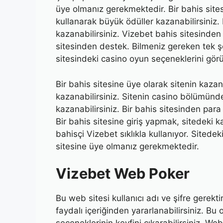
üye olmanız gerekmektedir. Bir bahis sites
kullanarak büyük ödüller kazanabilirsiniz. B
kazanabilirsiniz. Vizebet bahis sitesinde
sitesinden destek. Bilmeniz gereken tek ş
sitesindeki casino oyun seçeneklerini görün
Bir bahis sitesine üye olarak sitenin kazan
kazanabilirsiniz. Sitenin casino bölümün
kazanabilirsiniz. Bir bahis sitesinden pa
Bir bahis sitesine giriş yapmak, sitedeki k
bahisçi Vizebet sıklıkla kullanıyor. Sitede
sitesine üye olmanız gerekmektedir.
Vizebet Web Poker
Bu web sitesi kullanıcı adı ve şifre gerektiri
faydalı içeriğinden yararlanabilirsiniz. Bu