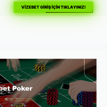
VİZEBET GİRİŞ İÇİN TIKLAYINIZ!