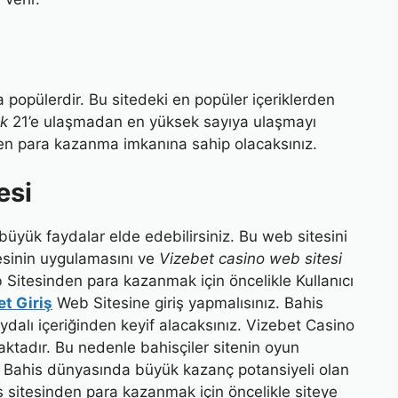
popülerdir. Bu sitedeki en popüler içeriklerden
ck
21’e ulaşmadan en yüksek sayıya ulaşmayı
en para kazanma imkanına sahip olacaksınız.
esi
 büyük faydalar elde edebilirsiniz. Bu web sitesini
tesinin uygulamasını ve
Vizebet casino web sitesi
 Sitesinden para kazanmak için öncelikle Kullanıcı
t Giriş
Web Sitesine giriş yapmalısınız. Bahis
faydalı içeriğinden keyif alacaksınız. Vizebet Casino
ktadır. Bu nedenle bahisçiler sitenin oyun
. Bahis dünyasında büyük kazanç potansiyeli olan
s sitesinden para kazanmak için öncelikle siteye