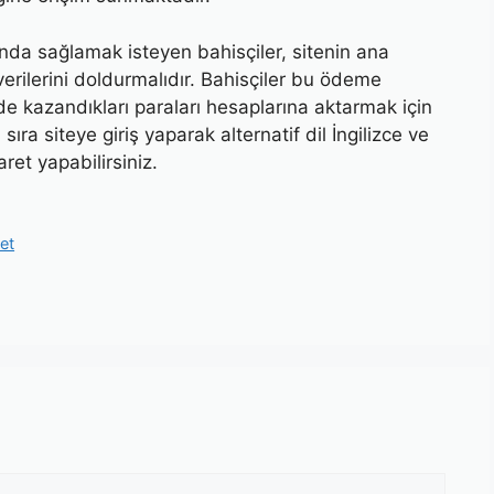
 anda sağlamak isteyen bahisçiler, sitenin ana
erilerini doldurmalıdır. Bahisçiler bu ödeme
ede kazandıkları paraları hesaplarına aktarmak için
ı sıra siteye giriş yaparak alternatif dil İngilizce ve
aret yapabilirsiniz.
et