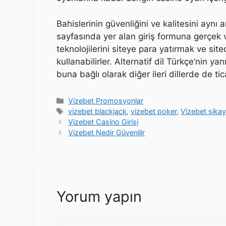
Bahislerinin güvenliğini ve kalitesini aynı
sayfasında yer alan giriş formuna gerçek v
teknolojilerini siteye para yatırmak ve sit
kullanabilirler. Alternatif dil Türkçe’nin yan
buna bağlı olarak diğer ileri dillerde de tic
Kategoriler
Vizebet Promosyonlar
Etiketler
vizebet blackjack
,
vizebet poker
,
Vizebet şikay
Vizebet Casino Girişi
Vizebet Nedir Güvenilir
Yorum yapın
Yorum