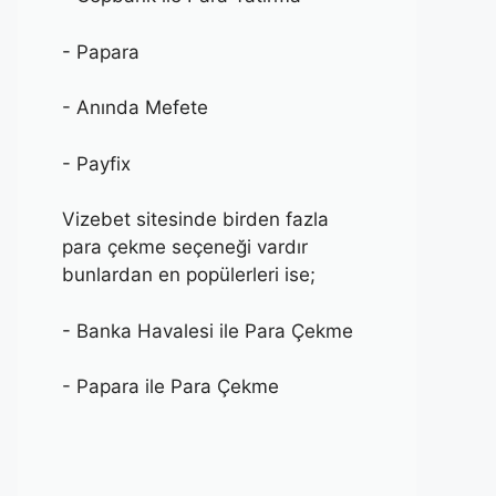
- Papara
- Anında Mefete
- Payfix
Vizebet sitesinde birden fazla
para çekme seçeneği vardır
bunlardan en popülerleri ise;
- Banka Havalesi ile Para Çekme
- Papara ile Para Çekme