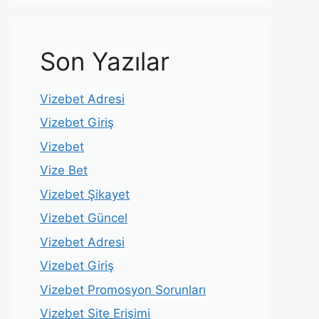
Son Yazılar
Vizebet Adresi
Vizebet Giriş
Vizebet
Vize Bet
Vizebet Şikayet
Vizebet Güncel
Vizebet Adresi
Vizebet Giriş
Vizebet Promosyon Sorunları
Vizebet Site Erişimi