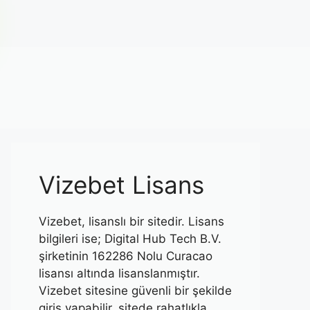
Vizebet Lisans
Vizebet, lisanslı bir sitedir. Lisans
bilgileri ise; Digital Hub Tech B.V.
şirketinin 162286 Nolu Curacao
lisansı altında lisanslanmıştır.
Vizebet sitesine güvenli bir şekilde
giriş yapabilir, sitede rahatlıkla