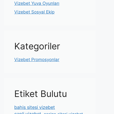
Vizebet Yuva Oyunları
Vizebet Sosyal Ekip
Kategoriler
Vizebet Promosyonlar
Etiket Bulutu
bahis sitesi vizebet
canli vizebet
casino sitesi vizebet