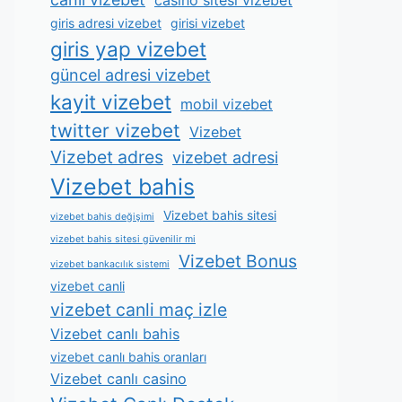
giris adresi vizebet
girisi vizebet
giris yap vizebet
güncel adresi vizebet
kayit vizebet
mobil vizebet
twitter vizebet
Vizebet
Vizebet adres
vizebet adresi
Vizebet bahis
Vizebet bahis sitesi
vizebet bahis değişimi
vizebet bahis sitesi güvenilir mi
Vizebet Bonus
vizebet bankacılık sistemi
vizebet canli
vizebet canli maç izle
Vizebet canlı bahis
vizebet canlı bahis oranları
Vizebet canlı casino