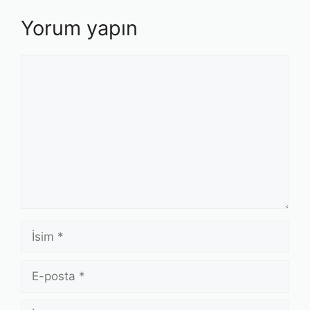
Yorum yapın
Yorum
İsim
E-
posta
İnternet