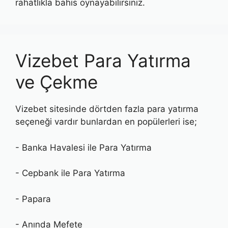
rahatlıkla bahis oynayabilirsiniz.
Vizebet Para Yatırma
ve Çekme
Vizebet sitesinde dörtden fazla para yatırma
seçeneği vardır bunlardan en popülerleri ise;
- Banka Havalesi ile Para Yatırma
- Cepbank ile Para Yatırma
- Papara
- Anında Mefete