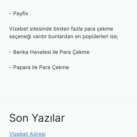
- Payfix
Vizebet sitesinde birden fazla para çekme
seçeneği vardır bunlardan en popülerleri ise;
- Banka Havalesi ile Para Çekme
- Papara ile Para Çekme
Son Yazılar
Vizebet Adresi