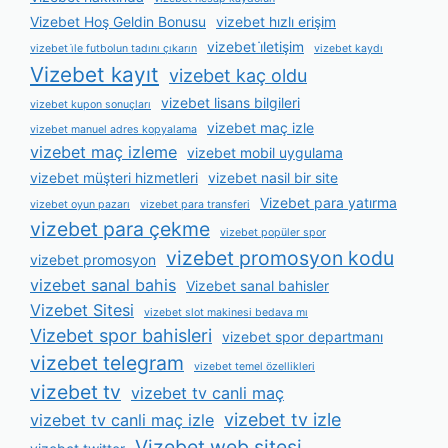
Vizebet Hoş Geldin Bonusu
vizebet hızlı erişim
vizebet i̇letişim
vizebet i̇le futbolun tadını çıkarın
vizebet kaydı
Vizebet kayıt
vizebet kaç oldu
vizebet lisans bilgileri
vizebet kupon sonuçları
vizebet maç izle
vizebet manuel adres kopyalama
vizebet maç izleme
vizebet mobil uygulama
vizebet müşteri hizmetleri
vizebet nasil bir site
Vizebet para yatırma
vizebet oyun pazarı
vizebet para transferi
vizebet para çekme
vizebet popüler spor
vizebet promosyon kodu
vizebet promosyon
vizebet sanal bahis
Vizebet sanal bahisler
Vizebet Sitesi
vizebet slot makinesi bedava mı
Vizebet spor bahisleri
vizebet spor departmanı
vizebet telegram
vizebet temel özellikleri
vizebet tv
vizebet tv canli maç
vizebet tv izle
vizebet tv canli maç izle
Vizebet web sitesi