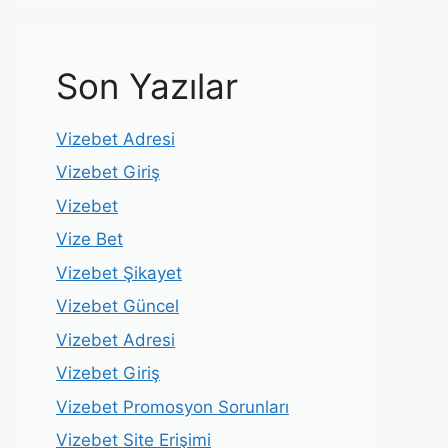
Son Yazılar
Vizebet Adresi
Vizebet Giriş
Vizebet
Vize Bet
Vizebet Şikayet
Vizebet Güncel
Vizebet Adresi
Vizebet Giriş
Vizebet Promosyon Sorunları
Vizebet Site Erişimi