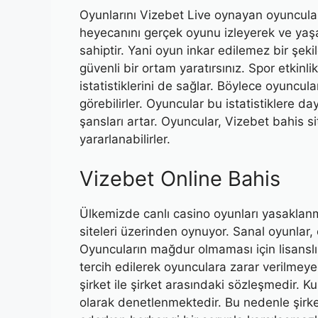
Oyunlarını Vizebet Live oynayan oyuncula
heyecanını gerçek oyunu izleyerek ve yaşa
sahiptir. Yani oyun inkar edilemez bir şeki
güvenli bir ortam yaratırsınız. Spor etkinl
istatistiklerini de sağlar. Böylece oyuncu
görebilirler. Oyuncular bu istatistiklere d
şansları artar. Oyuncular, Vizebet bahis 
yararlanabilirler.
Vizebet Online Bahis
Ülkemizde canlı casino oyunları yasaklanm
siteleri üzerinden oynuyor. Sanal oyunlar
Oyuncuların mağdur olmaması için lisanslı 
tercih edilerek oyunculara zarar verilmey
şirket ile şirket arasındaki sözleşmedir. Kum
olarak denetlenmektedir. Bu nedenle şirket