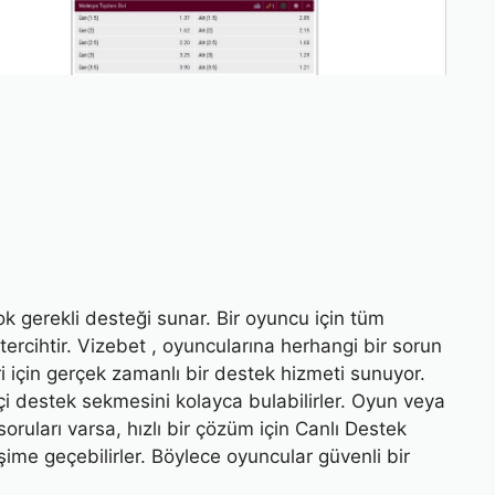
ok gerekli desteği sunar. Bir oyuncu için tüm
tercihtir. Vizebet , oyuncularına herhangi bir sorun
i için gerçek zamanlı bir destek hizmeti sunuyor.
i destek sekmesini kolayca bulabilirler. Oyun veya
oruları varsa, hızlı bir çözüm için Canlı Destek
şime geçebilirler. Böylece oyuncular güvenli bir