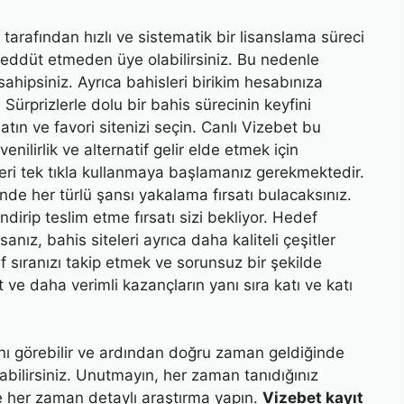
 tarafından hızlı ve sistematik bir lisanslama süreci
 tereddüt etmeden üye olabilirsiniz. Bu nedenle
hipsiniz. Ayrıca bahisleri birikim hesabınıza
z. Sürprizlerle dolu bir bahis sürecinin keyfini
atın ve favori sitenizi seçin. Canlı Vizebet bu
venilirlik ve alternatif gelir elde etmek için
eleri tek tıkla kullanmaya başlamanız gerekmektedir.
inde her türlü şansı yakalama fırsatı bulacaksınız.
irip teslim etme fırsatı sizi bekliyor. Hedef
ız, bahis siteleri ayrıca daha kaliteli çeşitler
f sıranızı takip etmek ve sorunsuz bir şekilde
ve daha verimli kazançların yanı sıra katı ve katı
rını görebilir ve ardından doğru zaman geldiğinde
abilirsiniz. Unutmayın, her zaman tanıdığınız
 ve her zaman detaylı araştırma yapın.
Vizebet kayıt