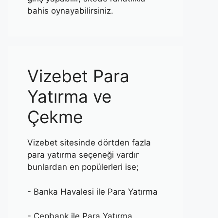
bahis oynayabilirsiniz.
Vizebet Para
Yatırma ve
Çekme
Vizebet sitesinde dörtden fazla
para yatırma seçeneği vardır
bunlardan en popülerleri ise;
- Banka Havalesi ile Para Yatırma
- Cepbank ile Para Yatırma