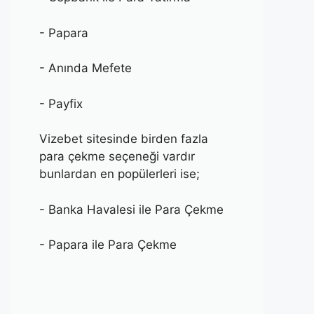
- Papara
- Anında Mefete
- Payfix
Vizebet sitesinde birden fazla
para çekme seçeneği vardır
bunlardan en popülerleri ise;
- Banka Havalesi ile Para Çekme
- Papara ile Para Çekme