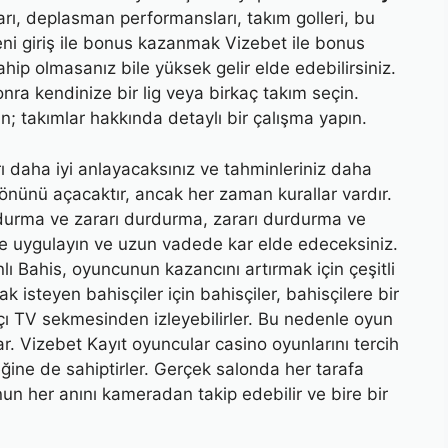
arı, deplasman performansları, takım golleri, bu
eni giriş ile bonus kazanmak Vizebet ile bonus
hip olmasanız bile yüksek gelir elde edebilirsiniz.
nra kendinize bir lig veya birkaç takım seçin.
n; takımlar hakkında detaylı bir çalışma yapın.
rı daha iyi anlayacaksınız ve tahminleriniz daha
n önünü açacaktır, ancak her zaman kurallar vardır.
urdurma ve zararı durdurma, zararı durdurma ve
n ve uygulayın ve uzun vadede kar elde edeceksiniz.
ı Bahis, oyuncunun kazancını artırmak için çeşitli
k isteyen bahisçiler için bahisçiler, bahisçilere bir
ı TV sekmesinden izleyebilirler. Bu nedenle oyun
ar. Vizebet Kayıt oyuncular casino oyunlarını tercih
ine de sahiptirler. Gerçek salonda her tarafa
nun her anını kameradan takip edebilir ve bire bir