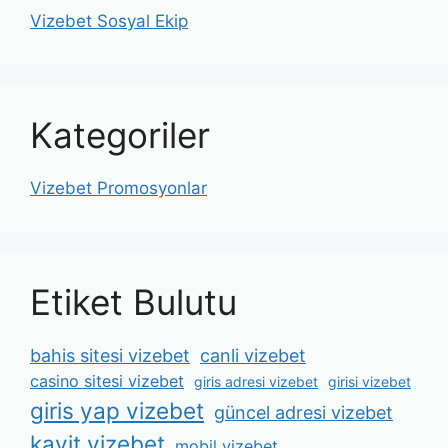
Vizebet Sosyal Ekip
Kategoriler
Vizebet Promosyonlar
Etiket Bulutu
bahis sitesi vizebet
canli vizebet
casino sitesi vizebet
giris adresi vizebet
girisi vizebet
giris yap vizebet
güncel adresi vizebet
kayit vizebet
mobil vizebet