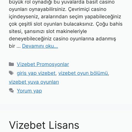
büyük rol oynadığı bu yuvalarda basit casino
oyunları oynayabilirsiniz. Çevrimiçi casino
içindeyseniz, aralarından seçim yapabileceğiniz
çok çeşitli slot oyunları bulacaksınız. Çoğu bahis
sitesi, şansınızı slot makineleriyle
deneyebileceğiniz casino oyunlarına adanmış
bir …
Devamını oku…
Kategoriler
Vizebet Promosyonlar
Etiketler
giris yap vizebet
,
vizebet oyun bölümü
,
vizebet yuva oyunları
Yorum yap
Vizebet Lisans