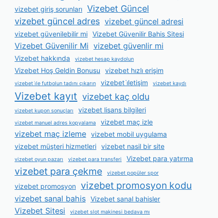
Vizebet Güncel
vizebet giriş sorunları
vizebet güncel adres
vizebet güncel adresi
vizebet güvenilebilir mi
Vizebet Güvenilir Bahis Sitesi
Vizebet Güvenilir Mi
vizebet güvenlir mi
Vizebet hakkında
vizebet hesap kaydolun
Vizebet Hoş Geldin Bonusu
vizebet hızlı erişim
vizebet i̇letişim
vizebet i̇le futbolun tadını çıkarın
vizebet kaydı
Vizebet kayıt
vizebet kaç oldu
vizebet lisans bilgileri
vizebet kupon sonuçları
vizebet maç izle
vizebet manuel adres kopyalama
vizebet maç izleme
vizebet mobil uygulama
vizebet müşteri hizmetleri
vizebet nasil bir site
Vizebet para yatırma
vizebet oyun pazarı
vizebet para transferi
vizebet para çekme
vizebet popüler spor
vizebet promosyon kodu
vizebet promosyon
vizebet sanal bahis
Vizebet sanal bahisler
Vizebet Sitesi
vizebet slot makinesi bedava mı