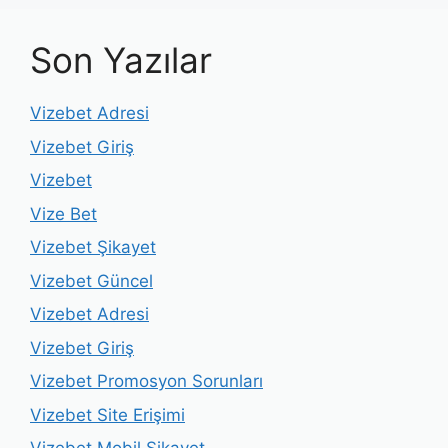
Son Yazılar
Vizebet Adresi
Vizebet Giriş
Vizebet
Vize Bet
Vizebet Şikayet
Vizebet Güncel
Vizebet Adresi
Vizebet Giriş
Vizebet Promosyon Sorunları
Vizebet Site Erişimi