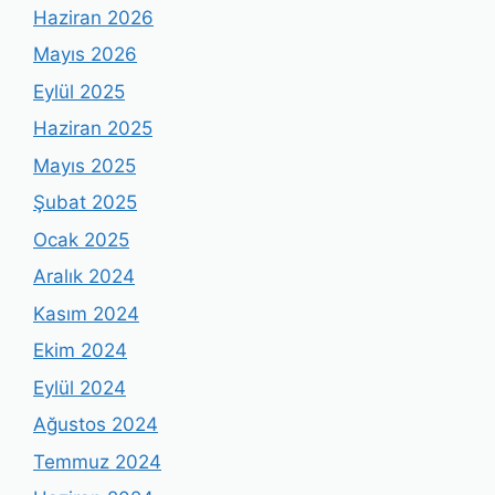
Haziran 2026
Mayıs 2026
Eylül 2025
Haziran 2025
Mayıs 2025
Şubat 2025
Ocak 2025
Aralık 2024
Kasım 2024
Ekim 2024
Eylül 2024
Ağustos 2024
Temmuz 2024