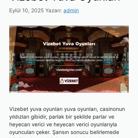
Eylül 10, 2025
Yazarı:
admin
Vizebet yuva oyunları yuva oyunları, casinonun
yıldızları gibidir, parlak bir şekilde parlar ve
heyecan verici ve heyecan verici oyunlarıyla
oyuncuları çeker. Şansın sonucu belirlemede