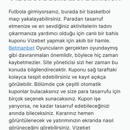
Futbola girmiyorsanız, burada bir basketbol
maçı yakalayabilirsiniz. Paradan tasarruf
etmenize ve en sevdiğiniz aktivitelerin tadını
çıkarmanıza yardımcı olduğu için canlı bir bahis
kuponu Vizebet yapmak için akıllı bir hamle.
Betmanbet
Oyuncuların gerçekten oyundaymış
gibi davranmaları önemlidir, böylece hiç zaman
kaybetmezler. Site yöneticisi sizi her zaman bu
konuda bilgilendirecektir. Kuponu sağ taraftaki
kolayca tespit edebilirsiniz ve kayıt açıkça
görülebilir. Bölümde çok çeşitli otomatik
kuponlar bulacaksınız ve size para tasarrufu için
birçok seçenek sunacaksınız. Kupon işe
yarıyorsa, ne kadar tasarruf edebileceğinizi
anında bileceksiniz. Kararınız hemen
görüntülenecek ve yatırımınızın ekranda nasıl
görüneceğini görebilirsiniz. Vizebet