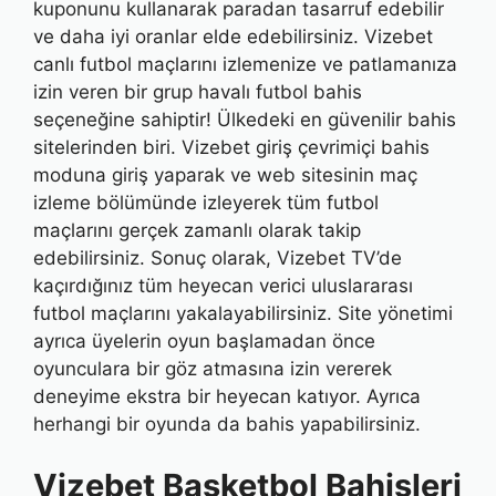
kuponunu kullanarak paradan tasarruf edebilir
ve daha iyi oranlar elde edebilirsiniz. Vizebet
canlı futbol maçlarını izlemenize ve patlamanıza
izin veren bir grup havalı futbol bahis
seçeneğine sahiptir! Ülkedeki en güvenilir bahis
sitelerinden biri. Vizebet giriş çevrimiçi bahis
moduna giriş yaparak ve web sitesinin maç
izleme bölümünde izleyerek tüm futbol
maçlarını gerçek zamanlı olarak takip
edebilirsiniz. Sonuç olarak, Vizebet TV’de
kaçırdığınız tüm heyecan verici uluslararası
futbol maçlarını yakalayabilirsiniz. Site yönetimi
ayrıca üyelerin oyun başlamadan önce
oyunculara bir göz atmasına izin vererek
deneyime ekstra bir heyecan katıyor. Ayrıca
herhangi bir oyunda da bahis yapabilirsiniz.
Vizebet Basketbol Bahisleri