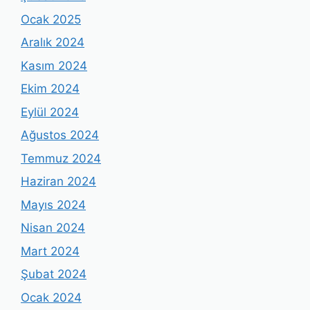
Ocak 2025
Aralık 2024
Kasım 2024
Ekim 2024
Eylül 2024
Ağustos 2024
Temmuz 2024
Haziran 2024
Mayıs 2024
Nisan 2024
Mart 2024
Şubat 2024
Ocak 2024