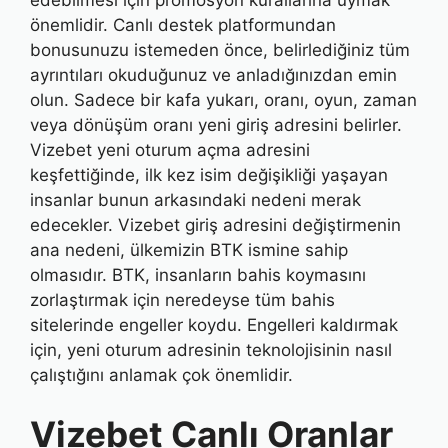
önemlidir. Canlı destek platformundan
bonusunuzu istemeden önce, belirlediğiniz tüm
ayrıntıları okuduğunuz ve anladığınızdan emin
olun. Sadece bir kafa yukarı, oranı, oyun, zaman
veya dönüşüm oranı yeni giriş adresini belirler.
Vizebet yeni oturum açma adresini
keşfettiğinde, ilk kez isim değişikliği yaşayan
insanlar bunun arkasındaki nedeni merak
edecekler. Vizebet giriş adresini değiştirmenin
ana nedeni, ülkemizin BTK ismine sahip
olmasıdır. BTK, insanların bahis koymasını
zorlaştırmak için neredeyse tüm bahis
sitelerinde engeller koydu. Engelleri kaldırmak
için, yeni oturum adresinin teknolojisinin nasıl
çalıştığını anlamak çok önemlidir.
Vizebet Canlı Oranlar