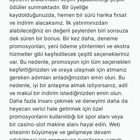
ödüller sunmaktadır. Bir üyeliğe
kaydolduğunuzda, hemen bir sürü harika fırsat
ve indirim alacaksınız. İlk yatırımınızdan
alabileceğiniz en değerli şeylerden biri sonsuza
dek süren bir bonus. Bir kez daha, deneme
promosyonları, yeni ödeme yöntemleri ve ekstra
hizmetler gibi keşfedilecek çeşitli seçenekleriniz
var. Bu nedenle, promosyon için tüm seçenekleri
keşfettiğinizden ve oraya ulaşmak için atmanız
gereken adımları anladığınızdan emin olun. Bu
nedenle, iyi bir anlaşma almak istiyorsanız, adil
ve makul bir indirim istediğinizden emin olun.
Daha fazla insanı çekmek ve deneyimi daha da
heyecan verici hale getirmek için özel
promosyonların kullanıldığı bir spor alanı veya
bir casino-slot makine alanı hayal edin. Web
sitesinin büyümeye ve gelişmeye devam
edebilmesi için promosyon kurallarına uymak