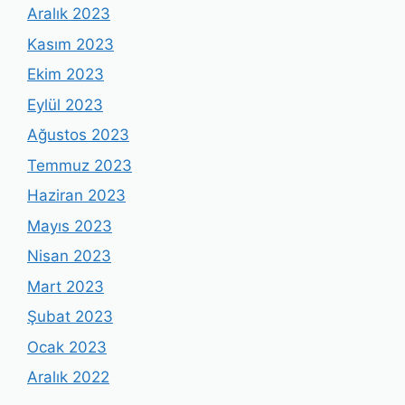
Aralık 2023
Kasım 2023
Ekim 2023
Eylül 2023
Ağustos 2023
Temmuz 2023
Haziran 2023
Mayıs 2023
Nisan 2023
Mart 2023
Şubat 2023
Ocak 2023
Aralık 2022