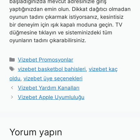
başladığınızda mevcut adresinizle giriş
yaptığınızdan emin olun. Dikkat dağıtıcı olmadan
oyunun tadını çıkarmak istiyorsanız, kesintisiz
bir deneyim için ışık kapalı moduna geçin. TV
düğmesine tıklayın ve sisteminizdeki tüm
oyunların tadını çıkarabilirsiniz.
Kategoriler
Vizebet Promosyonlar
Etiketler
vizebet basketbol bahisleri
,
vizebet kaç
oldu
,
vizebet üye seçenekleri
Vizebet Yardım Kanalları
Vizebet Apple Uyumluluğu
Yorum yapın