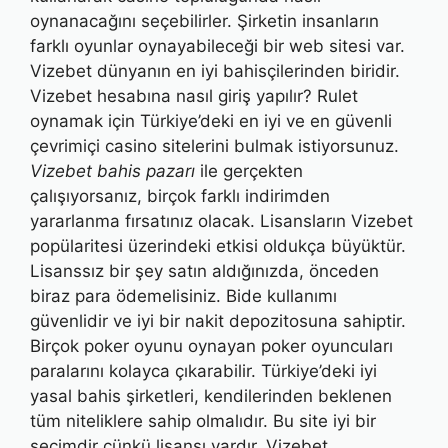
oynanacağını seçebilirler. Şirketin insanların
farklı oyunlar oynayabileceği bir web sitesi var.
Vizebet dünyanın en iyi bahisçilerinden biridir.
Vizebet hesabına nasıl giriş yapılır? Rulet
oynamak için Türkiye’deki en iyi ve en güvenli
çevrimiçi casino sitelerini bulmak istiyorsunuz.
Vizebet bahis pazarı
ile gerçekten
çalışıyorsanız, birçok farklı indirimden
yararlanma fırsatınız olacak. Lisansların Vizebet
popülaritesi üzerindeki etkisi oldukça büyüktür.
Lisanssız bir şey satın aldığınızda, önceden
biraz para ödemelisiniz. Bide kullanımı
güvenlidir ve iyi bir nakit depozitosuna sahiptir.
Birçok poker oyunu oynayan poker oyuncuları
paralarını kolayca çıkarabilir. Türkiye’deki iyi
yasal bahis şirketleri, kendilerinden beklenen
tüm niteliklere sahip olmalıdır. Bu site iyi bir
seçimdir çünkü lisansı vardır. Vizebet