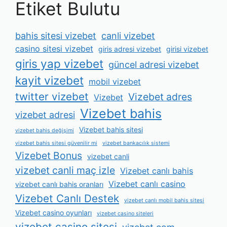
Etiket Bulutu
bahis sitesi vizebet
canli vizebet
casino sitesi vizebet
giris adresi vizebet
girisi vizebet
giris yap vizebet
güncel adresi vizebet
kayit vizebet
mobil vizebet
twitter vizebet
Vizebet adres
Vizebet
Vizebet bahis
vizebet adresi
Vizebet bahis sitesi
vizebet bahis değişimi
vizebet bahis sitesi güvenilir mi
vizebet bankacılık sistemi
Vizebet Bonus
vizebet canli
vizebet canli maç izle
Vizebet canlı bahis
Vizebet canlı casino
vizebet canlı bahis oranları
Vizebet Canlı Destek
vizebet canlı mobil bahis sitesi
Vizebet casino oyunları
vizebet casino siteleri
vizebet casino sitesi