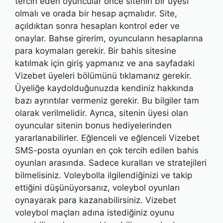
tercih eden oyuncular önce sitenin bir üyesi
olmalı ve orada bir hesap açmalıdır. Site,
açıldıktan sonra hesapları kontrol eder ve
onaylar. Bahse girerim, oyuncuların hesaplarına
para koymaları gerekir. Bir bahis sitesine
katılmak için giriş yapmanız ve ana sayfadaki
Vizebet üyeleri bölümünü tıklamanız gerekir.
Üyeliğe kaydolduğunuzda kendiniz hakkında
bazı ayrıntılar vermeniz gerekir. Bu bilgiler tam
olarak verilmelidir. Ayrıca, sitenin üyesi olan
oyuncular sitenin bonus hediyelerinden
yararlanabilirler. Eğlenceli ve eğlenceli Vizebet
SMS-posta oyunları en çok tercih edilen bahis
oyunları arasında. Sadece kuralları ve stratejileri
bilmelisiniz. Voleybolla ilgilendiğinizi ve takip
ettiğini düşünüyorsanız, voleybol oyunları
oynayarak para kazanabilirsiniz. Vizebet
voleybol maçları adına istediğiniz oyunu