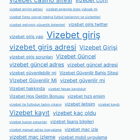
vizebet com
vizebet erişim adresi
vizebet eşleşme oranı yüksek mi
vizebet forex sosyal medya futbol toplarının ve sistemleri
vizebet giris twitter
vizebet gelişmiş güvenlik önlemleri
Vizebet giriş
vizebet giris yap
vizebet giriş adresi
Vizebet Girişi
Vizebet Güncel
vizebet giriş sorunları
vizebet güncel adres
vizebet güncel adresi
vizebet güvenilebilir mi
Vizebet Güvenilir Bahis Sitesi
Vizebet Güvenilir Mi
vizebet güvenlir mi
Vizebet hakkında
vizebet hesap kaydolun
Vizebet Hoş Geldin Bonusu
vizebet hızlı erişim
vizebet i̇letişim
vizebet i̇le futbolun tadını çıkarın
vizebet kaydı
Vizebet kayıt
vizebet kaç oldu
vizebet lisans bilgileri
vizebet kupon sonuçları
vizebet maç izle
vizebet manuel adres kopyalama
vizebet maç izleme
vizebet mobil uygulama