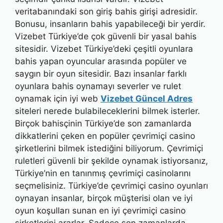
veritabanındaki son giriş bahis girişi adresidir.
Bonusu, insanların bahis yapabileceği bir yerdir.
Vizebet Türkiye’de çok güvenli bir yasal bahis
sitesidir. Vizebet Türkiye’deki çeşitli oyunlara
bahis yapan oyuncular arasında popüler ve
saygın bir oyun sitesidir. Bazı insanlar farklı
oyunlara bahis oynamayı severler ve rulet
oynamak için iyi web
Vizebet Güncel Adres
siteleri nerede bulabileceklerini bilmek isterler.
Birçok bahisçinin Türkiye’de son zamanlarda
dikkatlerini çeken en popüler çevrimiçi casino
şirketlerini bilmek istediğini biliyorum. Çevrimiçi
ruletleri güvenli bir şekilde oynamak istiyorsanız,
Türkiye’nin en tanınmış çevrimiçi casinolarını
seçmelisiniz. Türkiye’de çevrimiçi casino oyunları
oynayan insanlar, birçok müşterisi olan ve iyi
oyun koşulları sunan en iyi çevrimiçi casino
şirketlerini ararlar. Sadece son zamanlarda