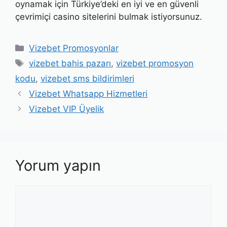
oynamak için Türkiye’deki en iyi ve en güvenli
çevrimiçi casino sitelerini bulmak istiyorsunuz.
Kategoriler
Vizebet Promosyonlar
Etiketler
vizebet bahis pazarı
,
vizebet promosyon
kodu
,
vizebet sms bildirimleri
Vizebet Whatsapp Hizmetleri
Vizebet VIP Üyelik
Yorum yapın
Yorum