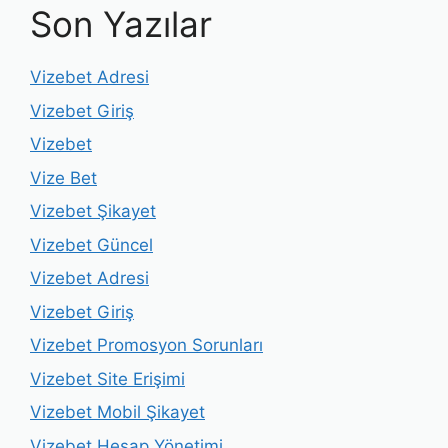
Son Yazılar
Vizebet Adresi
Vizebet Giriş
Vizebet
Vize Bet
Vizebet Şikayet
Vizebet Güncel
Vizebet Adresi
Vizebet Giriş
Vizebet Promosyon Sorunları
Vizebet Site Erişimi
Vizebet Mobil Şikayet
Vizebet Hesap Yönetimi