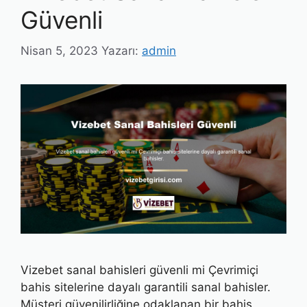
Güvenli
Nisan 5, 2023
Yazarı:
admin
Vizebet sanal bahisleri güvenli mi Çevrimiçi
bahis sitelerine dayalı garantili sanal bahisler.
Müşteri güvenilirliğine odaklanan bir bahis