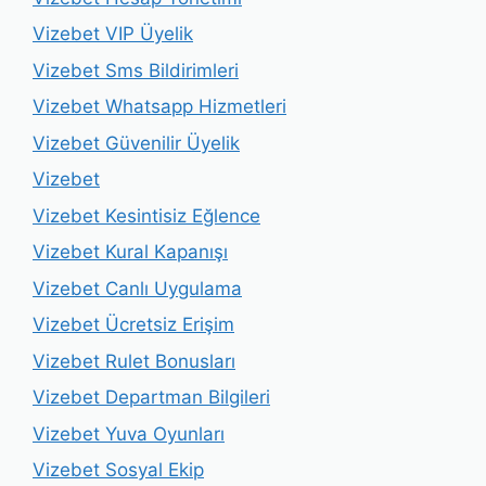
Vizebet VIP Üyelik
Vizebet Sms Bildirimleri
Vizebet Whatsapp Hizmetleri
Vizebet Güvenilir Üyelik
Vizebet
Vizebet Kesintisiz Eğlence
Vizebet Kural Kapanışı
Vizebet Canlı Uygulama
Vizebet Ücretsiz Erişim
Vizebet Rulet Bonusları
Vizebet Departman Bilgileri
Vizebet Yuva Oyunları
Vizebet Sosyal Ekip