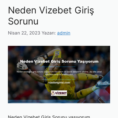
Neden Vizebet Giriş
Sorunu
Nisan 22, 2023
Yazarı:
admin
Neden Vizebet Giriş Sorunu yaşıyorum