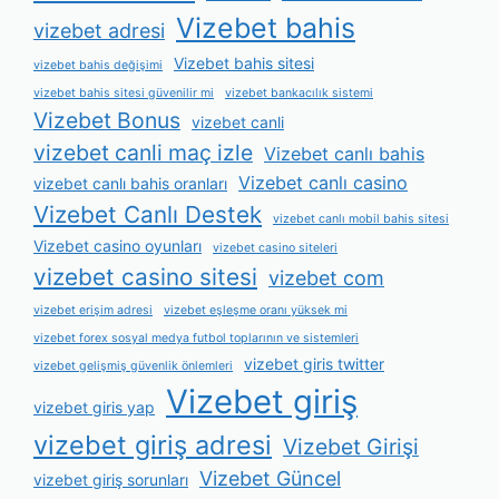
Vizebet bahis
vizebet adresi
Vizebet bahis sitesi
vizebet bahis değişimi
vizebet bahis sitesi güvenilir mi
vizebet bankacılık sistemi
Vizebet Bonus
vizebet canli
vizebet canli maç izle
Vizebet canlı bahis
Vizebet canlı casino
vizebet canlı bahis oranları
Vizebet Canlı Destek
vizebet canlı mobil bahis sitesi
Vizebet casino oyunları
vizebet casino siteleri
vizebet casino sitesi
vizebet com
vizebet erişim adresi
vizebet eşleşme oranı yüksek mi
vizebet forex sosyal medya futbol toplarının ve sistemleri
vizebet giris twitter
vizebet gelişmiş güvenlik önlemleri
Vizebet giriş
vizebet giris yap
vizebet giriş adresi
Vizebet Girişi
Vizebet Güncel
vizebet giriş sorunları