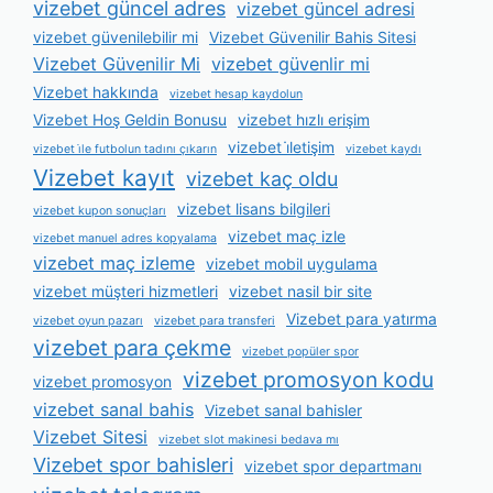
vizebet güncel adres
vizebet güncel adresi
vizebet güvenilebilir mi
Vizebet Güvenilir Bahis Sitesi
Vizebet Güvenilir Mi
vizebet güvenlir mi
Vizebet hakkında
vizebet hesap kaydolun
Vizebet Hoş Geldin Bonusu
vizebet hızlı erişim
vizebet i̇letişim
vizebet i̇le futbolun tadını çıkarın
vizebet kaydı
Vizebet kayıt
vizebet kaç oldu
vizebet lisans bilgileri
vizebet kupon sonuçları
vizebet maç izle
vizebet manuel adres kopyalama
vizebet maç izleme
vizebet mobil uygulama
vizebet müşteri hizmetleri
vizebet nasil bir site
Vizebet para yatırma
vizebet oyun pazarı
vizebet para transferi
vizebet para çekme
vizebet popüler spor
vizebet promosyon kodu
vizebet promosyon
vizebet sanal bahis
Vizebet sanal bahisler
Vizebet Sitesi
vizebet slot makinesi bedava mı
Vizebet spor bahisleri
vizebet spor departmanı