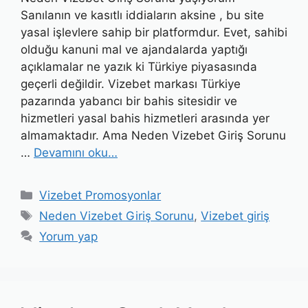
Sanılanın ve kasıtlı iddiaların aksine , bu site
yasal işlevlere sahip bir platformdur. Evet, sahibi
olduğu kanuni mal ve ajandalarda yaptığı
açıklamalar ne yazık ki Türkiye piyasasında
geçerli değildir. Vizebet markası Türkiye
pazarında yabancı bir bahis sitesidir ve
hizmetleri yasal bahis hizmetleri arasında yer
almamaktadır. Ama Neden Vizebet Giriş Sorunu
…
Devamını oku…
Kategoriler
Vizebet Promosyonlar
Etiketler
Neden Vizebet Giriş Sorunu
,
Vizebet giriş
Yorum yap