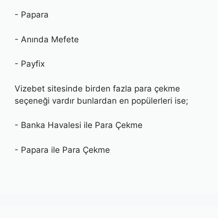
- Papara
- Anında Mefete
- Payfix
Vizebet sitesinde birden fazla para çekme
seçeneği vardır bunlardan en popülerleri ise;
- Banka Havalesi ile Para Çekme
- Papara ile Para Çekme