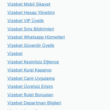
Vizebet Mobil Şikayet
Vizebet Hesap Yönetimi
Vizebet VIP Üyelik
Vizebet Sms Bildirimleri
Vizebet Whatsapp Hizmetleri
Vizebet Güvenilir Üyelik
Vizebet
Vizebet Kesintisiz Eğlence
Vizebet Kural Kapanışı
Vizebet Canlı Uygulama
Vizebet Ücretsiz Erişim
Vizebet Rulet Bonusları
Vizebet Departman Bilgileri