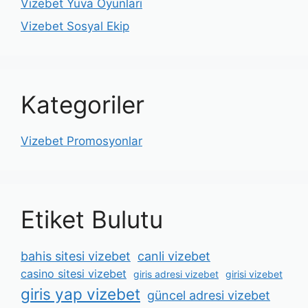
Vizebet Yuva Oyunları
Vizebet Sosyal Ekip
Kategoriler
Vizebet Promosyonlar
Etiket Bulutu
bahis sitesi vizebet
canli vizebet
casino sitesi vizebet
giris adresi vizebet
girisi vizebet
giris yap vizebet
güncel adresi vizebet