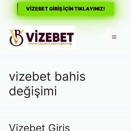
VİZEBET GİRİŞ İÇİN TIKLAYINIZ!
İçeriğe
atla
Menü
vizebet bahis
değişimi
Vizebet Giriş