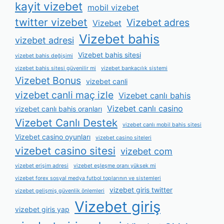
kayit vizebet
mobil vizebet
twitter vizebet
Vizebet adres
Vizebet
Vizebet bahis
vizebet adresi
Vizebet bahis sitesi
vizebet bahis değişimi
vizebet bahis sitesi güvenilir mi
vizebet bankacılık sistemi
Vizebet Bonus
vizebet canli
vizebet canli maç izle
Vizebet canlı bahis
Vizebet canlı casino
vizebet canlı bahis oranları
Vizebet Canlı Destek
vizebet canlı mobil bahis sitesi
Vizebet casino oyunları
vizebet casino siteleri
vizebet casino sitesi
vizebet com
vizebet erişim adresi
vizebet eşleşme oranı yüksek mi
vizebet forex sosyal medya futbol toplarının ve sistemleri
vizebet giris twitter
vizebet gelişmiş güvenlik önlemleri
Vizebet giriş
vizebet giris yap