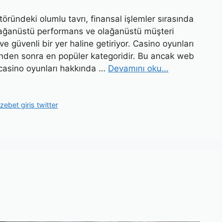
öründeki olumlu tavrı, finansal işlemler sırasında
Olağanüstü performans ve olağanüstü müşteri
e güvenli bir yer haline getiriyor. Casino oyunları
inden sonra en popüler kategoridir. Bu ancak web
 casino oyunları hakkında …
Devamını oku…
izebet giris twitter