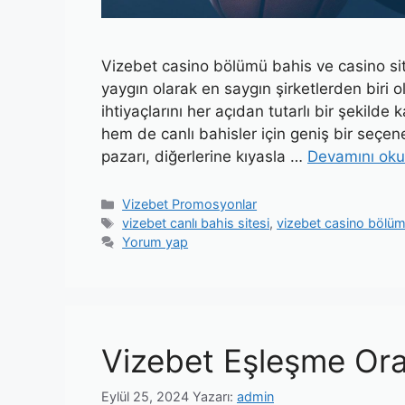
Vizebet casino bölümü bahis ve casino site
yaygın olarak en saygın şirketlerden biri o
ihtiyaçlarını her açıdan tutarlı bir şekilde
hem de canlı bahisler için geniş bir seçen
pazarı, diğerlerine kıyasla …
Devamını ok
Kategoriler
Vizebet Promosyonlar
Etiketler
vizebet canlı bahis sitesi
,
vizebet casino bölü
Yorum yap
Vizebet Eşleşme Ora
Eylül 25, 2024
Yazarı:
admin