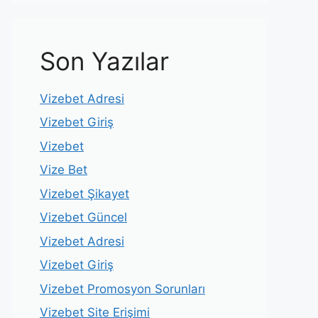
Son Yazılar
Vizebet Adresi
Vizebet Giriş
Vizebet
Vize Bet
Vizebet Şikayet
Vizebet Güncel
Vizebet Adresi
Vizebet Giriş
Vizebet Promosyon Sorunları
Vizebet Site Erişimi