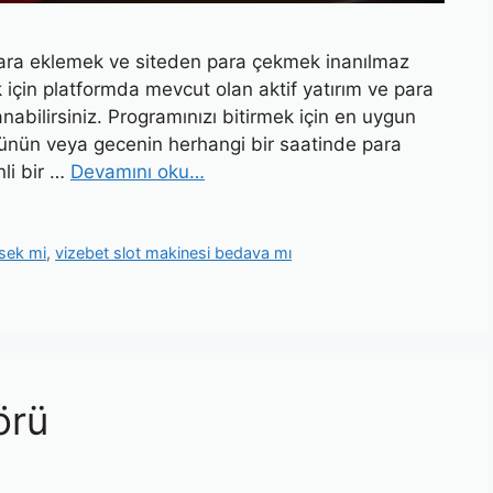
para eklemek ve siteden para çekmek inanılmaz
 için platformda mevcut olan aktif yatırım ve para
anabilirsiniz. Programınızı bitirmek için en uygun
ünün veya gecenin herhangi bir saatinde para
nli bir …
Devamını oku…
sek mi
,
vizebet slot makinesi bedava mı
örü