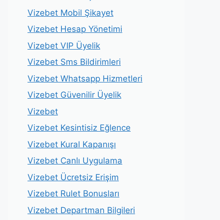
Vizebet Mobil Şikayet
Vizebet Hesap Yönetimi
Vizebet VIP Üyelik
Vizebet Sms Bildirimleri
Vizebet Whatsapp Hizmetleri
Vizebet Güvenilir Üyelik
Vizebet
Vizebet Kesintisiz Eğlence
Vizebet Kural Kapanışı
Vizebet Canlı Uygulama
Vizebet Ücretsiz Erişim
Vizebet Rulet Bonusları
Vizebet Departman Bilgileri