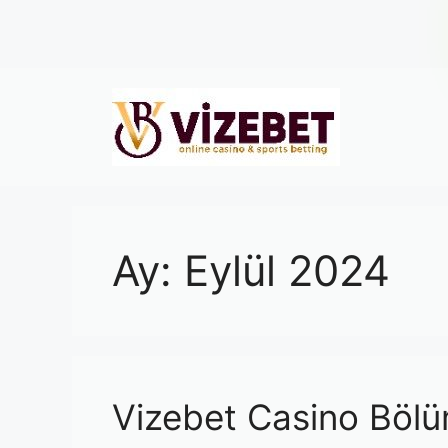
İçeriğe
atla
Ay:
Eylül 2024
Vizebet Casino Böl