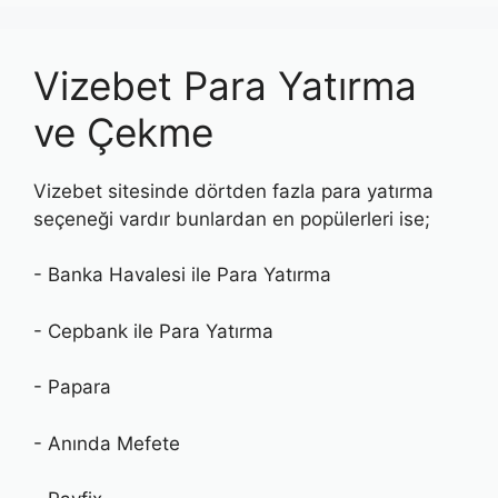
Vizebet Para Yatırma
ve Çekme
Vizebet sitesinde dörtden fazla para yatırma
seçeneği vardır bunlardan en popülerleri ise;
- Banka Havalesi ile Para Yatırma
- Cepbank ile Para Yatırma
- Papara
- Anında Mefete