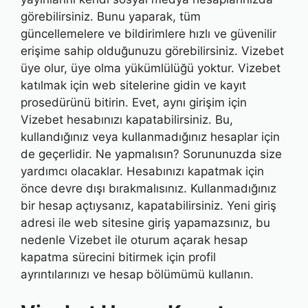
görebilirsiniz. Bunu yaparak, tüm
güncellemelere ve bildirimlere hızlı ve güvenilir
erişime sahip olduğunuzu görebilirsiniz. Vizebet
üye olur, üye olma yükümlülüğü yoktur. Vizebet
katılmak için web sitelerine gidin ve kayıt
prosedürünü bitirin. Evet, aynı girişim için
Vizebet hesabınızı kapatabilirsiniz. Bu,
kullandığınız veya kullanmadığınız hesaplar için
de geçerlidir. Ne yapmalısın? Sorununuzda size
yardımcı olacaklar. Hesabınızı kapatmak için
önce devre dışı bırakmalısınız. Kullanmadığınız
bir hesap açtıysanız, kapatabilirsiniz. Yeni giriş
adresi ile web sitesine giriş yapamazsınız, bu
nedenle Vizebet ile oturum açarak hesap
kapatma sürecini bitirmek için profil
ayrıntılarınızı ve hesap bölümümü kullanın.