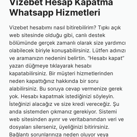
Vizebet Hesap Kapatma
Whatsapp Hizmetleri
Vizebet hesabımı nasıl bitirebilirim? Tıpkı açık
web sitesinde olduğu gibi, canlı destek
bölümünde gerçek zamanlı olarak size yardımcı
olabilecek biriyle konuşabilirsiniz. Lütfen adınızı
ve aramanızın nedenini belirtin. “Hesabı kapat”
yazan düğmeye tıklayarak hesabı
kapatabilirsiniz. Bir müşteri hizmetlerinden
neden kapattığınız hakkında bir soru
alabilirsiniz. Bu soruya cevap vermenize gerek
yok. Hesabı kapatmak istediğinizi söyleyin.
İsteğinizi alacağız ve size kredi vereceğiz. Şu
anda sistemden çıkmanız gerekiyor. Sistemi
web sitesinden ayırır ve veritabanından veri ve
dosyaları silerseniz, üyeliğinizi bitirirsiniz.
Bağlantı sorunlarınıza neden oluyor veya