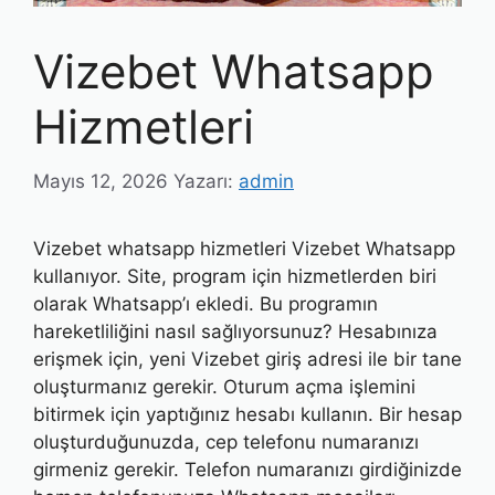
Vizebet Whatsapp
Hizmetleri
Mayıs 12, 2026
Yazarı:
admin
Vizebet whatsapp hizmetleri Vizebet Whatsapp
kullanıyor. Site, program için hizmetlerden biri
olarak Whatsapp’ı ekledi. Bu programın
hareketliliğini nasıl sağlıyorsunuz? Hesabınıza
erişmek için, yeni Vizebet giriş adresi ile bir tane
oluşturmanız gerekir. Oturum açma işlemini
bitirmek için yaptığınız hesabı kullanın. Bir hesap
oluşturduğunuzda, cep telefonu numaranızı
girmeniz gerekir. Telefon numaranızı girdiğinizde