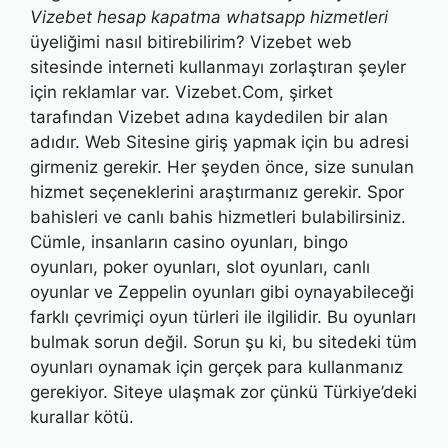
Vizebet hesap kapatma whatsapp hizmetleri
üyeliğimi nasıl bitirebilirim? Vizebet web
sitesinde interneti kullanmayı zorlaştıran şeyler
için reklamlar var. Vizebet.Com, şirket
tarafından Vizebet adına kaydedilen bir alan
adıdır. Web Sitesine giriş yapmak için bu adresi
girmeniz gerekir. Her şeyden önce, size sunulan
hizmet seçeneklerini araştırmanız gerekir. Spor
bahisleri ve canlı bahis hizmetleri bulabilirsiniz.
Cümle, insanların casino oyunları, bingo
oyunları, poker oyunları, slot oyunları, canlı
oyunlar ve Zeppelin oyunları gibi oynayabileceği
farklı çevrimiçi oyun türleri ile ilgilidir. Bu oyunları
bulmak sorun değil. Sorun şu ki, bu sitedeki tüm
oyunları oynamak için gerçek para kullanmanız
gerekiyor. Siteye ulaşmak zor çünkü Türkiye’deki
kurallar kötü.