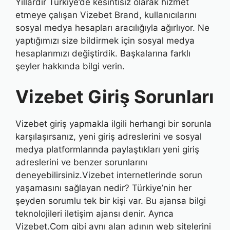
Yıllardır Türkiye’de kesintisiz olarak hizmet
etmeye çalışan Vizebet Brand, kullanıcılarını
sosyal medya hesapları aracılığıyla ağırlıyor. Ne
yaptığımızı size bildirmek için sosyal medya
hesaplarımızı değiştirdik. Başkalarına farklı
şeyler hakkında bilgi verin.
Vizebet Giriş Sorunları
Vizebet giriş yapmakla ilgili herhangi bir sorunla
karşılaşırsanız, yeni giriş adreslerini ve sosyal
medya platformlarında paylaştıkları yeni giriş
adreslerini ve benzer sorunlarını
deneyebilirsiniz.Vizebet internetlerinde sorun
yaşamasını sağlayan nedir? Türkiye’nin her
şeyden sorumlu tek bir kişi var. Bu ajansa bilgi
teknolojileri iletişim ajansı denir. Ayrıca
Vizebet.Com gibi aynı alan adının web sitelerini