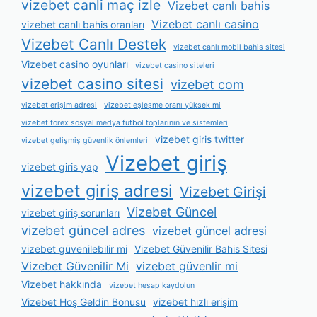
vizebet canli maç izle
Vizebet canlı bahis
Vizebet canlı casino
vizebet canlı bahis oranları
Vizebet Canlı Destek
vizebet canlı mobil bahis sitesi
Vizebet casino oyunları
vizebet casino siteleri
vizebet casino sitesi
vizebet com
vizebet erişim adresi
vizebet eşleşme oranı yüksek mi
vizebet forex sosyal medya futbol toplarının ve sistemleri
vizebet giris twitter
vizebet gelişmiş güvenlik önlemleri
Vizebet giriş
vizebet giris yap
vizebet giriş adresi
Vizebet Girişi
Vizebet Güncel
vizebet giriş sorunları
vizebet güncel adres
vizebet güncel adresi
vizebet güvenilebilir mi
Vizebet Güvenilir Bahis Sitesi
Vizebet Güvenilir Mi
vizebet güvenlir mi
Vizebet hakkında
vizebet hesap kaydolun
Vizebet Hoş Geldin Bonusu
vizebet hızlı erişim