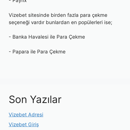
- Payfix
Vizebet sitesinde birden fazla para çekme
seçeneği vardır bunlardan en popülerleri ise;
- Banka Havalesi ile Para Çekme
- Papara ile Para Çekme
Son Yazılar
Vizebet Adresi
Vizebet Giriş