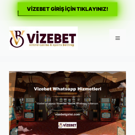
VİZEBET GİRİŞ İÇİN TIKLAYINIZ!
İçeriğe
atla
Menü