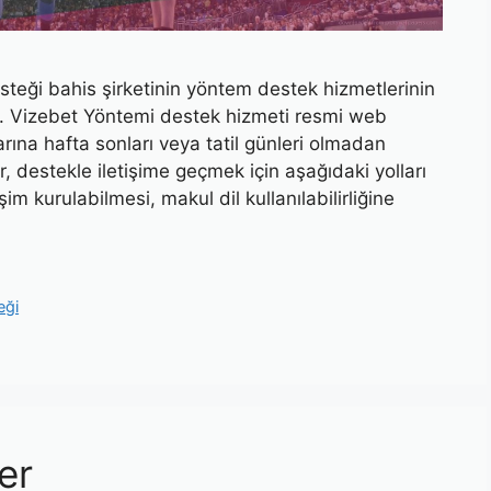
teği bahis şirketinin yöntem destek hizmetlerinin
rler. Vizebet Yöntemi destek hizmeti resmi web
arına hafta sonları veya tatil günleri olmadan
, destekle iletişime geçmek için aşağıdaki yolları
im kurulabilmesi, makul dil kullanılabilirliğine
eği
er