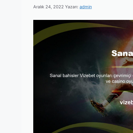
Aralık 24, 2022
Yazarı:
admin