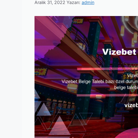
Aralık 31, 2022
Yazarı:
admin