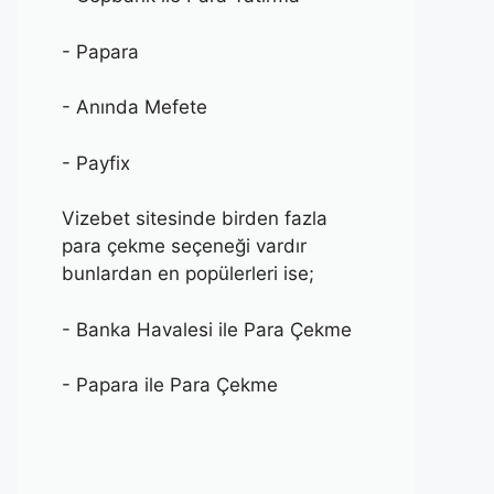
- Papara
- Anında Mefete
- Payfix
Vizebet sitesinde birden fazla
para çekme seçeneği vardır
bunlardan en popülerleri ise;
- Banka Havalesi ile Para Çekme
- Papara ile Para Çekme