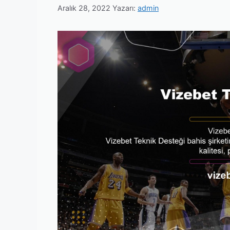
Aralık 28, 2022
Yazarı:
admin