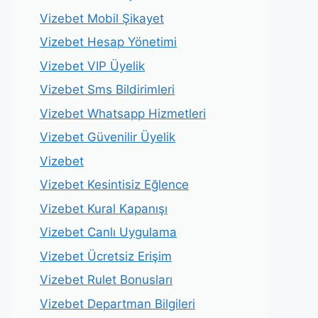
Vizebet Mobil Şikayet
Vizebet Hesap Yönetimi
Vizebet VIP Üyelik
Vizebet Sms Bildirimleri
Vizebet Whatsapp Hizmetleri
Vizebet Güvenilir Üyelik
Vizebet
Vizebet Kesintisiz Eğlence
Vizebet Kural Kapanışı
Vizebet Canlı Uygulama
Vizebet Ücretsiz Erişim
Vizebet Rulet Bonusları
Vizebet Departman Bilgileri