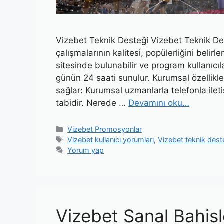
Vizebet Teknik Desteği Vizebet Teknik Des
çalışmalarının kalitesi, popülerliğini beli
sitesinde bulunabilir ve program kullanıcıl
günün 24 saati sunulur. Kurumsal özellikler
sağlar: Kurumsal uzmanlarla telefonla iletiş
tabidir. Nerede …
Devamını oku…
Kategoriler
Vizebet Promosyonlar
Etiketler
Vizebet kullanıcı yorumları
,
Vizebet teknik dest
Yorum yap
Vizebet Sanal Bahisl