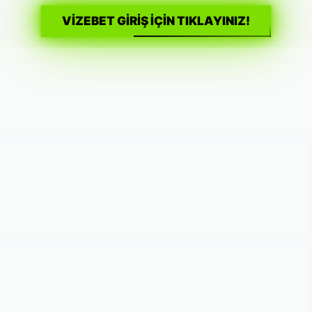
VİZEBET GİRİŞ İÇİN TIKLAYINIZ!