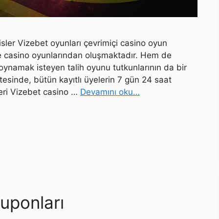
sler Vizebet oyunları çevrimiçi casino oyun
 ve casino oyunlarından oluşmaktadır. Hem de
 oynamak isteyen talih oyunu tutkunlarının da bir
tesinde, bütün kayıtlı üyelerin 7 gün 24 saat
leri Vizebet casino …
Devamını oku…
Kuponları