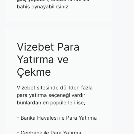
bahis oynayabilirsiniz.
Vizebet Para
Yatırma ve
Çekme
Vizebet sitesinde dörtden fazla
para yatırma seçeneği vardır
bunlardan en popülerleri ise;
- Banka Havalesi ile Para Yatırma
- Cepbank ile Para Yatırma