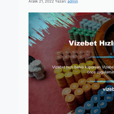
Aralık 21, 2022
Yazarı:
admin