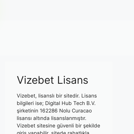
Vizebet Lisans
Vizebet, lisanslı bir sitedir. Lisans
bilgileri ise; Digital Hub Tech B.V.
şirketinin 162286 Nolu Curacao
lisansı altında lisanslanmıştır.
Vizebet sitesine güvenli bir şekilde
giriş yapabilir, sitede rahatlıkla