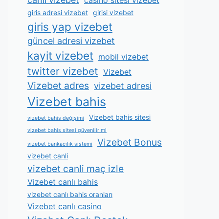
giris adresi vizebet
girisi vizebet
giris yap vizebet
güncel adresi vizebet
kayit vizebet
mobil vizebet
twitter vizebet
Vizebet
Vizebet adres
vizebet adresi
Vizebet bahis
Vizebet bahis sitesi
vizebet bahis değişimi
vizebet bahis sitesi güvenilir mi
Vizebet Bonus
vizebet bankacılık sistemi
vizebet canli
vizebet canli maç izle
Vizebet canlı bahis
vizebet canlı bahis oranları
Vizebet canlı casino