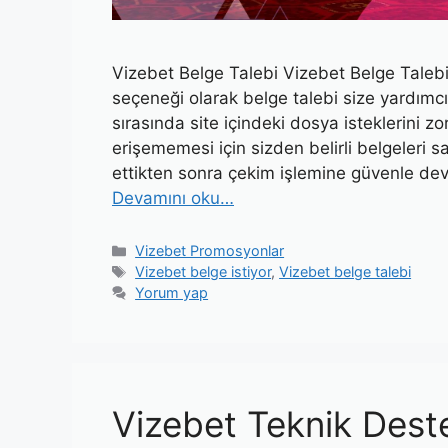
Vizebet Belge Talebi Vizebet Belge Taleb
seçeneği olarak belge talebi size yardımcı
sırasında site içindeki dosya isteklerini z
erişememesi için sizden belirli belgeleri s
ettikten sonra çekim işlemine güvenle dev
Devamını oku…
Kategoriler
Vizebet Promosyonlar
Etiketler
Vizebet belge istiyor
,
Vizebet belge talebi
Yorum yap
Vizebet Teknik Dest