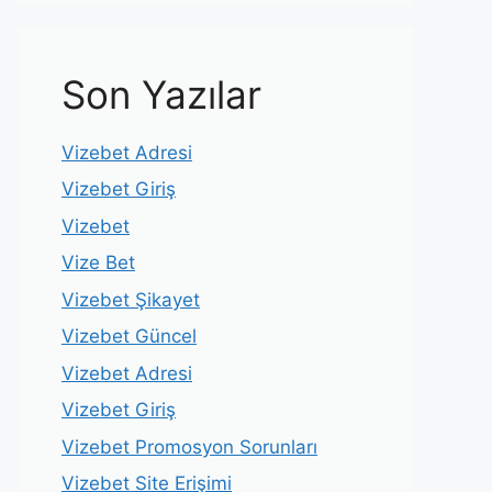
Son Yazılar
Vizebet Adresi
Vizebet Giriş
Vizebet
Vize Bet
Vizebet Şikayet
Vizebet Güncel
Vizebet Adresi
Vizebet Giriş
Vizebet Promosyon Sorunları
Vizebet Site Erişimi