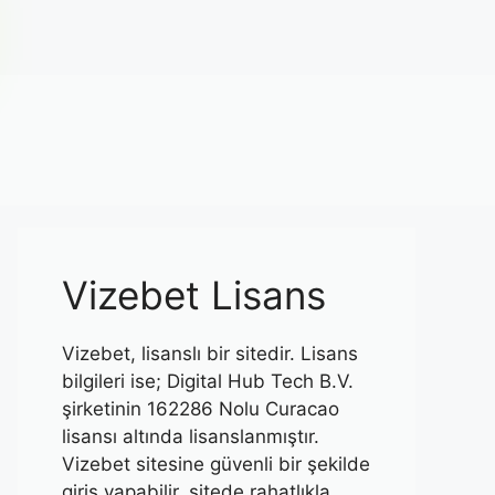
Vizebet Lisans
Vizebet, lisanslı bir sitedir. Lisans
bilgileri ise; Digital Hub Tech B.V.
şirketinin 162286 Nolu Curacao
lisansı altında lisanslanmıştır.
Vizebet sitesine güvenli bir şekilde
giriş yapabilir, sitede rahatlıkla