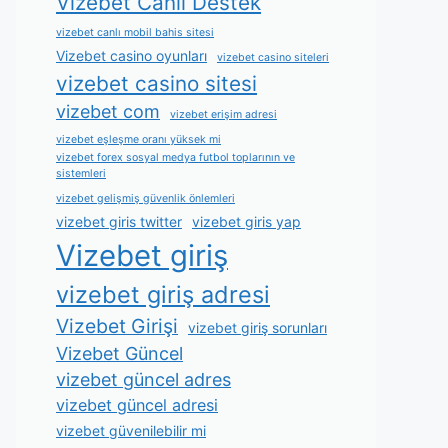
Vizebet Canlı Destek
vizebet canlı mobil bahis sitesi
Vizebet casino oyunları
vizebet casino siteleri
vizebet casino sitesi
vizebet com
vizebet erişim adresi
vizebet eşleşme oranı yüksek mi
vizebet forex sosyal medya futbol toplarının ve
sistemleri
vizebet gelişmiş güvenlik önlemleri
vizebet giris twitter
vizebet giris yap
Vizebet giriş
vizebet giriş adresi
Vizebet Girişi
vizebet giriş sorunları
Vizebet Güncel
vizebet güncel adres
vizebet güncel adresi
vizebet güvenilebilir mi