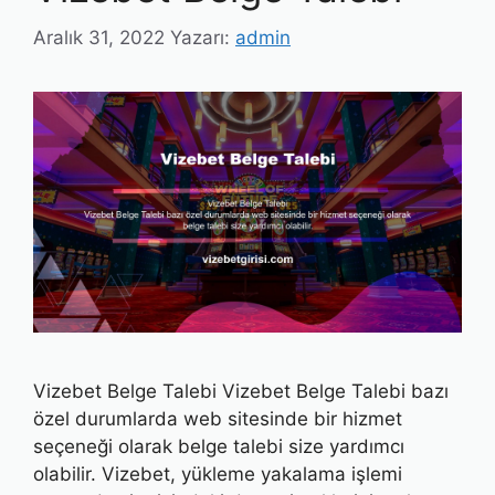
Aralık 31, 2022
Yazarı:
admin
Vizebet Belge Talebi Vizebet Belge Talebi bazı
özel durumlarda web sitesinde bir hizmet
seçeneği olarak belge talebi size yardımcı
olabilir. Vizebet, yükleme yakalama işlemi