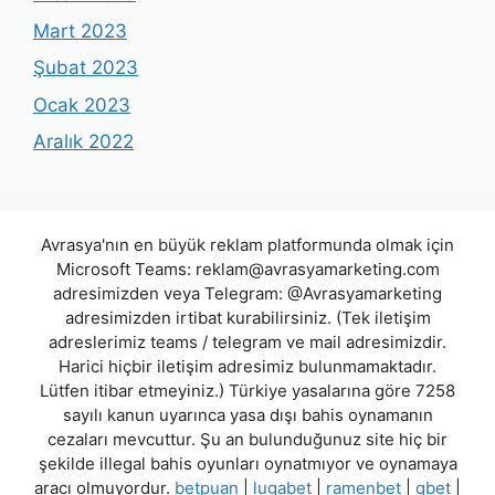
Mart 2023
Şubat 2023
Ocak 2023
Aralık 2022
Avrasya'nın en büyük reklam platformunda olmak için
Microsoft Teams:
reklam@avrasyamarketing.com
adresimizden veya Telegram: @Avrasyamarketing
adresimizden irtibat kurabilirsiniz. (Tek iletişim
adreslerimiz teams / telegram ve mail adresimizdir.
Harici hiçbir iletişim adresimiz bulunmamaktadır.
Lütfen itibar etmeyiniz.) Türkiye yasalarına göre 7258
sayılı kanun uyarınca yasa dışı bahis oynamanın
cezaları mevcuttur. Şu an bulunduğunuz site hiç bir
şekilde illegal bahis oyunları oynatmıyor ve oynamaya
aracı olmuyordur.
betpuan
|
lugabet
|
ramenbet
|
qbet
|