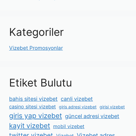
Kategoriler
Vizebet Promosyonlar
Etiket Bulutu
bahis sitesi vizebet
canli vizebet
casino sitesi vizebet
giris adresi vizebet
girisi vizebet
giris yap vizebet
güncel adresi vizebet
kayit vizebet
mobil vizebet
twitter vizebet
Vizebet adres
Vizebet