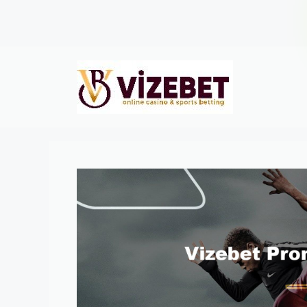
İçeriğe
atla