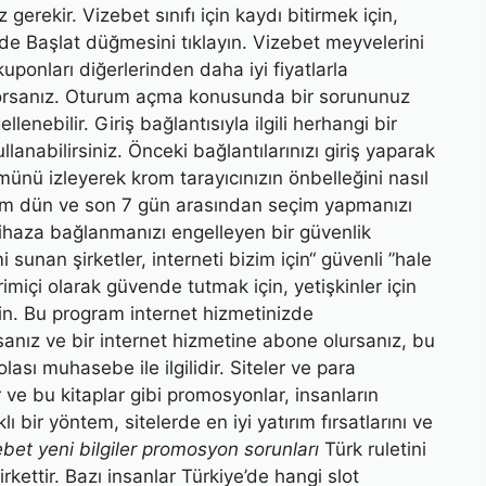
erekir. Vizebet sınıfı için kaydı bitirmek için,
nizde Başlat düğmesini tıklayın. Vizebet meyvelerini
ponları diğerlerinden daha iyi fiyatlarla
ıyorsanız. Oturum açma konusunda bir sorununuz
lenebilir. Giriş bağlantısıyla ilgili herhangi bir
lanabilirsiniz. Önceki bağlantılarınızı giriş yaparak
ümünü izleyerek krom tarayıcınızın önbelleğini nasıl
ölüm dün ve son 7 gün arasından seçim yapmanızı
cihaza bağlanmanızı engelleyen bir güvenlik
i sunan şirketler, interneti bizim için“ güvenli ”hale
vrimiçi olarak güvende tutmak için, yetişkinler için
çin. Bu program internet hizmetinizde
sanız ve bir internet hizmetine abone olursanız, bu
 olası muhasebe ile ilgilidir. Siteler ve para
 ve bu kitaplar gibi promosyonlar, insanların
lı bir yöntem, sitelerde en iyi yatırım fırsatlarını ve
bet yeni bilgiler promosyon sorunları
Türk ruletini
rkettir. Bazı insanlar Türkiye’de hangi slot