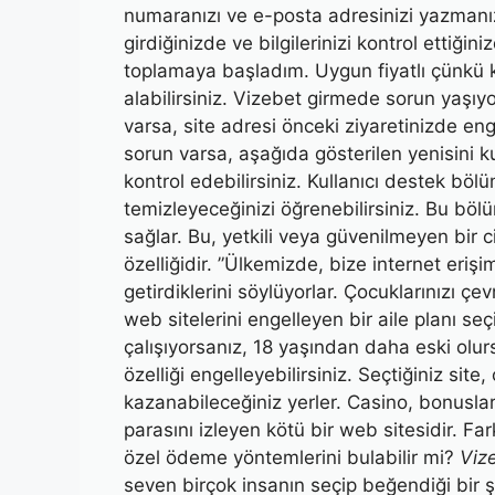
numaranızı ve e-posta adresinizi yazmanız g
girdiğinizde ve bilgilerinizi kontrol ettiği
toplamaya başladım. Uygun fiyatlı çünkü ku
alabilirsiniz. Vizebet girmede sorun yaş
varsa, site adresi önceki ziyaretinizde engel
sorun varsa, aşağıda gösterilen yenisini kul
kontrol edebilirsiniz. Kullanıcı destek böl
temizleyeceğinizi öğrenebilirsiniz. Bu b
sağlar. Bu, yetkili veya güvenilmeyen bir 
özelliğidir. ”Ülkemizde, bize internet erişim
getirdiklerini söylüyorlar. Çocuklarınızı çe
web sitelerini engelleyen bir aile planı se
çalışıyorsanız, 18 yaşından daha eski olur
özelliği engelleyebilirsiniz. Seçtiğiniz site,
kazanabileceğiniz yerler. Casino, bonuslar
parasını izleyen kötü bir web sitesidir. Fark
özel ödeme yöntemlerini bulabilir mi?
Vize
seven birçok insanın seçip beğendiği bir şi