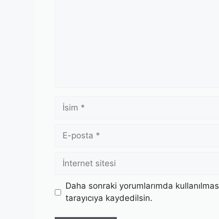
İsim
E-
posta
İnternet
sitesi
Daha sonraki yorumlarımda kullanılması
tarayıcıya kaydedilsin.