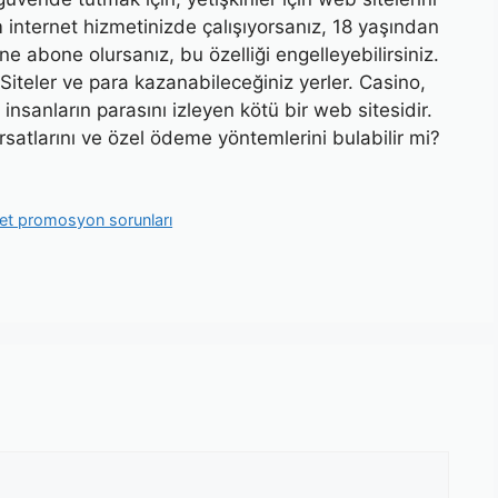
m internet hizmetinizde çalışıyorsanız, 18 yaşından
ne abone olursanız, bu özelliği engelleyebilirsiniz.
r. Siteler ve para kazanabileceğiniz yerler. Casino,
insanların parasını izleyen kötü bir web sitesidir.
fırsatlarını ve özel ödeme yöntemlerini bulabilir mi?
et promosyon sorunları