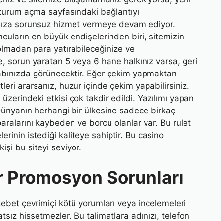
oturum açma sayfasındaki bağlantıyı
arımıza sorunsuz hizmet vermeye devam ediyor.
ncuların en büyük endişelerinden biri, sitemizin
lmadan para yatırabileceğinize ve
 sorun yaratan 5 veya 6 hane halkınız varsa, geri
sabınızda görünecektir. Eğer çekim yapmaktan
leri ararsanız, huzur içinde çekim yapabilirsiniz.
 üzerindeki etkisi çok takdir edildi. Yazılımı yapan
 Dünyanın herhangi bir ülkesine sadece birkaç
paralarını kaybeden ve borcu olanlar var. Bu rulet
elerinin istediği kaliteye sahiptir. Bu casino
kişi bu siteyi seviyor.
er Promosyon Sorunları
izebet çevrimiçi kötü yorumları veya incelemeleri
tsız hissetmezler. Bu talimatlara adınızı, telefon