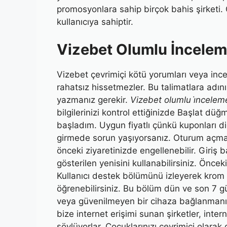
promosyonlara sahip birçok bahis şirketi. 
kullanıcıya sahiptir.
Vizebet Olumlu İncelem
Vizebet çevrimiçi kötü yorumları veya inc
rahatsız hissetmezler. Bu talimatlara adın
yazmanız gerekir.
Vizebet olumlu i̇ncelem
bilgilerinizi kontrol ettiğinizde Başlat dü
başladım. Uygun fiyatlı çünkü kuponları diğ
girmede sorun yaşıyorsanız. Oturum açma
önceki ziyaretinizde engellenebilir. Giriş b
gösterilen yenisini kullanabilirsiniz. Önceki
Kullanıcı destek bölümünü izleyerek krom t
öğrenebilirsiniz. Bu bölüm dün ve son 7 g
veya güvenilmeyen bir cihaza bağlanmanızı
bize internet erişimi sunan şirketler, intern
söylüyorlar. Çocuklarınızı çevrimiçi olarak 