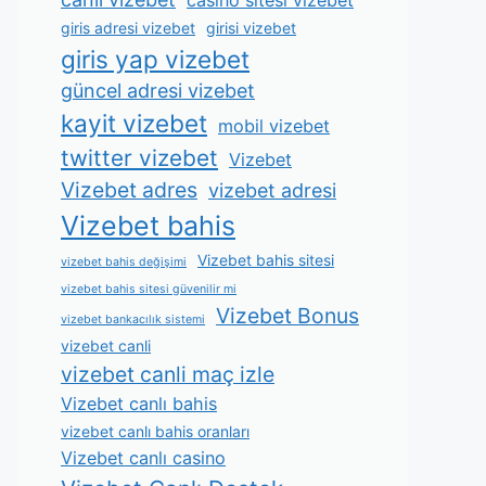
giris adresi vizebet
girisi vizebet
giris yap vizebet
güncel adresi vizebet
kayit vizebet
mobil vizebet
twitter vizebet
Vizebet
Vizebet adres
vizebet adresi
Vizebet bahis
Vizebet bahis sitesi
vizebet bahis değişimi
vizebet bahis sitesi güvenilir mi
Vizebet Bonus
vizebet bankacılık sistemi
vizebet canli
vizebet canli maç izle
Vizebet canlı bahis
vizebet canlı bahis oranları
Vizebet canlı casino