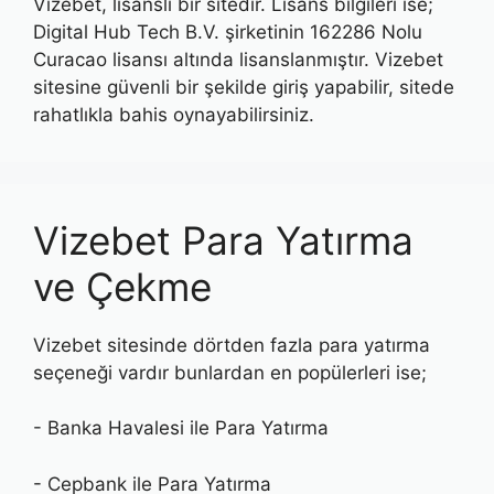
Vizebet, lisanslı bir sitedir. Lisans bilgileri ise;
Digital Hub Tech B.V. şirketinin 162286 Nolu
Curacao lisansı altında lisanslanmıştır. Vizebet
sitesine güvenli bir şekilde giriş yapabilir, sitede
rahatlıkla bahis oynayabilirsiniz.
Vizebet Para Yatırma
ve Çekme
Vizebet sitesinde dörtden fazla para yatırma
seçeneği vardır bunlardan en popülerleri ise;
- Banka Havalesi ile Para Yatırma
- Cepbank ile Para Yatırma