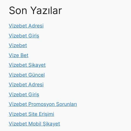
Son Yazılar
Vizebet Adresi
Vizebet Giriş
Vizebet
Vize Bet
Vizebet Şikayet
Vizebet Güncel
Vizebet Adresi
Vizebet Giriş
Vizebet Promosyon Sorunları
Vizebet Site Erişimi
Vizebet Mobil Şikayet