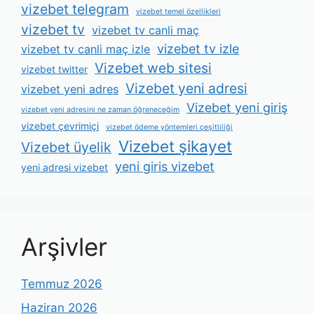
vizebet telegram
vizebet temel özellikleri
vizebet tv
vizebet tv canli maç
vizebet tv izle
vizebet tv canli maç izle
Vizebet web sitesi
vizebet twitter
Vizebet yeni adresi
vizebet yeni adres
Vizebet yeni giriş
vizebet yeni adresini ne zaman öğreneceğim
vizebet çevrimiçi
vizebet ödeme yöntemleri çeşitliliği
Vizebet şikayet
Vizebet üyelik
yeni giris vizebet
yeni adresi vizebet
Arşivler
Temmuz 2026
Haziran 2026