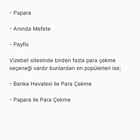
- Papara
- Anında Mefete
- Payfix
Vizebet sitesinde birden fazla para çekme
seçeneği vardır bunlardan en popülerleri ise;
- Banka Havalesi ile Para Çekme
- Papara ile Para Çekme