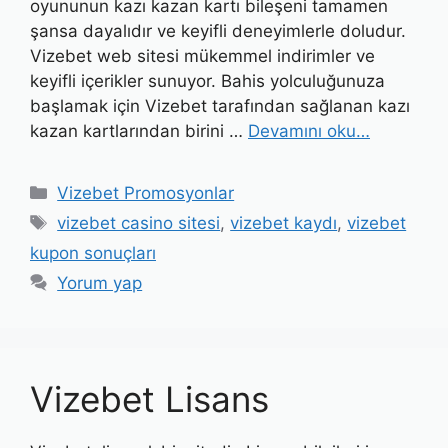
oyununun kazı kazan kartı bileşeni tamamen
şansa dayalıdır ve keyifli deneyimlerle doludur.
Vizebet web sitesi mükemmel indirimler ve
keyifli içerikler sunuyor. Bahis yolculuğunuza
başlamak için Vizebet tarafından sağlanan kazı
kazan kartlarından birini …
Devamını oku…
Kategoriler
Vizebet Promosyonlar
Etiketler
vizebet casino sitesi
,
vizebet kaydı
,
vizebet
kupon sonuçları
Yorum yap
Vizebet Lisans