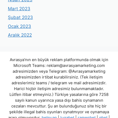
Mart 2023
Şubat 2023
Ocak 2023
Aralık 2022
Avrasya'nın en büyük reklam platformunda olmak için
Microsoft Teams:
reklam@avrasyamarketing.com
adresimizden veya Telegram: @Avrasyamarketing
adresimizden irtibat kurabilirsiniz. (Tek iletişim
adreslerimiz teams / telegram ve mail adresimizdir.
Harici hiçbir iletişim adresimiz bulunmamaktadır.
Lütfen itibar etmeyiniz.) Türkiye yasalarına göre 7258
sayılı kanun uyarınca yasa dışı bahis oynamanın
cezaları mevcuttur. Şu an bulunduğunuz site hiç bir
şekilde illegal bahis oyunları oynatmıyor ve oynamaya
aracı olmuyordur.
betpuan
|
lugabet
|
ramenbet
|
qbet
|