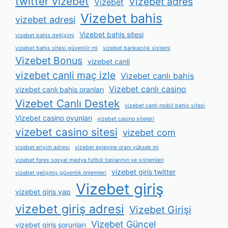
twitter vizebet
Vizebet adres
Vizebet
Vizebet bahis
vizebet adresi
Vizebet bahis sitesi
vizebet bahis değişimi
vizebet bahis sitesi güvenilir mi
vizebet bankacılık sistemi
Vizebet Bonus
vizebet canli
vizebet canli maç izle
Vizebet canlı bahis
Vizebet canlı casino
vizebet canlı bahis oranları
Vizebet Canlı Destek
vizebet canlı mobil bahis sitesi
Vizebet casino oyunları
vizebet casino siteleri
vizebet casino sitesi
vizebet com
vizebet erişim adresi
vizebet eşleşme oranı yüksek mi
vizebet forex sosyal medya futbol toplarının ve sistemleri
vizebet giris twitter
vizebet gelişmiş güvenlik önlemleri
Vizebet giriş
vizebet giris yap
vizebet giriş adresi
Vizebet Girişi
Vizebet Güncel
vizebet giriş sorunları