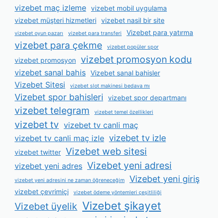
vizebet maç izleme
vizebet mobil uygulama
vizebet müşteri hizmetleri
vizebet nasil bir site
Vizebet para yatırma
vizebet oyun pazarı
vizebet para transferi
vizebet para çekme
vizebet popüler spor
vizebet promosyon kodu
vizebet promosyon
vizebet sanal bahis
Vizebet sanal bahisler
Vizebet Sitesi
vizebet slot makinesi bedava mı
Vizebet spor bahisleri
vizebet spor departmanı
vizebet telegram
vizebet temel özellikleri
vizebet tv
vizebet tv canli maç
vizebet tv izle
vizebet tv canli maç izle
Vizebet web sitesi
vizebet twitter
Vizebet yeni adresi
vizebet yeni adres
Vizebet yeni giriş
vizebet yeni adresini ne zaman öğreneceğim
vizebet çevrimiçi
vizebet ödeme yöntemleri çeşitliliği
Vizebet şikayet
Vizebet üyelik