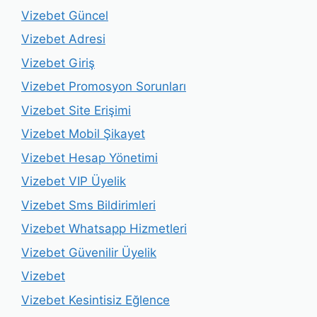
Vizebet Güncel
Vizebet Adresi
Vizebet Giriş
Vizebet Promosyon Sorunları
Vizebet Site Erişimi
Vizebet Mobil Şikayet
Vizebet Hesap Yönetimi
Vizebet VIP Üyelik
Vizebet Sms Bildirimleri
Vizebet Whatsapp Hizmetleri
Vizebet Güvenilir Üyelik
Vizebet
Vizebet Kesintisiz Eğlence