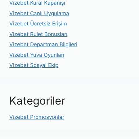
Vizebet Kural Kapanışı
Vizebet Canlı Uygulama
Vizebet Ücretsiz Erişim
Vizebet Rulet Bonusları
Vizebet Departman Bilgileri
Vizebet Yuva Oyunları
Vizebet Sosyal Ekip
Kategoriler
Vizebet Promosyonlar