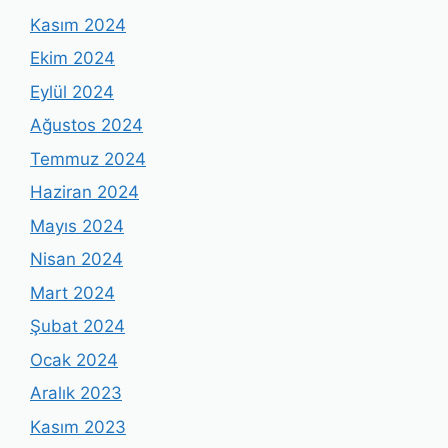
Kasım 2024
Ekim 2024
Eylül 2024
Ağustos 2024
Temmuz 2024
Haziran 2024
Mayıs 2024
Nisan 2024
Mart 2024
Şubat 2024
Ocak 2024
Aralık 2023
Kasım 2023