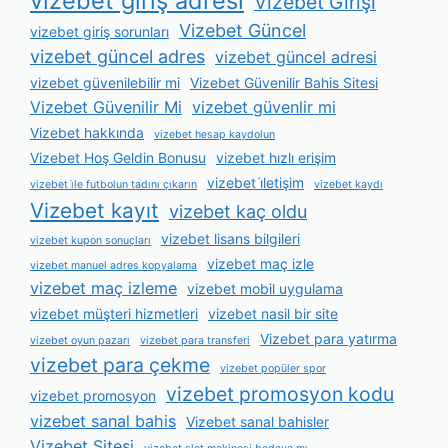
vizebet giriş adresi
Vizebet Girişi
Vizebet Güncel
vizebet giriş sorunları
vizebet güncel adres
vizebet güncel adresi
vizebet güvenilebilir mi
Vizebet Güvenilir Bahis Sitesi
Vizebet Güvenilir Mi
vizebet güvenlir mi
Vizebet hakkında
vizebet hesap kaydolun
Vizebet Hoş Geldin Bonusu
vizebet hızlı erişim
vizebet i̇letişim
vizebet i̇le futbolun tadını çıkarın
vizebet kaydı
Vizebet kayıt
vizebet kaç oldu
vizebet lisans bilgileri
vizebet kupon sonuçları
vizebet maç izle
vizebet manuel adres kopyalama
vizebet maç izleme
vizebet mobil uygulama
vizebet müşteri hizmetleri
vizebet nasil bir site
Vizebet para yatırma
vizebet oyun pazarı
vizebet para transferi
vizebet para çekme
vizebet popüler spor
vizebet promosyon kodu
vizebet promosyon
vizebet sanal bahis
Vizebet sanal bahisler
Vizebet Sitesi