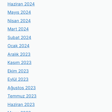
Haziran 2024
Mayıs 2024
Nisan 2024
Mart 2024
Şubat 2024
Ocak 2024
Aralık 2023
Kasım 2023
Ekim 2023
Eylül 2023
Ağustos 2023
Temmuz 2023
Haziran 2023