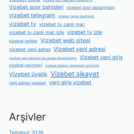
vizebet slot makinesi bedava mı
Vizebet spor bahisleri
vizebet spor departmanı
vizebet telegram
vizebet temel özellikleri
vizebet tv
vizebet tv canli maç
vizebet tv izle
vizebet tv canli maç izle
Vizebet web sitesi
vizebet twitter
Vizebet yeni adresi
vizebet yeni adres
Vizebet yeni giriş
vizebet yeni adresini ne zaman öğreneceğim
vizebet çevrimiçi
vizebet ödeme yöntemleri çeşitliliği
Vizebet şikayet
Vizebet üyelik
yeni giris vizebet
yeni adresi vizebet
Arşivler
Temmuz 2026