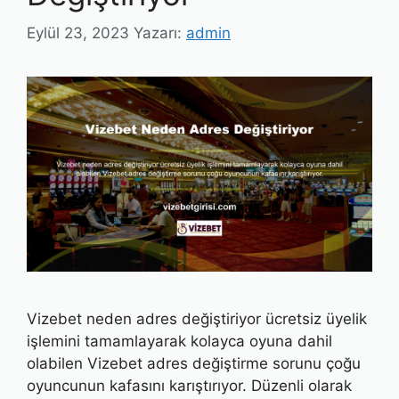
Eylül 23, 2023
Yazarı:
admin
Vizebet neden adres değiştiriyor ücretsiz üyelik
işlemini tamamlayarak kolayca oyuna dahil
olabilen Vizebet adres değiştirme sorunu çoğu
oyuncunun kafasını karıştırıyor. Düzenli olarak