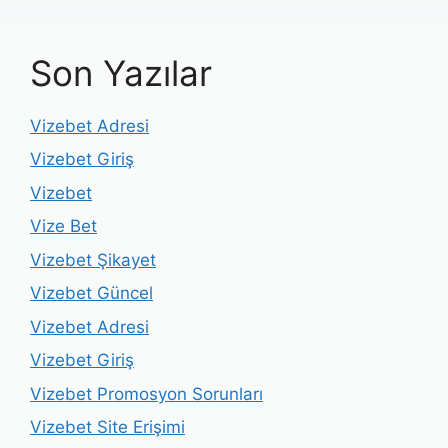
Son Yazılar
Vizebet Adresi
Vizebet Giriş
Vizebet
Vize Bet
Vizebet Şikayet
Vizebet Güncel
Vizebet Adresi
Vizebet Giriş
Vizebet Promosyon Sorunları
Vizebet Site Erişimi