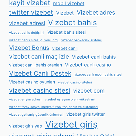
kayit vizebet
mobil vizebet
twitter vizebet
Vizebet adres
Vizebet
Vizebet bahis
vizebet adresi
Vizebet bahis sitesi
vizebet bahis değişimi
vizebet bahis sitesi güvenilir mi
vizebet bankacılık sistemi
Vizebet Bonus
vizebet canli
vizebet canli maç izle
Vizebet canlı bahis
Vizebet canlı casino
vizebet canlı bahis oranları
Vizebet Canlı Destek
vizebet canlı mobil bahis sitesi
Vizebet casino oyunları
vizebet casino siteleri
vizebet casino sitesi
vizebet com
vizebet erişim adresi
vizebet eşleşme oranı yüksek mi
vizebet forex sosyal medya futbol toplarının ve sistemleri
vizebet giris twitter
vizebet gelişmiş güvenlik önlemleri
Vizebet giriş
vizebet giris yap