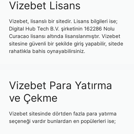
Vizebet Lisans
Vizebet, lisanslı bir sitedir. Lisans bilgileri ise;
Digital Hub Tech B.V. şirketinin 162286 Nolu
Curacao lisansı altında lisanslanmıştır. Vizebet
sitesine güvenli bir şekilde giriş yapabilir, sitede
rahatlıkla bahis oynayabilirsiniz.
Vizebet Para Yatırma
ve Çekme
Vizebet sitesinde dörtden fazla para yatırma
seçeneği vardır bunlardan en popülerleri ise;