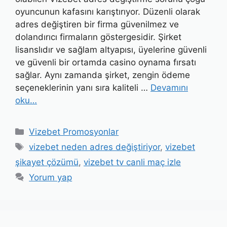
oyuncunun kafasını karıştırıyor. Düzenli olarak
adres değiştiren bir firma güvenilmez ve
dolandırıcı firmaların göstergesidir. Şirket
lisanslıdır ve sağlam altyapısı, üyelerine güvenli
ve güvenli bir ortamda casino oynama fırsatı
sağlar. Aynı zamanda şirket, zengin ödeme
seçeneklerinin yanı sıra kaliteli …
Devamını
oku…
Kategoriler
Vizebet Promosyonlar
Etiketler
vizebet neden adres değiştiriyor
,
vizebet
şikayet çözümü
,
vizebet tv canli maç izle
Yorum yap