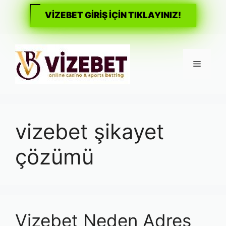
VİZEBET GİRİŞ İÇİN TIKLAYINIZ!
İçeriğe
atla
Menü
vizebet şikayet
çözümü
Vizebet Neden Adres