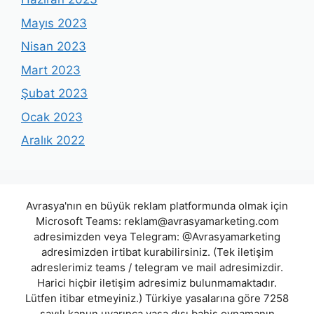
Mayıs 2023
Nisan 2023
Mart 2023
Şubat 2023
Ocak 2023
Aralık 2022
Avrasya'nın en büyük reklam platformunda olmak için
Microsoft Teams:
reklam@avrasyamarketing.com
adresimizden veya Telegram: @Avrasyamarketing
adresimizden irtibat kurabilirsiniz. (Tek iletişim
adreslerimiz teams / telegram ve mail adresimizdir.
Harici hiçbir iletişim adresimiz bulunmamaktadır.
Lütfen itibar etmeyiniz.) Türkiye yasalarına göre 7258
sayılı kanun uyarınca yasa dışı bahis oynamanın