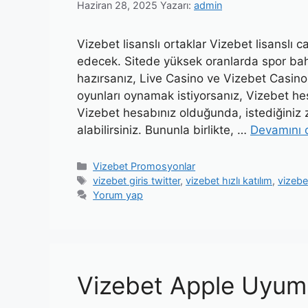
Haziran 28, 2025
Yazarı:
admin
Vizebet lisanslı ortaklar Vizebet lisanslı 
edecek. Sitede yüksek oranlarda spor bahis
hazırsanız, Live Casino ve Vizebet Casino 
oyunları oynamak istiyorsanız, Vizebet hes
Vizebet hesabınız olduğunda, istediğiniz 
alabilirsiniz. Bununla birlikte, …
Devamını
Kategoriler
Vizebet Promosyonlar
Etiketler
vizebet giris twitter
,
vizebet hızlı katılım
,
vizebet
Yorum yap
Vizebet Apple Uyum