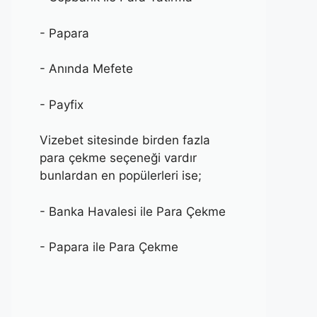
- Papara
- Anında Mefete
- Payfix
Vizebet sitesinde birden fazla
para çekme seçeneği vardır
bunlardan en popülerleri ise;
- Banka Havalesi ile Para Çekme
- Papara ile Para Çekme