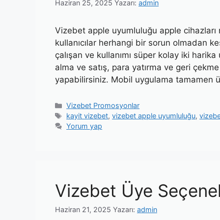
Haziran 25, 2025
Yazarı:
admin
Vizebet apple uyumluluğu apple cihazları
kullanıcılar herhangi bir sorun olmadan kes
çalışan ve kullanımı süper kolay iki harika
alma ve satış, para yatırma ve geri çekme 
yapabilirsiniz. Mobil uygulama tamamen ü
Kategoriler
Vizebet Promosyonlar
Etiketler
kayit vizebet
,
vizebet apple uyumluluğu
,
vizeb
Yorum yap
Vizebet Üye Seçenek
Haziran 21, 2025
Yazarı:
admin