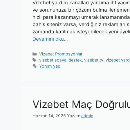
Vizebet yardım kanalları yardıma ihtiyacın
ve sorununuza bir çözüm bulma ilerlemeniz 
hızlı para kazanmayı umarak lansmanından 
bahis siteniz varsa, verdiğiniz reklamlar
zamanda katılmak isteyebilecek yeni üyeler
Devamını oku…
Kategoriler
Vizebet Promosyonlar
Etiketler
vizebet sosyal destek
,
vizebet tv
,
vizebet yard
Yorum yap
Vizebet Maç Doğrul
Haziran 14, 2025
Yazarı:
admin