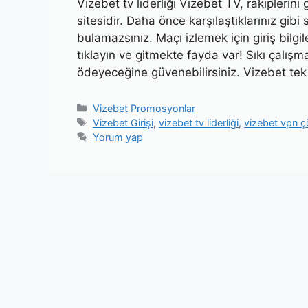
Vizebet tv liderliği Vizebet TV, rakiplerin
sitesidir. Daha önce karşılaştıklarınız gib
bulamazsınız. Maçı izlemek için giriş bilgi
tıklayın ve gitmekte fayda var! Sıkı çalış
ödeyeceğine güvenebilirsiniz. Vizebet te
Kategoriler
Vizebet Promosyonlar
Etiketler
Vizebet Girişi
,
vizebet tv liderliği
,
vizebet vpn 
Yorum yap