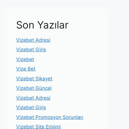
Son Yazılar
Vizebet Adresi
Vizebet Giriş
Vizebet
Vize Bet
Vizebet Şikayet
Vizebet Güncel
Vizebet Adresi
Vizebet Giriş
Vizebet Promosyon Sorunları
Vizebet Site Erişimi