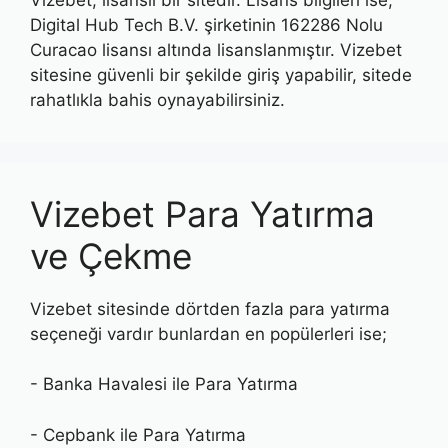
Digital Hub Tech B.V. şirketinin 162286 Nolu
Curacao lisansı altında lisanslanmıştır. Vizebet
sitesine güvenli bir şekilde giriş yapabilir, sitede
rahatlıkla bahis oynayabilirsiniz.
Vizebet Para Yatırma
ve Çekme
Vizebet sitesinde dörtden fazla para yatırma
seçeneği vardır bunlardan en popülerleri ise;
- Banka Havalesi ile Para Yatırma
- Cepbank ile Para Yatırma