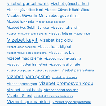
vizebet güncel adres
vizebet güncel adresi
vizebet güvenilebilir mi
Vizebet Güvenilir Bahis Sitesi
Vizebet Güvenilir Mi
vizebet güvenlir mi
Vizebet hakkında
vizebet hesap kaydolun
Vizebet Hoş Geldin Bonusu
vizebet hızlı erişim
vizebet i̇letişim
vizebet i̇le futbolun tadını çıkarın
vizebet kaydı
Vizebet kayıt
vizebet kaç oldu
vizebet lisans bilgileri
vizebet kupon sonuçları
vizebet maç izle
vizebet manuel adres kopyalama
vizebet maç izleme
vizebet mobil uygulama
vizebet müşteri hizmetleri
vizebet nasil bir site
Vizebet para yatırma
vizebet oyun pazarı
vizebet para transferi
vizebet para çekme
vizebet popüler spor
vizebet promosyon kodu
vizebet promosyon
vizebet sanal bahis
Vizebet sanal bahisler
Vizebet Sitesi
vizebet slot makinesi bedava mı
Vizebet spor bahisleri
vizebet spor departmanı