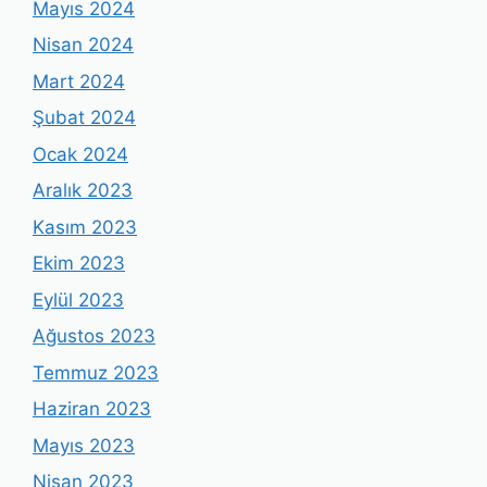
Mayıs 2024
Nisan 2024
Mart 2024
Şubat 2024
Ocak 2024
Aralık 2023
Kasım 2023
Ekim 2023
Eylül 2023
Ağustos 2023
Temmuz 2023
Haziran 2023
Mayıs 2023
Nisan 2023