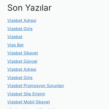
Son Yazılar
Vizebet Adresi
Vizebet Giriş
Vizebet
Vize Bet
Vizebet Şikayet
Vizebet Güncel
Vizebet Adresi
Vizebet Giriş
Vizebet Promosyon Sorunları
Vizebet Site Erişimi
Vizebet Mobil Şikayet