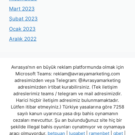
Mart 2023
Şubat 2023
Ocak 2023
Aralık 2022
Avrasya'nın en büyük reklam platformunda olmak için
Microsoft Teams:
reklam@avrasyamarketing.com
adresimizden veya Telegram: @Avrasyamarketing
adresimizden irtibat kurabilirsiniz. (Tek iletişim
adreslerimiz teams / telegram ve mail adresimizdir.
Harici hiçbir iletişim adresimiz bulunmamaktadır.
Lütfen itibar etmeyiniz.) Türkiye yasalarına göre 7258
sayılı kanun uyarınca yasa dışı bahis oynamanın
cezaları mevcuttur. Şu an bulunduğunuz site hiç bir
şekilde illegal bahis oyunları oynatmıyor ve oynamaya
aracı olmuyordur.
betpuan
|
lugabet
|
ramenbet
|
qbet
|