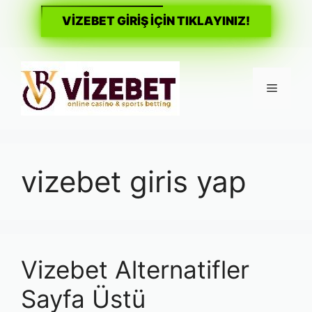
VİZEBET GİRİŞ İÇİN TIKLAYINIZ!
İçeriğe
atla
Menü
vizebet giris yap
Vizebet Alternatifler
Sayfa Üstü