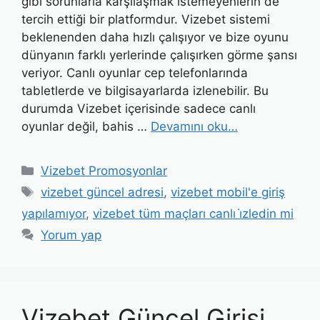
gibi sorunlarla karşılaşmak istemeyenlerin de
tercih ettiği bir platformdur. Vizebet sistemi
beklenenden daha hızlı çalışıyor ve bize oyunu
dünyanın farklı yerlerinde çalışırken görme şansı
veriyor. Canlı oyunlar cep telefonlarında
tabletlerde ve bilgisayarlarda izlenebilir. Bu
durumda Vizebet içerisinde sadece canlı
oyunlar değil, bahis …
Devamını oku…
Kategoriler
Vizebet Promosyonlar
Etiketler
vizebet güncel adresi
,
vizebet mobil'e giriş
yapılamıyor
,
vizebet tüm maçları canlı i̇zledin mi
Yorum yap
Vizebet Güncel Girişi