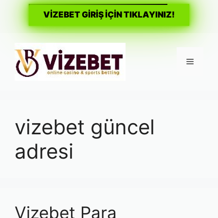
VİZEBET GİRİŞ İÇİN TIKLAYINIZ!
İçeriğe
atla
Menü
vizebet güncel
adresi
Vizebet Para