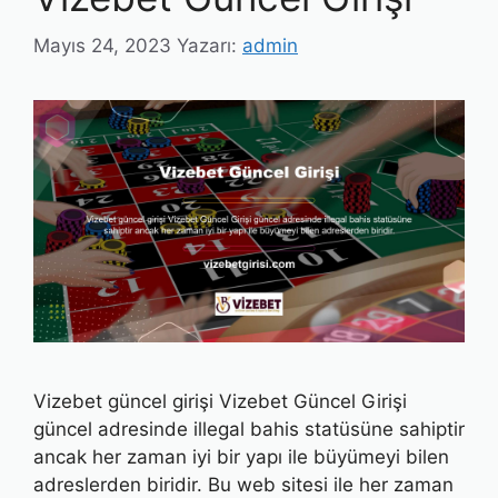
Mayıs 24, 2023
Yazarı:
admin
Vizebet güncel girişi Vizebet Güncel Girişi
güncel adresinde illegal bahis statüsüne sahiptir
ancak her zaman iyi bir yapı ile büyümeyi bilen
adreslerden biridir. Bu web sitesi ile her zaman