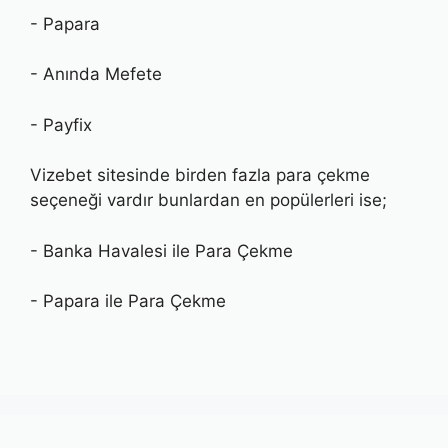
- Papara
- Anında Mefete
- Payfix
Vizebet sitesinde birden fazla para çekme
seçeneği vardır bunlardan en popülerleri ise;
- Banka Havalesi ile Para Çekme
- Papara ile Para Çekme