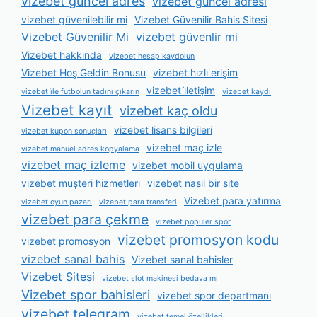
vizebet güncel adres
vizebet güncel adresi
vizebet güvenilebilir mi
Vizebet Güvenilir Bahis Sitesi
Vizebet Güvenilir Mi
vizebet güvenlir mi
Vizebet hakkında
vizebet hesap kaydolun
Vizebet Hoş Geldin Bonusu
vizebet hızlı erişim
vizebet i̇letişim
vizebet i̇le futbolun tadını çıkarın
vizebet kaydı
Vizebet kayıt
vizebet kaç oldu
vizebet lisans bilgileri
vizebet kupon sonuçları
vizebet maç izle
vizebet manuel adres kopyalama
vizebet maç izleme
vizebet mobil uygulama
vizebet müşteri hizmetleri
vizebet nasil bir site
Vizebet para yatırma
vizebet oyun pazarı
vizebet para transferi
vizebet para çekme
vizebet popüler spor
vizebet promosyon kodu
vizebet promosyon
vizebet sanal bahis
Vizebet sanal bahisler
Vizebet Sitesi
vizebet slot makinesi bedava mı
Vizebet spor bahisleri
vizebet spor departmanı
vizebet telegram
vizebet temel özellikleri