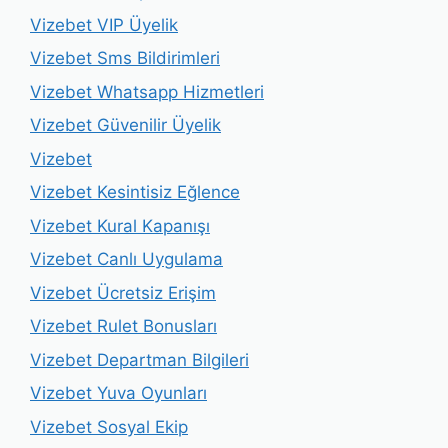
Vizebet VIP Üyelik
Vizebet Sms Bildirimleri
Vizebet Whatsapp Hizmetleri
Vizebet Güvenilir Üyelik
Vizebet
Vizebet Kesintisiz Eğlence
Vizebet Kural Kapanışı
Vizebet Canlı Uygulama
Vizebet Ücretsiz Erişim
Vizebet Rulet Bonusları
Vizebet Departman Bilgileri
Vizebet Yuva Oyunları
Vizebet Sosyal Ekip