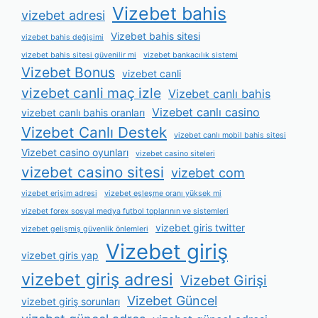
Vizebet bahis
vizebet adresi
Vizebet bahis sitesi
vizebet bahis değişimi
vizebet bahis sitesi güvenilir mi
vizebet bankacılık sistemi
Vizebet Bonus
vizebet canli
vizebet canli maç izle
Vizebet canlı bahis
Vizebet canlı casino
vizebet canlı bahis oranları
Vizebet Canlı Destek
vizebet canlı mobil bahis sitesi
Vizebet casino oyunları
vizebet casino siteleri
vizebet casino sitesi
vizebet com
vizebet erişim adresi
vizebet eşleşme oranı yüksek mi
vizebet forex sosyal medya futbol toplarının ve sistemleri
vizebet giris twitter
vizebet gelişmiş güvenlik önlemleri
Vizebet giriş
vizebet giris yap
vizebet giriş adresi
Vizebet Girişi
Vizebet Güncel
vizebet giriş sorunları