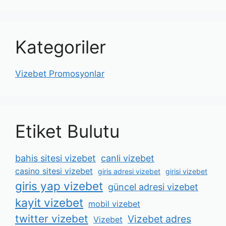
Kategoriler
Vizebet Promosyonlar
Etiket Bulutu
bahis sitesi vizebet
canli vizebet
casino sitesi vizebet
giris adresi vizebet
girisi vizebet
giris yap vizebet
güncel adresi vizebet
kayit vizebet
mobil vizebet
twitter vizebet
Vizebet adres
Vizebet