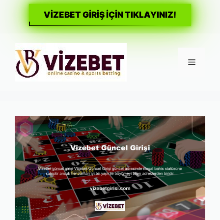
VİZEBET GİRİŞ İÇİN TIKLAYINIZ!
İçeriğe
atla
Menü