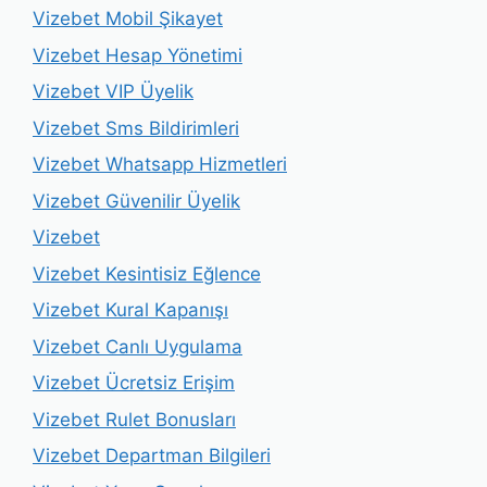
Vizebet Mobil Şikayet
Vizebet Hesap Yönetimi
Vizebet VIP Üyelik
Vizebet Sms Bildirimleri
Vizebet Whatsapp Hizmetleri
Vizebet Güvenilir Üyelik
Vizebet
Vizebet Kesintisiz Eğlence
Vizebet Kural Kapanışı
Vizebet Canlı Uygulama
Vizebet Ücretsiz Erişim
Vizebet Rulet Bonusları
Vizebet Departman Bilgileri