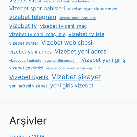
Vizebet Sitesi
vizebet slot makinesi bedava mı
Vizebet spor bahisleri
vizebet spor departmanı
vizebet telegram
vizebet temel özellikleri
vizebet tv
vizebet tv canli maç
vizebet tv izle
vizebet tv canli maç izle
Vizebet web sitesi
vizebet twitter
Vizebet yeni adresi
vizebet yeni adres
Vizebet yeni giriş
vizebet yeni adresini ne zaman öğreneceğim
vizebet çevrimiçi
vizebet ödeme yöntemleri çeşitliliği
Vizebet şikayet
Vizebet üyelik
yeni giris vizebet
yeni adresi vizebet
Arşivler
Temmuz 2026