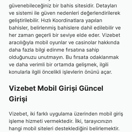
güvenebileceğiniz bir bahis sitesidir. Detayları
ve sistemi ile güven nedenleri değerlendirilerek
geliştirilebilir. Hızlı Koordinatlara yapılan
bahisler, belirlenmiş bahislere dahil edilebilir ve
her zaman geçerli bir seviye elde eder. Vizebet
aracılığıyla mobil oyunlar ve casinolar hakkında
daha fazla bilgi edinme fırsatına sahip
olduğunuzu unutmayın. Bu fırsata odaklanmak
ve daha verimli bir ortamda gelişmek, ilgili
konularla ilgili öncelikli işlevlerin önünü açar.
Vizebet Mobil Girişi Güncel
Girişi
Vizebet, iki farklı uygulama üzerinden mobil giriş
işleme hizmeti vermektedir. İlki, tarayıcınızın
hangi mobil siteleri desteklediğini belirlemektir.