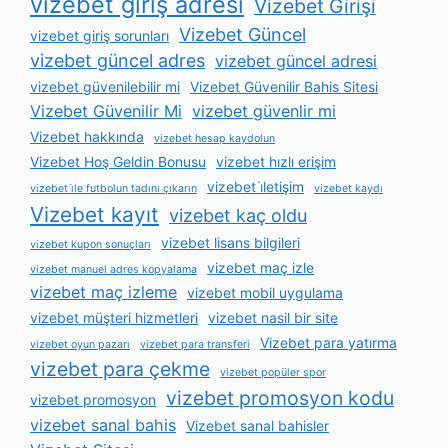
vizebet giriş adresi
Vizebet Girişi
Vizebet Güncel
vizebet giriş sorunları
vizebet güncel adres
vizebet güncel adresi
vizebet güvenilebilir mi
Vizebet Güvenilir Bahis Sitesi
Vizebet Güvenilir Mi
vizebet güvenlir mi
Vizebet hakkında
vizebet hesap kaydolun
Vizebet Hoş Geldin Bonusu
vizebet hızlı erişim
vizebet i̇letişim
vizebet i̇le futbolun tadını çıkarın
vizebet kaydı
Vizebet kayıt
vizebet kaç oldu
vizebet lisans bilgileri
vizebet kupon sonuçları
vizebet maç izle
vizebet manuel adres kopyalama
vizebet maç izleme
vizebet mobil uygulama
vizebet müşteri hizmetleri
vizebet nasil bir site
Vizebet para yatırma
vizebet oyun pazarı
vizebet para transferi
vizebet para çekme
vizebet popüler spor
vizebet promosyon kodu
vizebet promosyon
vizebet sanal bahis
Vizebet sanal bahisler