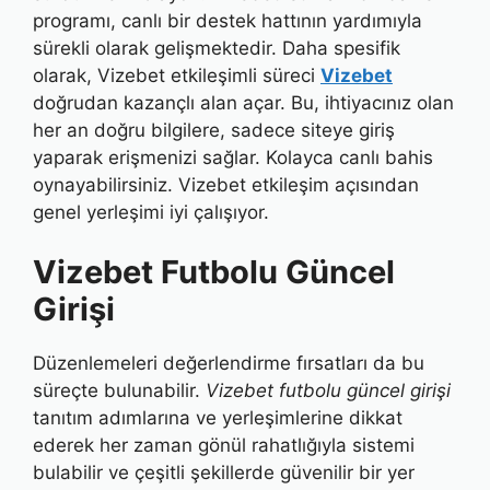
programı, canlı bir destek hattının yardımıyla
sürekli olarak gelişmektedir. Daha spesifik
olarak, Vizebet etkileşimli süreci
Vizebet
doğrudan kazançlı alan açar. Bu, ihtiyacınız olan
her an doğru bilgilere, sadece siteye giriş
yaparak erişmenizi sağlar. Kolayca canlı bahis
oynayabilirsiniz. Vizebet etkileşim açısından
genel yerleşimi iyi çalışıyor.
Vizebet Futbolu Güncel
Girişi
Düzenlemeleri değerlendirme fırsatları da bu
süreçte bulunabilir.
Vizebet futbolu güncel girişi
tanıtım adımlarına ve yerleşimlerine dikkat
ederek her zaman gönül rahatlığıyla sistemi
bulabilir ve çeşitli şekillerde güvenilir bir yer