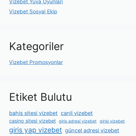
Vizebet Yuva Oyunları
Vizebet Sosyal Ekip
Kategoriler
Vizebet Promosyonlar
Etiket Bulutu
bahis sitesi vizebet
canli vizebet
casino sitesi vizebet
giris adresi vizebet
girisi vizebet
giris yap vizebet
güncel adresi vizebet