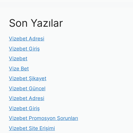
Son Yazılar
Vizebet Adresi
Vizebet Giriş
Vizebet
Vize Bet
Vizebet Şikayet
Vizebet Güncel
Vizebet Adresi
Vizebet Giriş
Vizebet Promosyon Sorunları
Vizebet Site Erişimi