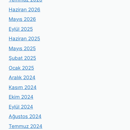
Haziran 2026
Mayıs 2026
Eylül 2025
Haziran 2025
Mayıs 2025
Şubat 2025
Ocak 2025
Aralık 2024
Kasım 2024
Ekim 2024
Eylül 2024
Ağustos 2024
Temmuz 2024