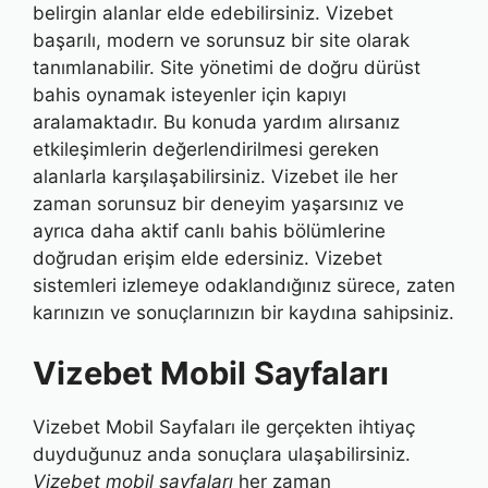
belirgin alanlar elde edebilirsiniz. Vizebet
başarılı, modern ve sorunsuz bir site olarak
tanımlanabilir. Site yönetimi de doğru dürüst
bahis oynamak isteyenler için kapıyı
aralamaktadır. Bu konuda yardım alırsanız
etkileşimlerin değerlendirilmesi gereken
alanlarla karşılaşabilirsiniz. Vizebet ile her
zaman sorunsuz bir deneyim yaşarsınız ve
ayrıca daha aktif canlı bahis bölümlerine
doğrudan erişim elde edersiniz. Vizebet
sistemleri izlemeye odaklandığınız sürece, zaten
karınızın ve sonuçlarınızın bir kaydına sahipsiniz.
Vizebet Mobil Sayfaları
Vizebet Mobil Sayfaları ile gerçekten ihtiyaç
duyduğunuz anda sonuçlara ulaşabilirsiniz.
Vizebet mobil sayfaları
her zaman