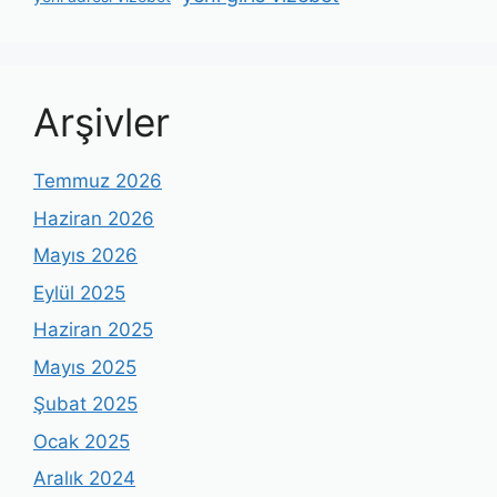
Arşivler
Temmuz 2026
Haziran 2026
Mayıs 2026
Eylül 2025
Haziran 2025
Mayıs 2025
Şubat 2025
Ocak 2025
Aralık 2024