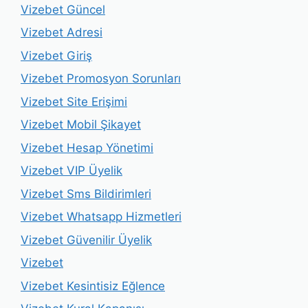
Vizebet Güncel
Vizebet Adresi
Vizebet Giriş
Vizebet Promosyon Sorunları
Vizebet Site Erişimi
Vizebet Mobil Şikayet
Vizebet Hesap Yönetimi
Vizebet VIP Üyelik
Vizebet Sms Bildirimleri
Vizebet Whatsapp Hizmetleri
Vizebet Güvenilir Üyelik
Vizebet
Vizebet Kesintisiz Eğlence