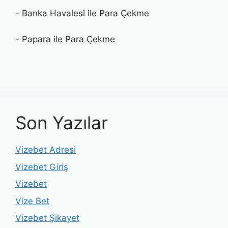
- Banka Havalesi ile Para Çekme
- Papara ile Para Çekme
Son Yazılar
Vizebet Adresi
Vizebet Giriş
Vizebet
Vize Bet
Vizebet Şikayet