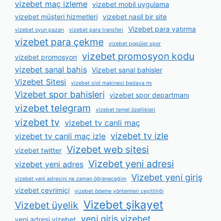
vizebet maç izleme
vizebet mobil uygulama
vizebet müşteri hizmetleri
vizebet nasil bir site
Vizebet para yatırma
vizebet oyun pazarı
vizebet para transferi
vizebet para çekme
vizebet popüler spor
vizebet promosyon kodu
vizebet promosyon
vizebet sanal bahis
Vizebet sanal bahisler
Vizebet Sitesi
vizebet slot makinesi bedava mı
Vizebet spor bahisleri
vizebet spor departmanı
vizebet telegram
vizebet temel özellikleri
vizebet tv
vizebet tv canli maç
vizebet tv izle
vizebet tv canli maç izle
Vizebet web sitesi
vizebet twitter
Vizebet yeni adresi
vizebet yeni adres
Vizebet yeni giriş
vizebet yeni adresini ne zaman öğreneceğim
vizebet çevrimiçi
vizebet ödeme yöntemleri çeşitliliği
Vizebet şikayet
Vizebet üyelik
yeni giris vizebet
yeni adresi vizebet