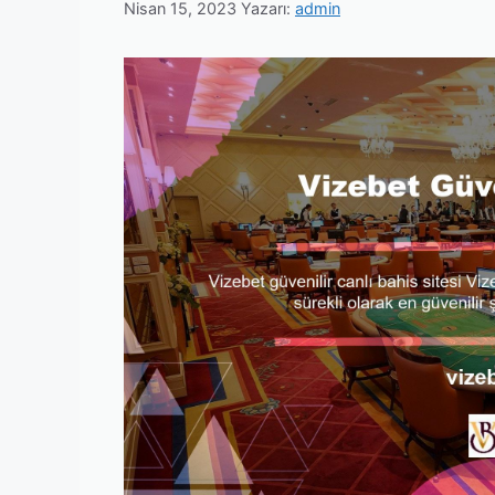
Nisan 15, 2023
Yazarı:
admin