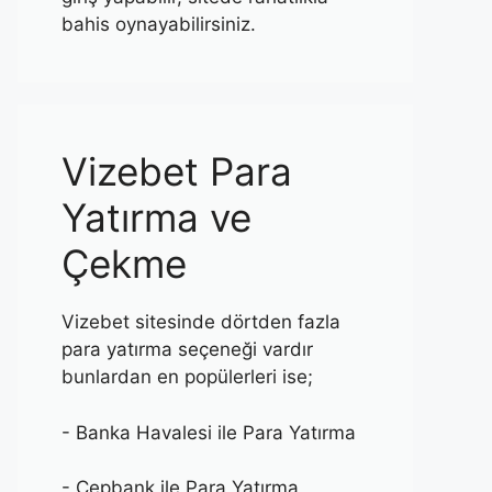
bahis oynayabilirsiniz.
Vizebet Para
Yatırma ve
Çekme
Vizebet sitesinde dörtden fazla
para yatırma seçeneği vardır
bunlardan en popülerleri ise;
- Banka Havalesi ile Para Yatırma
- Cepbank ile Para Yatırma