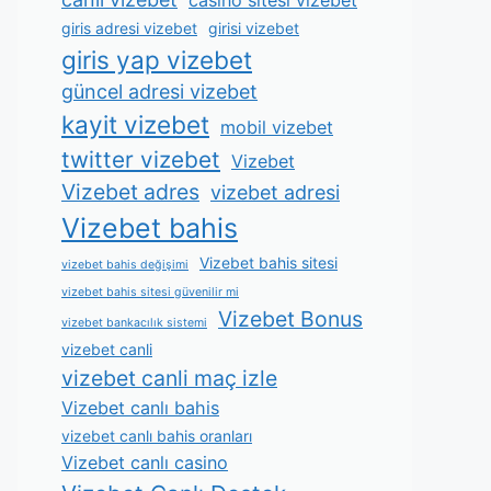
giris adresi vizebet
girisi vizebet
giris yap vizebet
güncel adresi vizebet
kayit vizebet
mobil vizebet
twitter vizebet
Vizebet
Vizebet adres
vizebet adresi
Vizebet bahis
Vizebet bahis sitesi
vizebet bahis değişimi
vizebet bahis sitesi güvenilir mi
Vizebet Bonus
vizebet bankacılık sistemi
vizebet canli
vizebet canli maç izle
Vizebet canlı bahis
vizebet canlı bahis oranları
Vizebet canlı casino