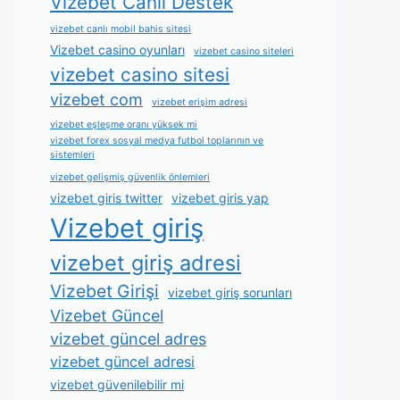
Vizebet Canlı Destek
vizebet canlı mobil bahis sitesi
Vizebet casino oyunları
vizebet casino siteleri
vizebet casino sitesi
vizebet com
vizebet erişim adresi
vizebet eşleşme oranı yüksek mi
vizebet forex sosyal medya futbol toplarının ve
sistemleri
vizebet gelişmiş güvenlik önlemleri
vizebet giris twitter
vizebet giris yap
Vizebet giriş
vizebet giriş adresi
Vizebet Girişi
vizebet giriş sorunları
Vizebet Güncel
vizebet güncel adres
vizebet güncel adresi
vizebet güvenilebilir mi