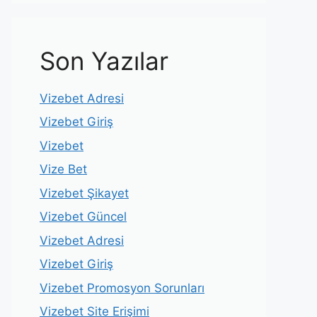
Son Yazılar
Vizebet Adresi
Vizebet Giriş
Vizebet
Vize Bet
Vizebet Şikayet
Vizebet Güncel
Vizebet Adresi
Vizebet Giriş
Vizebet Promosyon Sorunları
Vizebet Site Erişimi