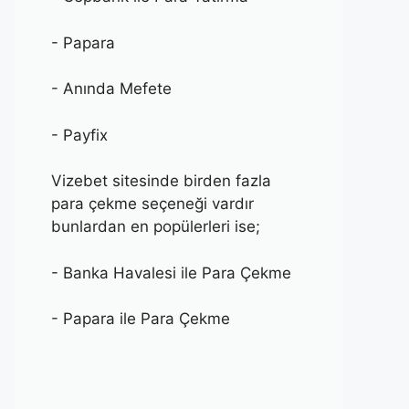
- Papara
- Anında Mefete
- Payfix
Vizebet sitesinde birden fazla
para çekme seçeneği vardır
bunlardan en popülerleri ise;
- Banka Havalesi ile Para Çekme
- Papara ile Para Çekme