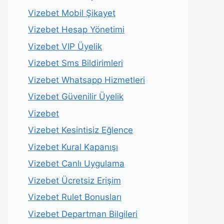
Vizebet Mobil Şikayet
Vizebet Hesap Yönetimi
Vizebet VIP Üyelik
Vizebet Sms Bildirimleri
Vizebet Whatsapp Hizmetleri
Vizebet Güvenilir Üyelik
Vizebet
Vizebet Kesintisiz Eğlence
Vizebet Kural Kapanışı
Vizebet Canlı Uygulama
Vizebet Ücretsiz Erişim
Vizebet Rulet Bonusları
Vizebet Departman Bilgileri