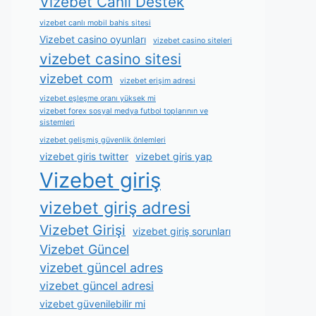
Vizebet Canlı Destek
vizebet canlı mobil bahis sitesi
Vizebet casino oyunları
vizebet casino siteleri
vizebet casino sitesi
vizebet com
vizebet erişim adresi
vizebet eşleşme oranı yüksek mi
vizebet forex sosyal medya futbol toplarının ve
sistemleri
vizebet gelişmiş güvenlik önlemleri
vizebet giris twitter
vizebet giris yap
Vizebet giriş
vizebet giriş adresi
Vizebet Girişi
vizebet giriş sorunları
Vizebet Güncel
vizebet güncel adres
vizebet güncel adresi
vizebet güvenilebilir mi