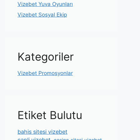
Vizebet Yuva Oyunları
Vizebet Sosyal Ekip
Kategoriler
Vizebet Promosyonlar
Etiket Bulutu
bahis sitesi vizebet
canli vizebet
casino sitesi vizebet