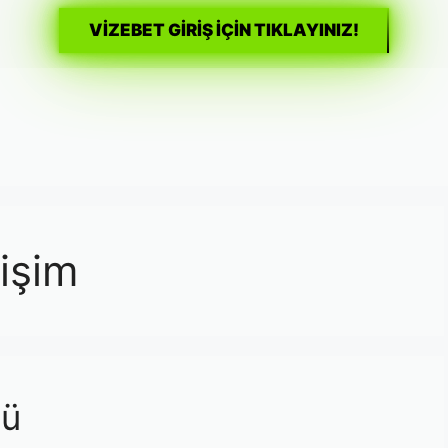
VİZEBET GİRİŞ İÇİN TIKLAYINIZ!
rişim
mü