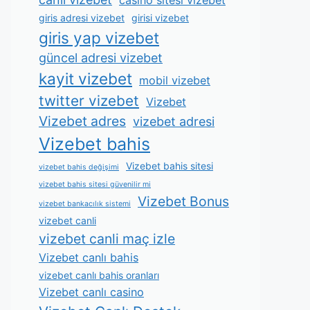
giris adresi vizebet
girisi vizebet
giris yap vizebet
güncel adresi vizebet
kayit vizebet
mobil vizebet
twitter vizebet
Vizebet
Vizebet adres
vizebet adresi
Vizebet bahis
Vizebet bahis sitesi
vizebet bahis değişimi
vizebet bahis sitesi güvenilir mi
Vizebet Bonus
vizebet bankacılık sistemi
vizebet canli
vizebet canli maç izle
Vizebet canlı bahis
vizebet canlı bahis oranları
Vizebet canlı casino