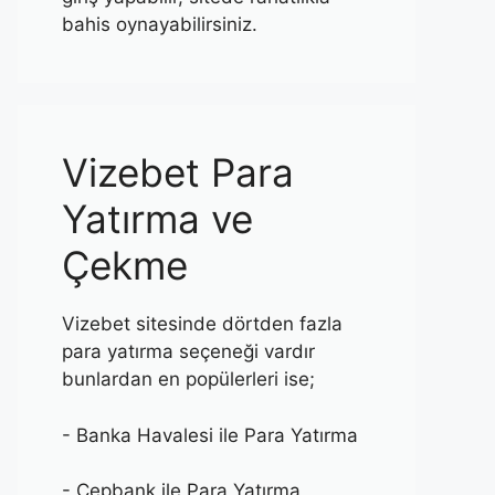
bahis oynayabilirsiniz.
Vizebet Para
Yatırma ve
Çekme
Vizebet sitesinde dörtden fazla
para yatırma seçeneği vardır
bunlardan en popülerleri ise;
- Banka Havalesi ile Para Yatırma
- Cepbank ile Para Yatırma