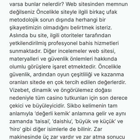
varsa bunlar nelerdir? Web sitesinden memnun
değilseniz Öncelikle siteyle ilgili birkaç ufak
metodolojik sorun dışında herhangi bir
şikayetimizin olmadığını belirtmek isteriz.
Aslında bu site, ilgili otoriteler tarafından
yetkilendirilmiş profesyonel bahis hizmetleri
sunmaktadır. Diğer incelemeler web sitesi,
materyalleri ve güvenlik önlemleri hakkında
olumlu görüşlere işaret etmektedir. Öncelikle
güvenlik, ardından oyun çeşitliliği ve kazanma
oranları sitede en çok tercih edilen değerlerdir.
Vizebet, dinamik ve öngörülemez doğası
nedeniyle tüm casino tutkunları için son derece
çekici ve büyüleyicidir. Sikbo kelimenin tam
anlamıyla ‘değerli kemik’ anlamına gelir ve aynı
zamanda ‘taisai’, ‘daishiu’, ‘büyük ve küçük’ ve
‘hiro’ gibi diğer isimlerle de bilinir. Zar
makinesinde üç zar vardır ve zar atma sonucu