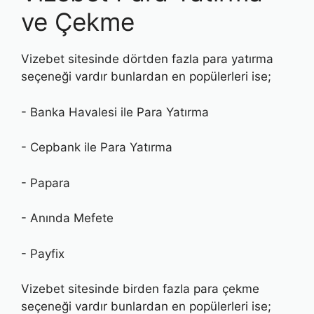
ve Çekme
Vizebet sitesinde dörtden fazla para yatırma
seçeneği vardır bunlardan en popülerleri ise;
- Banka Havalesi ile Para Yatırma
- Cepbank ile Para Yatırma
- Papara
- Anında Mefete
- Payfix
Vizebet sitesinde birden fazla para çekme
seçeneği vardır bunlardan en popülerleri ise;