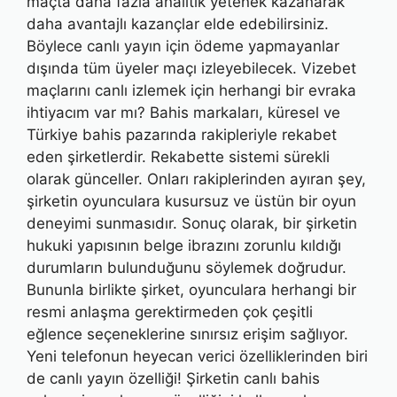
maçta daha fazla analitik yetenek kazanarak
daha avantajlı kazançlar elde edebilirsiniz.
Böylece canlı yayın için ödeme yapmayanlar
dışında tüm üyeler maçı izleyebilecek. Vizebet
maçlarını canlı izlemek için herhangi bir evraka
ihtiyacım var mı? Bahis markaları, küresel ve
Türkiye bahis pazarında rakipleriyle rekabet
eden şirketlerdir. Rekabette sistemi sürekli
olarak günceller. Onları rakiplerinden ayıran şey,
şirketin oyunculara kusursuz ve üstün bir oyun
deneyimi sunmasıdır. Sonuç olarak, bir şirketin
hukuki yapısının belge ibrazını zorunlu kıldığı
durumların bulunduğunu söylemek doğrudur.
Bununla birlikte şirket, oyunculara herhangi bir
resmi anlaşma gerektirmeden çok çeşitli
eğlence seçeneklerine sınırsız erişim sağlıyor.
Yeni telefonun heyecan verici özelliklerinden biri
de canlı yayın özelliği! Şirketin canlı bahis