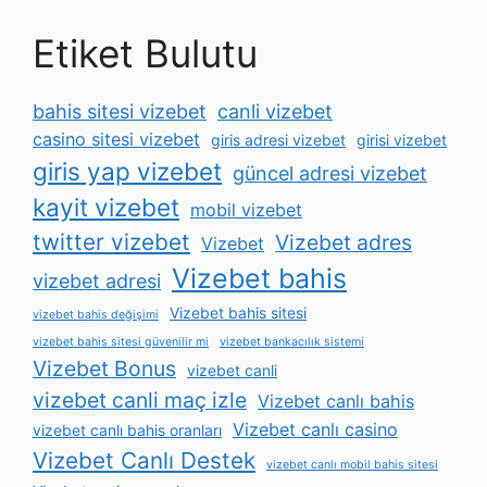
Etiket Bulutu
bahis sitesi vizebet
canli vizebet
casino sitesi vizebet
giris adresi vizebet
girisi vizebet
giris yap vizebet
güncel adresi vizebet
kayit vizebet
mobil vizebet
twitter vizebet
Vizebet adres
Vizebet
Vizebet bahis
vizebet adresi
Vizebet bahis sitesi
vizebet bahis değişimi
vizebet bahis sitesi güvenilir mi
vizebet bankacılık sistemi
Vizebet Bonus
vizebet canli
vizebet canli maç izle
Vizebet canlı bahis
Vizebet canlı casino
vizebet canlı bahis oranları
Vizebet Canlı Destek
vizebet canlı mobil bahis sitesi