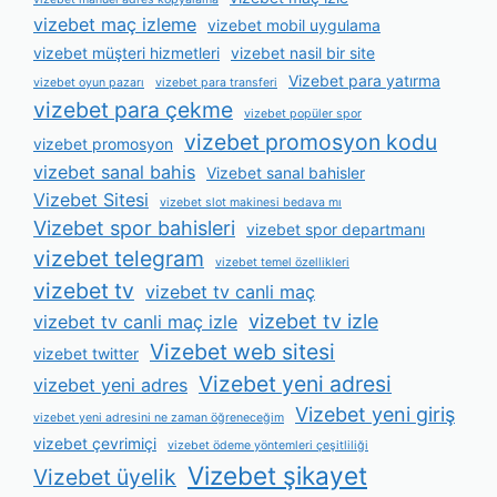
vizebet maç izleme
vizebet mobil uygulama
vizebet müşteri hizmetleri
vizebet nasil bir site
Vizebet para yatırma
vizebet oyun pazarı
vizebet para transferi
vizebet para çekme
vizebet popüler spor
vizebet promosyon kodu
vizebet promosyon
vizebet sanal bahis
Vizebet sanal bahisler
Vizebet Sitesi
vizebet slot makinesi bedava mı
Vizebet spor bahisleri
vizebet spor departmanı
vizebet telegram
vizebet temel özellikleri
vizebet tv
vizebet tv canli maç
vizebet tv izle
vizebet tv canli maç izle
Vizebet web sitesi
vizebet twitter
Vizebet yeni adresi
vizebet yeni adres
Vizebet yeni giriş
vizebet yeni adresini ne zaman öğreneceğim
vizebet çevrimiçi
vizebet ödeme yöntemleri çeşitliliği
Vizebet şikayet
Vizebet üyelik