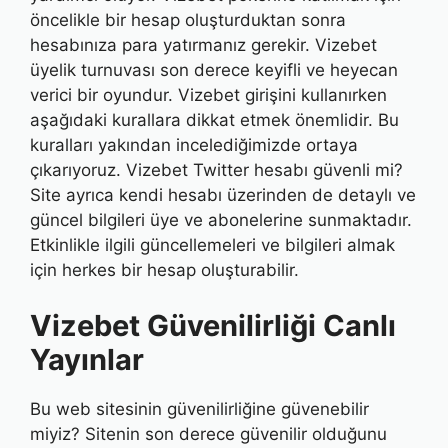
öncelikle bir hesap oluşturduktan sonra
hesabınıza para yatırmanız gerekir. Vizebet
üyelik turnuvası son derece keyifli ve heyecan
verici bir oyundur. Vizebet girişini kullanırken
aşağıdaki kurallara dikkat etmek önemlidir. Bu
kuralları yakından incelediğimizde ortaya
çıkarıyoruz. Vizebet Twitter hesabı güvenli mi?
Site ayrıca kendi hesabı üzerinden de detaylı ve
güncel bilgileri üye ve abonelerine sunmaktadır.
Etkinlikle ilgili güncellemeleri ve bilgileri almak
için herkes bir hesap oluşturabilir.
Vizebet Güvenilirliği Canlı
Yayınlar
Bu web sitesinin güvenilirliğine güvenebilir
miyiz? Sitenin son derece güvenilir olduğunu