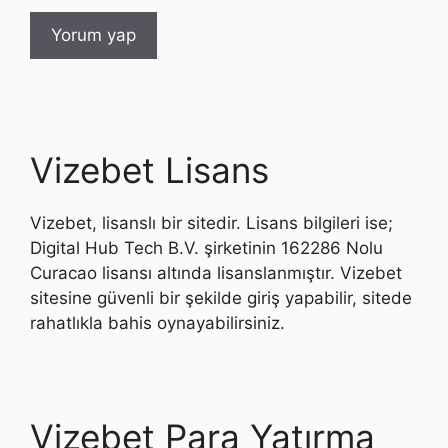
Vizebet Lisans
Vizebet, lisanslı bir sitedir. Lisans bilgileri ise;
Digital Hub Tech B.V. şirketinin 162286 Nolu
Curacao lisansı altında lisanslanmıştır. Vizebet
sitesine güvenli bir şekilde giriş yapabilir, sitede
rahatlıkla bahis oynayabilirsiniz.
Vizebet Para Yatırma