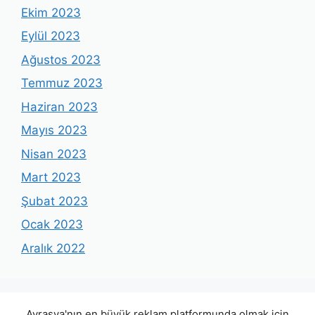
Ekim 2023
Eylül 2023
Ağustos 2023
Temmuz 2023
Haziran 2023
Mayıs 2023
Nisan 2023
Mart 2023
Şubat 2023
Ocak 2023
Aralık 2022
Avrasya'nın en büyük reklam platformunda olmak için