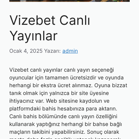
Vizebet Canlı
Yayınlar
Ocak 4, 2025
Yazarı:
admin
Vizebet canlı yayınlar canlı yayın seçeneği
oyuncular için tamamen ücretsizdir ve oyunda
herhangi bir ekstra ücret alınmaz. Oyuna bizzat
tanık olmak için yalnızca bir site üyesine
ihtiyacınız var. Web sitesine kaydolun ve
platformdaki bahis hesabınıza para aktarın.
Canlı bahis bölümünde canlı yayın özelliğini
kullanarak yaptığınız herhangi bir bahse bağlı
maçların takibini yapabilirsiniz. Sonuç olarak