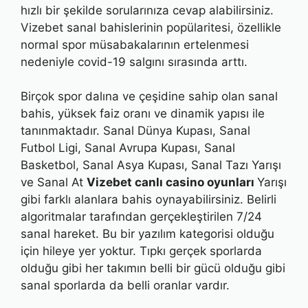
hızlı bir şekilde sorularınıza cevap alabilirsiniz.
Vizebet sanal bahislerinin popülaritesi, özellikle
normal spor müsabakalarının ertelenmesi
nedeniyle covid-19 salgını sırasında arttı.
Birçok spor dalına ve çeşidine sahip olan sanal
bahis, yüksek faiz oranı ve dinamik yapısı ile
tanınmaktadır. Sanal Dünya Kupası, Sanal
Futbol Ligi, Sanal Avrupa Kupası, Sanal
Basketbol, ​​Sanal Asya Kupası, Sanal Tazı Yarışı
ve Sanal At
Vizebet canlı casino oyunları
Yarışı
gibi farklı alanlara bahis oynayabilirsiniz. Belirli
algoritmalar tarafından gerçekleştirilen 7/24
sanal hareket. Bu bir yazılım kategorisi olduğu
için hileye yer yoktur. Tıpkı gerçek sporlarda
olduğu gibi her takımın belli bir gücü olduğu gibi
sanal sporlarda da belli oranlar vardır.