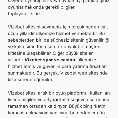
sayede oynadığınız veya oynamayı planladığınız
oyunlar hakkında gerekli bilgileri
toplayabilirsiniz.
Vizebet sitesini sevmeniz için birçok neden var,
uzun yıllardır ülkemize hizmet vermektedir. Bu
sebeplerden biri de şüphesiz sitenin güvenilirliği
ve kalitesidir. Kısa sürede büyük bir müşteri
kitlesine ulaşabilirler. Diğer büyük siteler
yıllardır
Vizebet spor ve casino
ülkemize
hizmet etmiş ve güvenilir para yatırma fırsatları
sunmaktadır. Bu gerçek, Vizebet web sitesinde
kısa sürede öğrenildi.
Vizebet sitesi artık bir oyun platformu, kullanılan
lisans bilgileri ve altyapı kalitesi güven sorununu
tamamen ortadan kaldırıyor. Büyük bir şirketin
kurucusu olmasının yanı sıra, bu nedenler gün