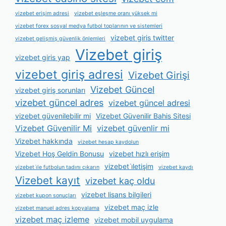
vizebet erişim adresi
vizebet eşleşme oranı yüksek mi
vizebet forex sosyal medya futbol toplarının ve sistemleri
vizebet giris twitter
vizebet gelişmiş güvenlik önlemleri
Vizebet giriş
vizebet giris yap
vizebet giriş adresi
Vizebet Girişi
Vizebet Güncel
vizebet giriş sorunları
vizebet güncel adres
vizebet güncel adresi
vizebet güvenilebilir mi
Vizebet Güvenilir Bahis Sitesi
Vizebet Güvenilir Mi
vizebet güvenlir mi
Vizebet hakkında
vizebet hesap kaydolun
Vizebet Hoş Geldin Bonusu
vizebet hızlı erişim
vizebet i̇letişim
vizebet i̇le futbolun tadını çıkarın
vizebet kaydı
Vizebet kayıt
vizebet kaç oldu
vizebet lisans bilgileri
vizebet kupon sonuçları
vizebet maç izle
vizebet manuel adres kopyalama
vizebet maç izleme
vizebet mobil uygulama