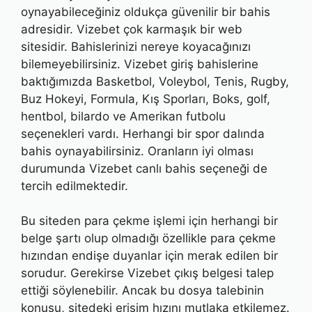
oynayabileceğiniz oldukça güvenilir bir bahis
adresidir. Vizebet çok karmaşık bir web
sitesidir. Bahislerinizi nereye koyacağınızı
bilemeyebilirsiniz. Vizebet giriş bahislerine
baktığımızda Basketbol, ​​Voleybol, Tenis, Rugby,
Buz Hokeyi, Formula, Kış Sporları, Boks, golf,
hentbol, ​​bilardo ve Amerikan futbolu
seçenekleri vardı. Herhangi bir spor dalında
bahis oynayabilirsiniz. Oranların iyi olması
durumunda Vizebet canlı bahis seçeneği de
tercih edilmektedir.
Bu siteden para çekme işlemi için herhangi bir
belge şartı olup olmadığı özellikle para çekme
hızından endişe duyanlar için merak edilen bir
sorudur. Gerekirse Vizebet çıkış belgesi talep
ettiği söylenebilir. Ancak bu dosya talebinin
konusu, sitedeki erişim hızını mutlaka etkilemez.