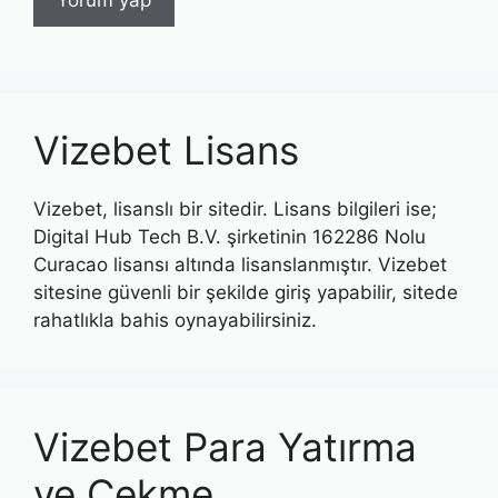
Vizebet Lisans
Vizebet, lisanslı bir sitedir. Lisans bilgileri ise;
Digital Hub Tech B.V. şirketinin 162286 Nolu
Curacao lisansı altında lisanslanmıştır. Vizebet
sitesine güvenli bir şekilde giriş yapabilir, sitede
rahatlıkla bahis oynayabilirsiniz.
Vizebet Para Yatırma
ve Çekme