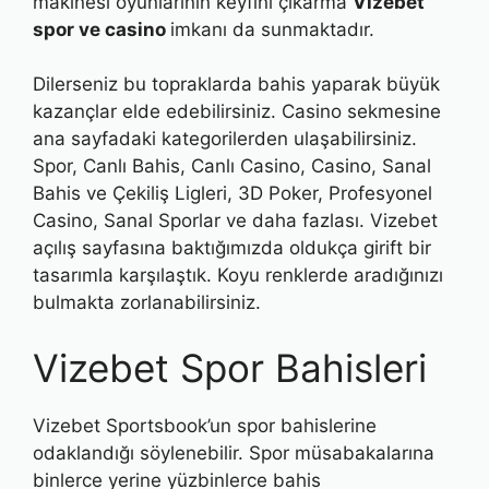
makinesi oyunlarının keyfini çıkarma
Vizebet
spor ve casino
imkanı da sunmaktadır.
Dilerseniz bu topraklarda bahis yaparak büyük
kazançlar elde edebilirsiniz. Casino sekmesine
ana sayfadaki kategorilerden ulaşabilirsiniz.
Spor, Canlı Bahis, Canlı Casino, Casino, Sanal
Bahis ve Çekiliş Ligleri, 3D Poker, Profesyonel
Casino, Sanal Sporlar ve daha fazlası. Vizebet
açılış sayfasına baktığımızda oldukça girift bir
tasarımla karşılaştık. Koyu renklerde aradığınızı
bulmakta zorlanabilirsiniz.
Vizebet Spor Bahisleri
Vizebet Sportsbook’un spor bahislerine
odaklandığı söylenebilir. Spor müsabakalarına
binlerce yerine yüzbinlerce bahis