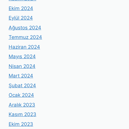
Ekim 2024
Eylül 2024
Ağustos 2024
Temmuz 2024
Haziran 2024
Mayıs 2024
Nisan 2024
Mart 2024
Şubat 2024
Ocak 2024
Aralık 2023
Kasım 2023
Ekim 2023