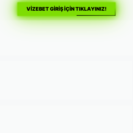
VİZEBET GİRİŞ İÇİN TIKLAYINIZ!