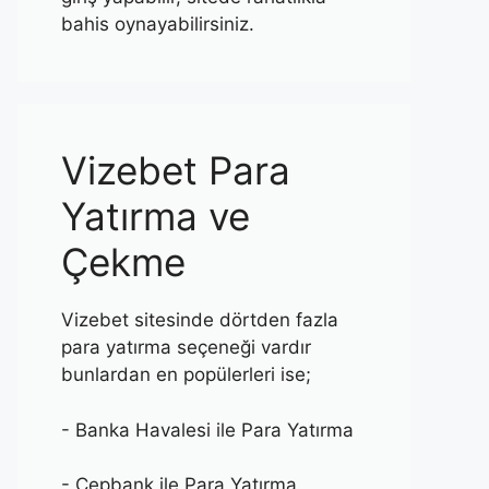
bahis oynayabilirsiniz.
Vizebet Para
Yatırma ve
Çekme
Vizebet sitesinde dörtden fazla
para yatırma seçeneği vardır
bunlardan en popülerleri ise;
- Banka Havalesi ile Para Yatırma
- Cepbank ile Para Yatırma