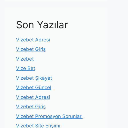
Son Yazılar
Vizebet Adresi
Vizebet Giriş
Vizebet
Vize Bet
Vizebet Şikayet
Vizebet Güncel
Vizebet Adresi
Vizebet Giriş
Vizebet Promosyon Sorunları
Vizebet Site Erişimi