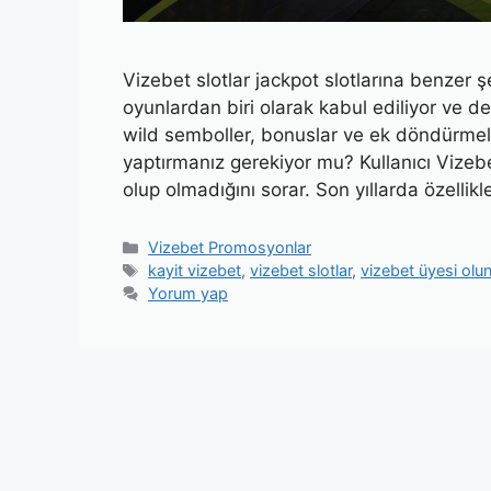
Vizebet slotlar jackpot slotlarına benzer ş
oyunlardan biri olarak kabul ediliyor ve d
wild semboller, bonuslar ve ek döndürmele
yaptırmanız gerekiyor mu? Kullanıcı Vizebe
olup olmadığını sorar. Son yıllarda özellik
Kategoriler
Vizebet Promosyonlar
Etiketler
kayit vizebet
,
vizebet slotlar
,
vizebet üyesi olun
Yorum yap