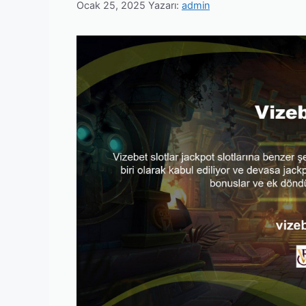
Ocak 25, 2025
Yazarı:
admin