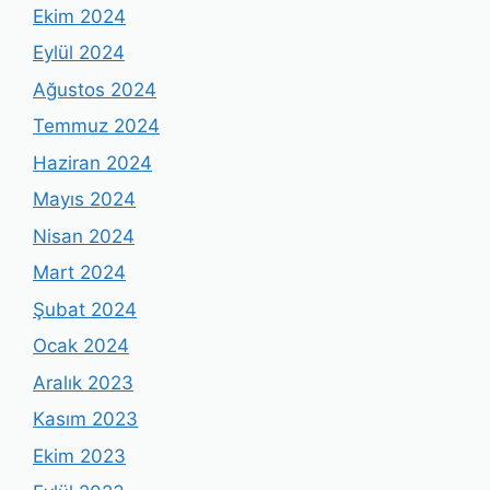
Ekim 2024
Eylül 2024
Ağustos 2024
Temmuz 2024
Haziran 2024
Mayıs 2024
Nisan 2024
Mart 2024
Şubat 2024
Ocak 2024
Aralık 2023
Kasım 2023
Ekim 2023