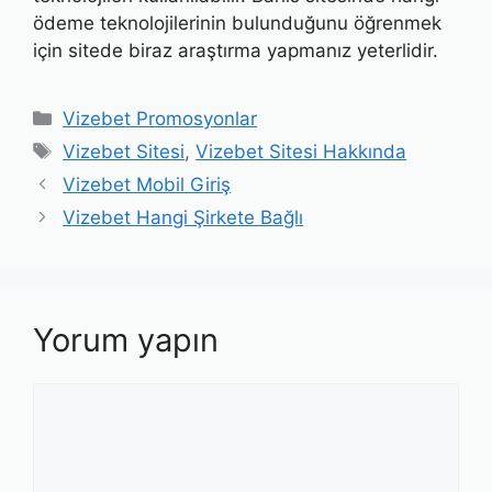
ödeme teknolojilerinin bulunduğunu öğrenmek
için sitede biraz araştırma yapmanız yeterlidir.
Kategoriler
Vizebet Promosyonlar
Etiketler
Vizebet Sitesi
,
Vizebet Sitesi Hakkında
Vizebet Mobil Giriş
Vizebet Hangi Şirkete Bağlı
Yorum yapın
Yorum