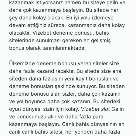
kazanmak istiyorsanız hemen bu siteye gelin ve
daha çok kazanmaya başlayın. Bu sitede her
şey daha kolay olacak. En iyi yolu izlemeye
devam ettiğiniz sürece, kazanmanız daha kolay
olacaktır. Vizebet deneme bonusu, bahis
sitelerinde sunulması gereken en gelişmiş
bonus olarak tanımlanmaktadır.
Ülkemizde deneme bonusu veren siteler size
daha fazla kazandıracaktır. Bu sitede size ana
siteden daha fazlasını yeni kayıt bonusları ve
deneme bonusları şeklinde sunuyor. Bu siteden
deneme bonusu alan sizler, daha çok kazanın
ve yol boyunca daha çok kazanın. Bu sitedeki
oyun dünyası sizin için kolay.
Vizebet slot
Gelin
ve bonusunuzu alın ve daha fazla para
kazanmaya başlayın. Canlı bahis dünyasının en
canlı canlı bahis sitesi, her yönden daha fazla