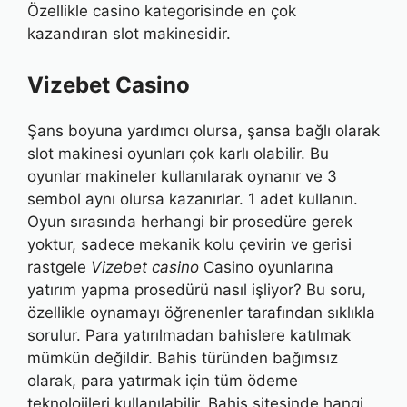
Özellikle casino kategorisinde en çok
kazandıran slot makinesidir.
Vizebet Casino
Şans boyuna yardımcı olursa, şansa bağlı olarak
slot makinesi oyunları çok karlı olabilir. Bu
oyunlar makineler kullanılarak oynanır ve 3
sembol aynı olursa kazanırlar. 1 adet kullanın.
Oyun sırasında herhangi bir prosedüre gerek
yoktur, sadece mekanik kolu çevirin ve gerisi
rastgele
Vizebet casino
Casino oyunlarına
yatırım yapma prosedürü nasıl işliyor? Bu soru,
özellikle oynamayı öğrenenler tarafından sıklıkla
sorulur. Para yatırılmadan bahislere katılmak
mümkün değildir. Bahis türünden bağımsız
olarak, para yatırmak için tüm ödeme
teknolojileri kullanılabilir. Bahis sitesinde hangi