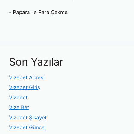
- Papara ile Para Çekme
Son Yazılar
Vizebet Adresi
Vizebet Giriş
Vizebet
Vize Bet
Vizebet Şikayet
Vizebet Güncel