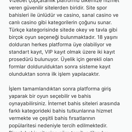
Vizebet çöpçatanlık platformu ülkemize hizmet
veren güvenilir sitelerden biridir. Site spor
bahisleri ile ünlüdür ve casino, sanal casino ve
canlı casino gibi kategorilerin çoğunu sunar.
Türkçe kategorisinde sitede okey ve tavla gibi
birçok oyun seçeneği bulunmaktadır. 18 yaşını
dolduran herkes platforma üye olabiliyor ve
standart kayıt, VIP kayıt olmak üzere iki kayıt
prosedürü bulunuyor. Üyelik için gerekli olan
formlar doldurulduktan sonra sisteme kayıt
olunduktan sonra ilk işlem yapılacaktır.
İşlem tamamlandıktan sonra platforma giriş
yaparak bir oyun seçebilir ve bahis
oynayabilirsiniz. İnternet bahis siteleri arasında
farklı kategorideki bahis tutkunlarına hizmet
vermekte ve çeşitli bahis fırsatlarının
popülaritesi nedeniyle tercih edilmektedir.