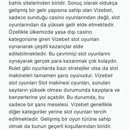
bahis sitelerinden biridir. Sonuç olarak oldukça
gelişmiş bir gelir yapısına sahip olan Vizebet,
sadece sunduğu casino oyunlarından değil, slot
oyunlarından da yüksek gelir elde etmektedir.
Özellikle ülkemizde yasa dışı casino
kategorisine giren Vizebet slot oyunları
oynanarak çeşitli kazançlar elde
edilebilmektedir. Bu çevrimiçi slot oyunlarını
oynayarak gerçek para kazanmak çok kolaydır.
Rulet gibi oyunlarda bazı stratejiler olsa da slot
makineleri tamamen şans oyunudur.
Vizebet
slot oyunları
Slot makinesi oyunları, sunulan
sayıların yüksek olması durumunda kayıplara ve
benzerlerine yol açabilir. Bu durumda, bu
sadece bir şans meselesi. Vizebet genellikle
diğer kategoriler yerine slot oyunları tercih
edilmektedir. Gelişmiş bir oyun türüne sahip
olmak da bunun geçerli koşullarından biridir.