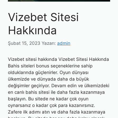
Vizebet Sitesi
Hakkında
Şubat 15, 2023
Yazarı:
admin
Vizebet sitesi hakkında Vizebet Sitesi Hakkında
Bahis siteleri bonus seçeneklerine sahip
olduklarında güçlenirler. Oyun dünyası
ülkemizde ve dünyada daha da büyük
değişimler geçiriyor. Devam edin ve ülkemizdeki
en canlı bahis sitesi ile daha fazla kazanmaya
başlayın. Bu sitede ne kadar çok oyun
oynarsanız o kadar çok para kazanırsınız.
Zafere ilk adımı atın ve daha fazla kazanmaya