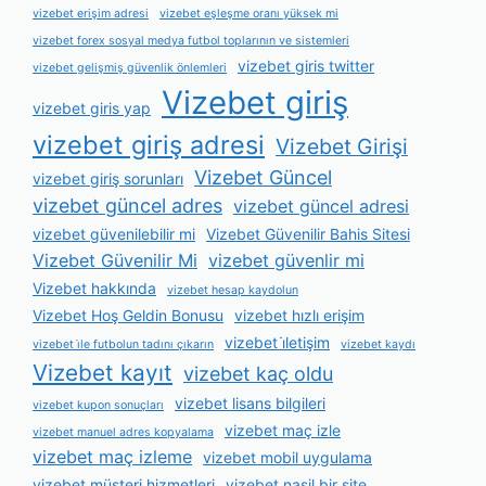
vizebet erişim adresi
vizebet eşleşme oranı yüksek mi
vizebet forex sosyal medya futbol toplarının ve sistemleri
vizebet giris twitter
vizebet gelişmiş güvenlik önlemleri
Vizebet giriş
vizebet giris yap
vizebet giriş adresi
Vizebet Girişi
Vizebet Güncel
vizebet giriş sorunları
vizebet güncel adres
vizebet güncel adresi
vizebet güvenilebilir mi
Vizebet Güvenilir Bahis Sitesi
Vizebet Güvenilir Mi
vizebet güvenlir mi
Vizebet hakkında
vizebet hesap kaydolun
Vizebet Hoş Geldin Bonusu
vizebet hızlı erişim
vizebet i̇letişim
vizebet i̇le futbolun tadını çıkarın
vizebet kaydı
Vizebet kayıt
vizebet kaç oldu
vizebet lisans bilgileri
vizebet kupon sonuçları
vizebet maç izle
vizebet manuel adres kopyalama
vizebet maç izleme
vizebet mobil uygulama
vizebet müşteri hizmetleri
vizebet nasil bir site