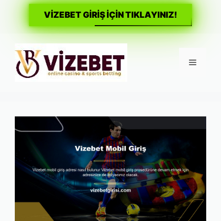
VİZEBET GİRİŞ İÇİN TIKLAYINIZ!
İçeriğe
atla
Menü