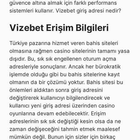
güvence altına almak için farklı performans
sistemleri kullanır. Vizebet giriş adresi nedir?
Vizebet Erişim Bilgileri
Türkiye pazarına hizmet veren bahis siteleri
olmasına rağmen casino sitelerinin tamamı yasa
dışıdır. Bu, sık sık engellenen oturum açma
adresleriyle sonuçlanır. Ancak her bürokratik
işlemde olduğu gibi bu bahis sitelerine kayıt
olmanın da bir çözümü yoktur. Bahis sitesi bu
önlemleri aldıktan sonra giriş adresini
değiştirerek kullanıcıyı bilgilendirecek ve
kullanıcı yeni giriş adresi üzerinden casino
oyunlarına devam edebilecektir. Erişim
adreslerinin sık sık değiştiği kesin olsa da ne
zaman değişeceğini tahmin etmek maalesef
mümkün değil. Bunun için sizler için birkaç