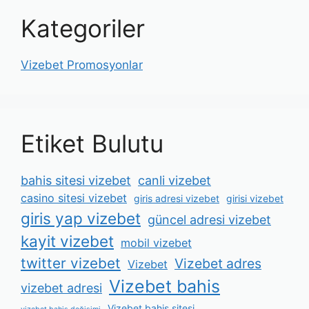
Kategoriler
Vizebet Promosyonlar
Etiket Bulutu
bahis sitesi vizebet
canli vizebet
casino sitesi vizebet
giris adresi vizebet
girisi vizebet
giris yap vizebet
güncel adresi vizebet
kayit vizebet
mobil vizebet
twitter vizebet
Vizebet adres
Vizebet
Vizebet bahis
vizebet adresi
Vizebet bahis sitesi