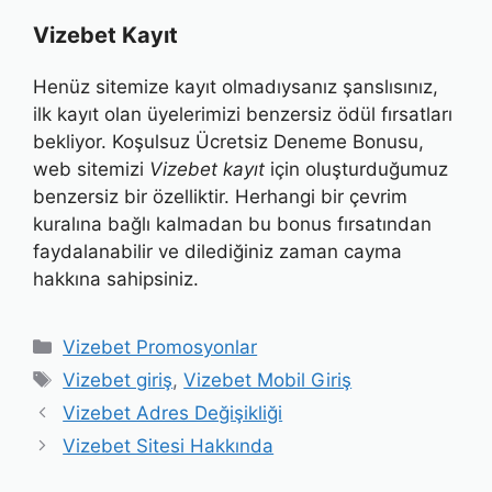
Vizebet Kayıt
Henüz sitemize kayıt olmadıysanız şanslısınız,
ilk kayıt olan üyelerimizi benzersiz ödül fırsatları
bekliyor. Koşulsuz Ücretsiz Deneme Bonusu,
web sitemizi
Vizebet kayıt
için oluşturduğumuz
benzersiz bir özelliktir. Herhangi bir çevrim
kuralına bağlı kalmadan bu bonus fırsatından
faydalanabilir ve dilediğiniz zaman cayma
hakkına sahipsiniz.
Kategoriler
Vizebet Promosyonlar
Etiketler
Vizebet giriş
,
Vizebet Mobil Giriş
Vizebet Adres Değişikliği
Vizebet Sitesi Hakkında