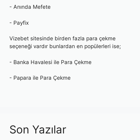
- Anında Mefete
- Payfix
Vizebet sitesinde birden fazla para çekme
seçeneği vardır bunlardan en popülerleri ise;
- Banka Havalesi ile Para Çekme
- Papara ile Para Çekme
Son Yazılar