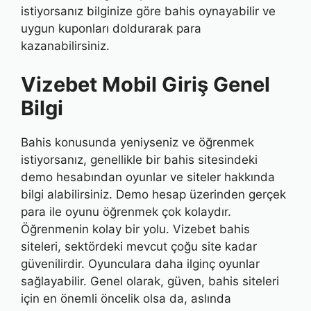
istiyorsanız bilginize göre bahis oynayabilir ve
uygun kuponları doldurarak para
kazanabilirsiniz.
Vizebet Mobil Giriş Genel
Bilgi
Bahis konusunda yeniyseniz ve öğrenmek
istiyorsanız, genellikle bir bahis sitesindeki
demo hesabından oyunlar ve siteler hakkında
bilgi alabilirsiniz. Demo hesap üzerinden gerçek
para ile oyunu öğrenmek çok kolaydır.
Öğrenmenin kolay bir yolu. Vizebet bahis
siteleri, sektördeki mevcut çoğu site kadar
güvenilirdir. Oyunculara daha ilginç oyunlar
sağlayabilir. Genel olarak, güven, bahis siteleri
için en önemli öncelik olsa da, aslında