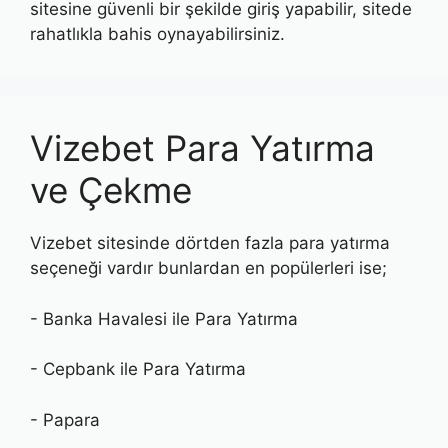
sitesine güvenli bir şekilde giriş yapabilir, sitede
rahatlıkla bahis oynayabilirsiniz.
Vizebet Para Yatırma
ve Çekme
Vizebet sitesinde dörtden fazla para yatırma
seçeneği vardır bunlardan en popülerleri ise;
- Banka Havalesi ile Para Yatırma
- Cepbank ile Para Yatırma
- Papara