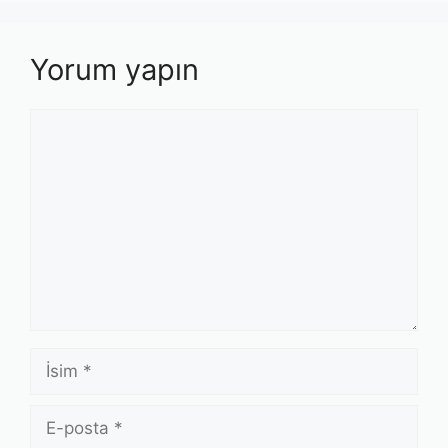
Yorum yapın
Yorum
İsim
E-
posta