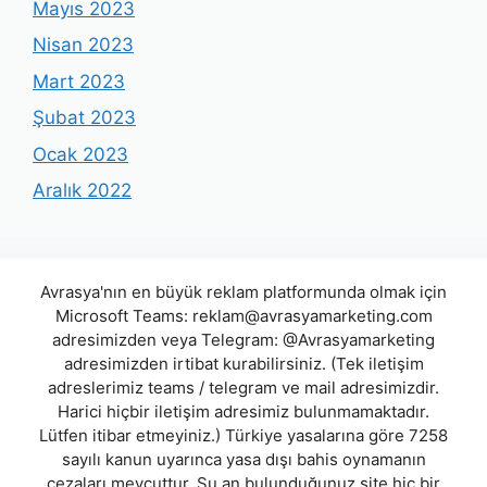
Mayıs 2023
Nisan 2023
Mart 2023
Şubat 2023
Ocak 2023
Aralık 2022
Avrasya'nın en büyük reklam platformunda olmak için
Microsoft Teams:
reklam@avrasyamarketing.com
adresimizden veya Telegram: @Avrasyamarketing
adresimizden irtibat kurabilirsiniz. (Tek iletişim
adreslerimiz teams / telegram ve mail adresimizdir.
Harici hiçbir iletişim adresimiz bulunmamaktadır.
Lütfen itibar etmeyiniz.) Türkiye yasalarına göre 7258
sayılı kanun uyarınca yasa dışı bahis oynamanın
cezaları mevcuttur. Şu an bulunduğunuz site hiç bir