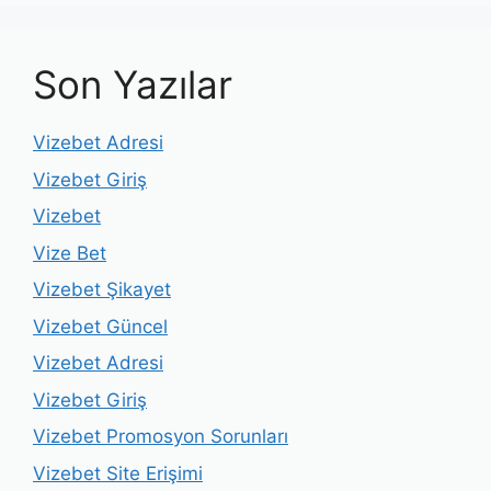
Son Yazılar
Vizebet Adresi
Vizebet Giriş
Vizebet
Vize Bet
Vizebet Şikayet
Vizebet Güncel
Vizebet Adresi
Vizebet Giriş
Vizebet Promosyon Sorunları
Vizebet Site Erişimi