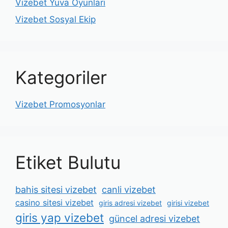
Vizebet Yuva Oyunları
Vizebet Sosyal Ekip
Kategoriler
Vizebet Promosyonlar
Etiket Bulutu
bahis sitesi vizebet
canli vizebet
casino sitesi vizebet
giris adresi vizebet
girisi vizebet
giris yap vizebet
güncel adresi vizebet