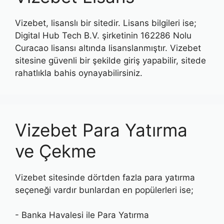
Vizebet, lisanslı bir sitedir. Lisans bilgileri ise;
Digital Hub Tech B.V. şirketinin 162286 Nolu
Curacao lisansı altında lisanslanmıştır. Vizebet
sitesine güvenli bir şekilde giriş yapabilir, sitede
rahatlıkla bahis oynayabilirsiniz.
Vizebet Para Yatırma
ve Çekme
Vizebet sitesinde dörtden fazla para yatırma
seçeneği vardır bunlardan en popülerleri ise;
- Banka Havalesi ile Para Yatırma