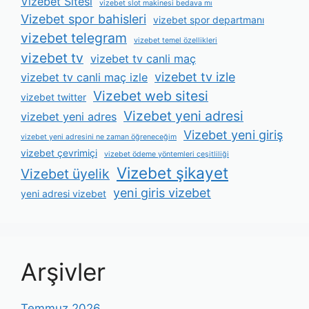
Vizebet Sitesi
vizebet slot makinesi bedava mı
Vizebet spor bahisleri
vizebet spor departmanı
vizebet telegram
vizebet temel özellikleri
vizebet tv
vizebet tv canli maç
vizebet tv izle
vizebet tv canli maç izle
Vizebet web sitesi
vizebet twitter
Vizebet yeni adresi
vizebet yeni adres
Vizebet yeni giriş
vizebet yeni adresini ne zaman öğreneceğim
vizebet çevrimiçi
vizebet ödeme yöntemleri çeşitliliği
Vizebet şikayet
Vizebet üyelik
yeni giris vizebet
yeni adresi vizebet
Arşivler
Temmuz 2026