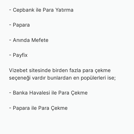
- Cepbank ile Para Yatırma
- Papara
- Anında Mefete
- Payfix
Vizebet sitesinde birden fazla para çekme
seçeneği vardır bunlardan en popülerleri ise;
- Banka Havalesi ile Para Çekme
- Papara ile Para Çekme