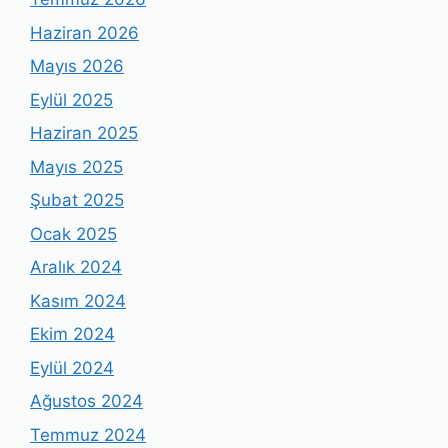
Haziran 2026
Mayıs 2026
Eylül 2025
Haziran 2025
Mayıs 2025
Şubat 2025
Ocak 2025
Aralık 2024
Kasım 2024
Ekim 2024
Eylül 2024
Ağustos 2024
Temmuz 2024