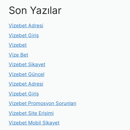
Son Yazılar
Vizebet Adresi
Vizebet Giriş
Vizebet
Vize Bet
Vizebet Şikayet
Vizebet Güncel
Vizebet Adresi
Vizebet Giriş
Vizebet Promosyon Sorunları
Vizebet Site Erişimi
Vizebet Mobil Şikayet