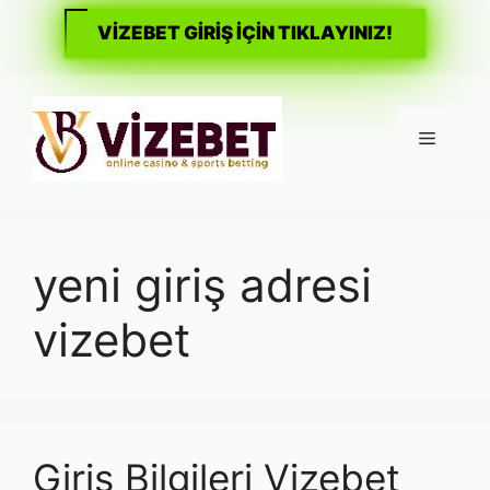
VİZEBET GİRİŞ İÇİN TIKLAYINIZ!
İçeriğe
atla
Menü
yeni giriş adresi
vizebet
Giriş Bilgileri Vizebet