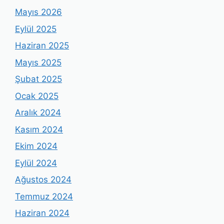
Mayıs 2026
Eylül 2025
Haziran 2025
Mayıs 2025
Şubat 2025
Ocak 2025
Aralık 2024
Kasım 2024
Ekim 2024
Eylül 2024
Ağustos 2024
Temmuz 2024
Haziran 2024