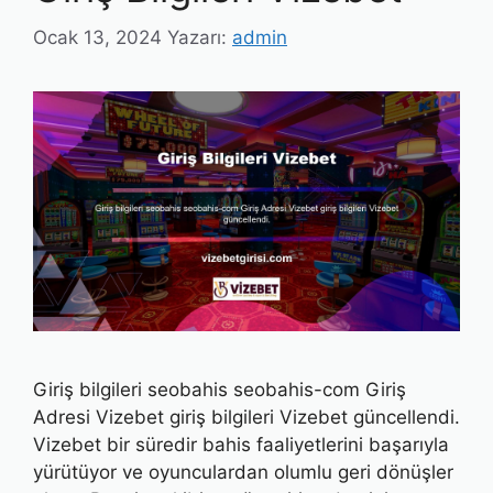
Ocak 13, 2024
Yazarı:
admin
Giriş bilgileri seobahis seobahis-com Giriş
Adresi Vizebet giriş bilgileri Vizebet güncellendi.
Vizebet bir süredir bahis faaliyetlerini başarıyla
yürütüyor ve oyunculardan olumlu geri dönüşler