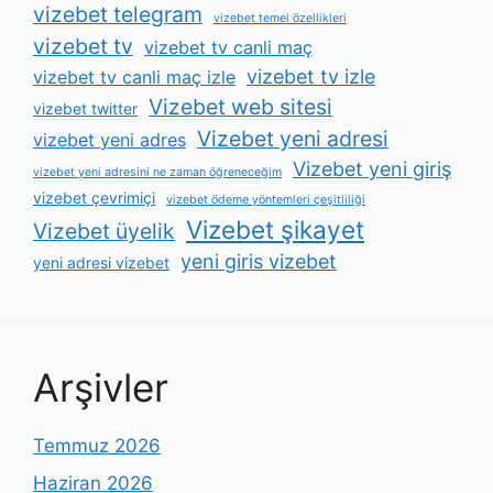
vizebet telegram
vizebet temel özellikleri
vizebet tv
vizebet tv canli maç
vizebet tv izle
vizebet tv canli maç izle
Vizebet web sitesi
vizebet twitter
Vizebet yeni adresi
vizebet yeni adres
Vizebet yeni giriş
vizebet yeni adresini ne zaman öğreneceğim
vizebet çevrimiçi
vizebet ödeme yöntemleri çeşitliliği
Vizebet şikayet
Vizebet üyelik
yeni giris vizebet
yeni adresi vizebet
Arşivler
Temmuz 2026
Haziran 2026