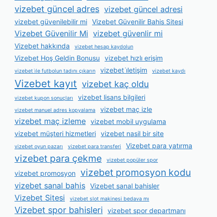
vizebet güncel adres
vizebet güncel adresi
vizebet güvenilebilir mi
Vizebet Güvenilir Bahis Sitesi
Vizebet Güvenilir Mi
vizebet güvenlir mi
Vizebet hakkında
vizebet hesap kaydolun
Vizebet Hoş Geldin Bonusu
vizebet hızlı erişim
vizebet i̇letişim
vizebet i̇le futbolun tadını çıkarın
vizebet kaydı
Vizebet kayıt
vizebet kaç oldu
vizebet lisans bilgileri
vizebet kupon sonuçları
vizebet maç izle
vizebet manuel adres kopyalama
vizebet maç izleme
vizebet mobil uygulama
vizebet müşteri hizmetleri
vizebet nasil bir site
Vizebet para yatırma
vizebet oyun pazarı
vizebet para transferi
vizebet para çekme
vizebet popüler spor
vizebet promosyon kodu
vizebet promosyon
vizebet sanal bahis
Vizebet sanal bahisler
Vizebet Sitesi
vizebet slot makinesi bedava mı
Vizebet spor bahisleri
vizebet spor departmanı