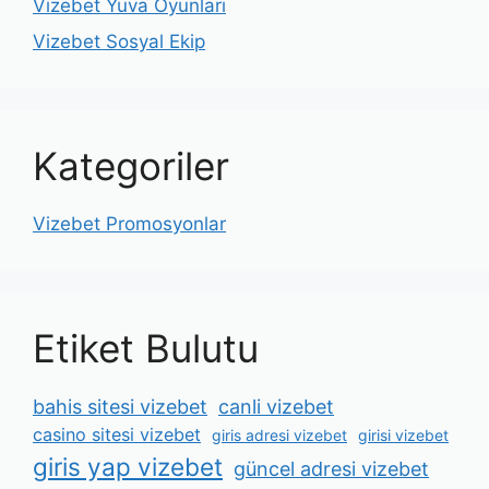
Vizebet Yuva Oyunları
Vizebet Sosyal Ekip
Kategoriler
Vizebet Promosyonlar
Etiket Bulutu
bahis sitesi vizebet
canli vizebet
casino sitesi vizebet
giris adresi vizebet
girisi vizebet
giris yap vizebet
güncel adresi vizebet