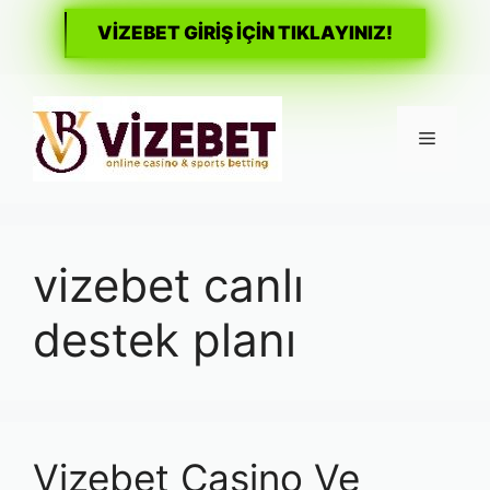
VİZEBET GİRİŞ İÇİN TIKLAYINIZ!
İçeriğe
atla
Menü
vizebet canlı
destek planı
Vizebet Casino Ve