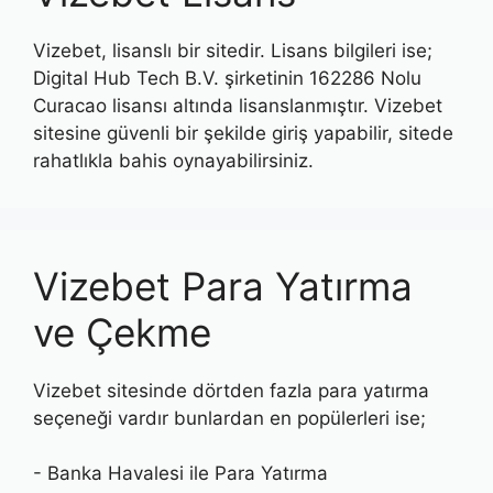
Vizebet, lisanslı bir sitedir. Lisans bilgileri ise;
Digital Hub Tech B.V. şirketinin 162286 Nolu
Curacao lisansı altında lisanslanmıştır. Vizebet
sitesine güvenli bir şekilde giriş yapabilir, sitede
rahatlıkla bahis oynayabilirsiniz.
Vizebet Para Yatırma
ve Çekme
Vizebet sitesinde dörtden fazla para yatırma
seçeneği vardır bunlardan en popülerleri ise;
- Banka Havalesi ile Para Yatırma