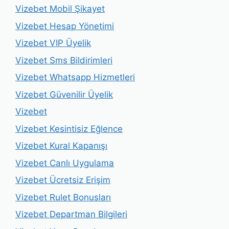
Vizebet Mobil Şikayet
Vizebet Hesap Yönetimi
Vizebet VIP Üyelik
Vizebet Sms Bildirimleri
Vizebet Whatsapp Hizmetleri
Vizebet Güvenilir Üyelik
Vizebet
Vizebet Kesintisiz Eğlence
Vizebet Kural Kapanışı
Vizebet Canlı Uygulama
Vizebet Ücretsiz Erişim
Vizebet Rulet Bonusları
Vizebet Departman Bilgileri