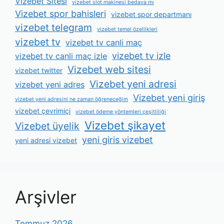
Vizebet Sitesi
vizebet slot makinesi bedava mı
Vizebet spor bahisleri
vizebet spor departmanı
vizebet telegram
vizebet temel özellikleri
vizebet tv
vizebet tv canli maç
vizebet tv izle
vizebet tv canli maç izle
Vizebet web sitesi
vizebet twitter
Vizebet yeni adresi
vizebet yeni adres
Vizebet yeni giriş
vizebet yeni adresini ne zaman öğreneceğim
vizebet çevrimiçi
vizebet ödeme yöntemleri çeşitliliği
Vizebet şikayet
Vizebet üyelik
yeni giris vizebet
yeni adresi vizebet
Arşivler
Temmuz 2026