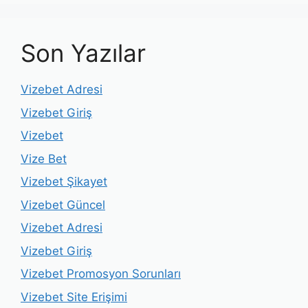
Son Yazılar
Vizebet Adresi
Vizebet Giriş
Vizebet
Vize Bet
Vizebet Şikayet
Vizebet Güncel
Vizebet Adresi
Vizebet Giriş
Vizebet Promosyon Sorunları
Vizebet Site Erişimi