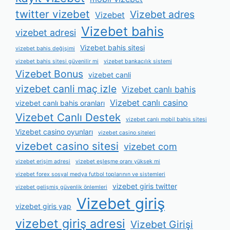
twitter vizebet
Vizebet adres
Vizebet
Vizebet bahis
vizebet adresi
Vizebet bahis sitesi
vizebet bahis değişimi
vizebet bahis sitesi güvenilir mi
vizebet bankacılık sistemi
Vizebet Bonus
vizebet canli
vizebet canli maç izle
Vizebet canlı bahis
Vizebet canlı casino
vizebet canlı bahis oranları
Vizebet Canlı Destek
vizebet canlı mobil bahis sitesi
Vizebet casino oyunları
vizebet casino siteleri
vizebet casino sitesi
vizebet com
vizebet erişim adresi
vizebet eşleşme oranı yüksek mi
vizebet forex sosyal medya futbol toplarının ve sistemleri
vizebet giris twitter
vizebet gelişmiş güvenlik önlemleri
Vizebet giriş
vizebet giris yap
vizebet giriş adresi
Vizebet Girişi