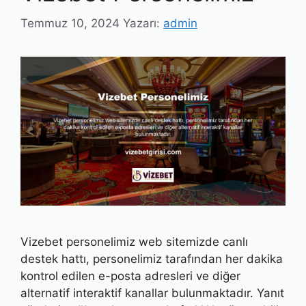
Temmuz 10, 2024
Yazarı:
admin
Vizebet personelimiz web sitemizde canlı
destek hattı, personelimiz tarafından her dakika
kontrol edilen e-posta adresleri ve diğer
alternatif interaktif kanallar bulunmaktadır. Yanıt