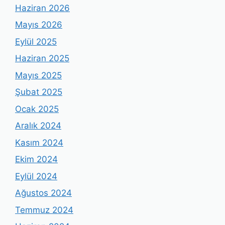
Haziran 2026
Mayıs 2026
Eylül 2025
Haziran 2025
Mayıs 2025
Şubat 2025
Ocak 2025
Aralık 2024
Kasım 2024
Ekim 2024
Eylül 2024
Ağustos 2024
Temmuz 2024