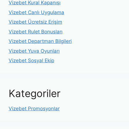
Vizebet Kural Kapanışı
Vizebet Canlı Uygulama
Vizebet Ücretsiz Erişim
Vizebet Rulet Bonusları
Vizebet Departman Bilgileri
Vizebet Yuva Oyunları
Vizebet Sosyal Ekip
Kategoriler
Vizebet Promosyonlar