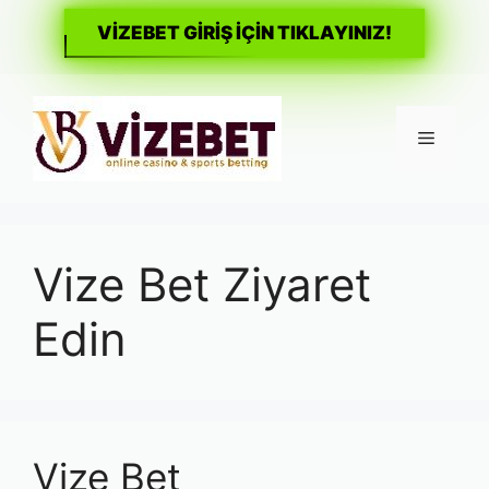
VİZEBET GİRİŞ İÇİN TIKLAYINIZ!
İçeriğe
atla
Menü
Vize Bet Ziyaret
Edin
Vize Bet