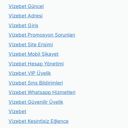
Vizebet Güncel
Vizebet Adresi
Vizebet Giriş
Vizebet Promosyon Sorunları
Vizebet Site Erişimi
Vizebet Mobil Şikayet
Vizebet Hesap Yönetimi
Vizebet VIP Üyelik
Vizebet Sms Bildirimleri
Vizebet Whatsapp Hizmetleri
Vizebet Güvenilir Üyelik
Vizebet
Vizebet Kesintisiz Eğlence