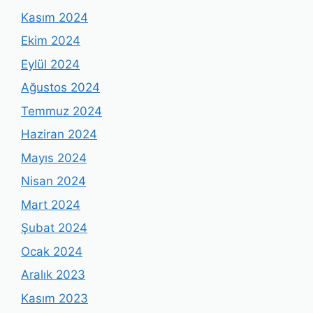
Kasım 2024
Ekim 2024
Eylül 2024
Ağustos 2024
Temmuz 2024
Haziran 2024
Mayıs 2024
Nisan 2024
Mart 2024
Şubat 2024
Ocak 2024
Aralık 2023
Kasım 2023