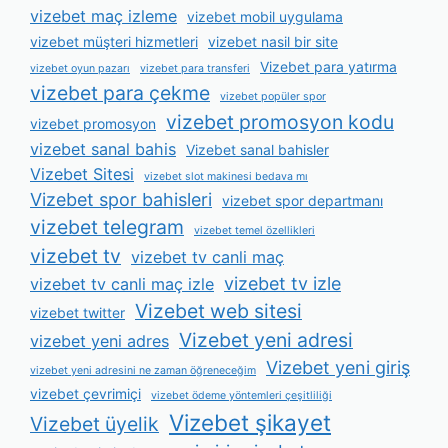
vizebet maç izleme
vizebet mobil uygulama
vizebet müşteri hizmetleri
vizebet nasil bir site
Vizebet para yatırma
vizebet oyun pazarı
vizebet para transferi
vizebet para çekme
vizebet popüler spor
vizebet promosyon kodu
vizebet promosyon
vizebet sanal bahis
Vizebet sanal bahisler
Vizebet Sitesi
vizebet slot makinesi bedava mı
Vizebet spor bahisleri
vizebet spor departmanı
vizebet telegram
vizebet temel özellikleri
vizebet tv
vizebet tv canli maç
vizebet tv izle
vizebet tv canli maç izle
Vizebet web sitesi
vizebet twitter
Vizebet yeni adresi
vizebet yeni adres
Vizebet yeni giriş
vizebet yeni adresini ne zaman öğreneceğim
vizebet çevrimiçi
vizebet ödeme yöntemleri çeşitliliği
Vizebet şikayet
Vizebet üyelik