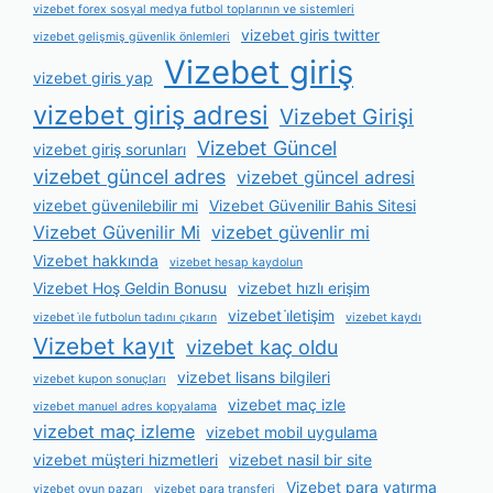
vizebet forex sosyal medya futbol toplarının ve sistemleri
vizebet giris twitter
vizebet gelişmiş güvenlik önlemleri
Vizebet giriş
vizebet giris yap
vizebet giriş adresi
Vizebet Girişi
Vizebet Güncel
vizebet giriş sorunları
vizebet güncel adres
vizebet güncel adresi
vizebet güvenilebilir mi
Vizebet Güvenilir Bahis Sitesi
Vizebet Güvenilir Mi
vizebet güvenlir mi
Vizebet hakkında
vizebet hesap kaydolun
Vizebet Hoş Geldin Bonusu
vizebet hızlı erişim
vizebet i̇letişim
vizebet i̇le futbolun tadını çıkarın
vizebet kaydı
Vizebet kayıt
vizebet kaç oldu
vizebet lisans bilgileri
vizebet kupon sonuçları
vizebet maç izle
vizebet manuel adres kopyalama
vizebet maç izleme
vizebet mobil uygulama
vizebet müşteri hizmetleri
vizebet nasil bir site
Vizebet para yatırma
vizebet oyun pazarı
vizebet para transferi