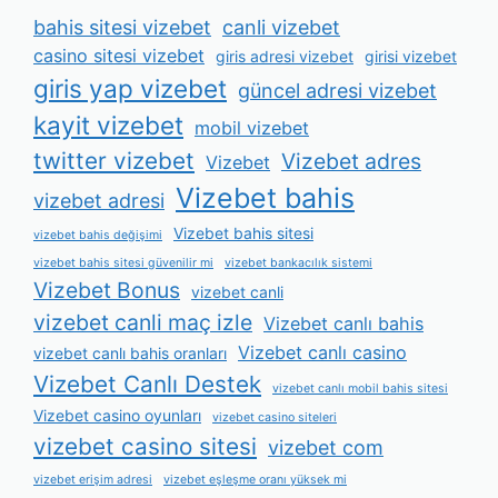
bahis sitesi vizebet
canli vizebet
casino sitesi vizebet
giris adresi vizebet
girisi vizebet
giris yap vizebet
güncel adresi vizebet
kayit vizebet
mobil vizebet
twitter vizebet
Vizebet adres
Vizebet
Vizebet bahis
vizebet adresi
Vizebet bahis sitesi
vizebet bahis değişimi
vizebet bahis sitesi güvenilir mi
vizebet bankacılık sistemi
Vizebet Bonus
vizebet canli
vizebet canli maç izle
Vizebet canlı bahis
Vizebet canlı casino
vizebet canlı bahis oranları
Vizebet Canlı Destek
vizebet canlı mobil bahis sitesi
Vizebet casino oyunları
vizebet casino siteleri
vizebet casino sitesi
vizebet com
vizebet erişim adresi
vizebet eşleşme oranı yüksek mi