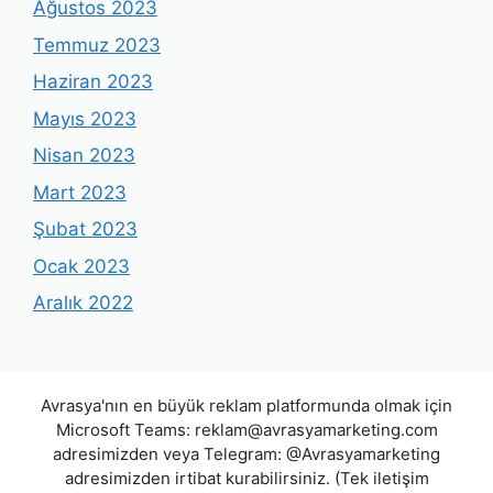
Ağustos 2023
Temmuz 2023
Haziran 2023
Mayıs 2023
Nisan 2023
Mart 2023
Şubat 2023
Ocak 2023
Aralık 2022
Avrasya'nın en büyük reklam platformunda olmak için
Microsoft Teams:
reklam@avrasyamarketing.com
adresimizden veya Telegram: @Avrasyamarketing
adresimizden irtibat kurabilirsiniz. (Tek iletişim