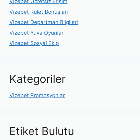
Vizebet Ücretsiz Erişim
Vizebet Rulet Bonusları
Vizebet Departman Bilgileri
Vizebet Yuva Oyunları
Vizebet Sosyal Ekip
Kategoriler
Vizebet Promosyonlar
Etiket Bulutu