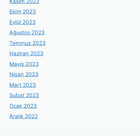
Kasım 2023
Ekim 2023
Eylül 2023
Ağustos 2023
Temmuz 2023
Haziran 2023
Mayıs 2023
Nisan 2023
Mart 2023
Şubat 2023
Ocak 2023
Aralık 2022