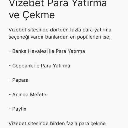
Vizebet Para Yatırma
ve Çekme
Vizebet sitesinde dörtden fazla para yatırma
seçeneği vardır bunlardan en popülerleri ise;
- Banka Havalesi ile Para Yatırma
- Cepbank ile Para Yatırma
- Papara
- Anında Mefete
- Payfix
Vizebet sitesinde birden fazla para çekme