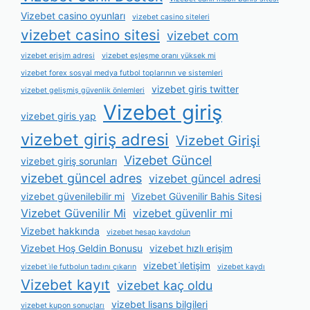
Vizebet casino oyunları
vizebet casino siteleri
vizebet casino sitesi
vizebet com
vizebet erişim adresi
vizebet eşleşme oranı yüksek mi
vizebet forex sosyal medya futbol toplarının ve sistemleri
vizebet giris twitter
vizebet gelişmiş güvenlik önlemleri
Vizebet giriş
vizebet giris yap
vizebet giriş adresi
Vizebet Girişi
Vizebet Güncel
vizebet giriş sorunları
vizebet güncel adres
vizebet güncel adresi
vizebet güvenilebilir mi
Vizebet Güvenilir Bahis Sitesi
Vizebet Güvenilir Mi
vizebet güvenlir mi
Vizebet hakkında
vizebet hesap kaydolun
Vizebet Hoş Geldin Bonusu
vizebet hızlı erişim
vizebet i̇letişim
vizebet i̇le futbolun tadını çıkarın
vizebet kaydı
Vizebet kayıt
vizebet kaç oldu
vizebet lisans bilgileri
vizebet kupon sonuçları