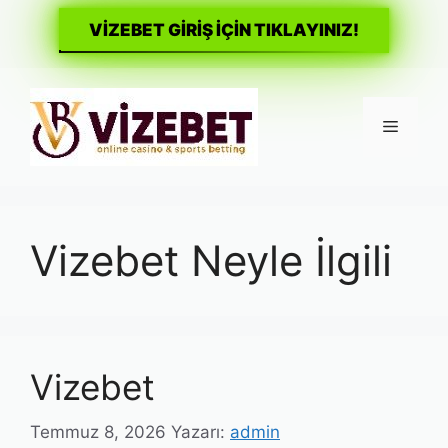
VİZEBET GİRİŞ İÇİN TIKLAYINIZ!
İçeriğe
atla
Menü
Vizebet Neyle İlgili
Vizebet
Temmuz 8, 2026
Yazarı:
admin