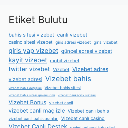
Etiket Bulutu
bahis sitesi vizebet
canli vizebet
casino sitesi vizebet
giris adresi vizebet
girisi vizebet
giris yap vizebet
güncel adresi vizebet
kayit vizebet
mobil vizebet
twitter vizebet
Vizebet adres
Vizebet
Vizebet bahis
vizebet adresi
Vizebet bahis sitesi
vizebet bahis değişimi
vizebet bahis sitesi güvenilir mi
vizebet bankacılık sistemi
Vizebet Bonus
vizebet canli
vizebet canli maç izle
Vizebet canlı bahis
Vizebet canlı casino
vizebet canlı bahis oranları
Vizebet Canlı Destek
vizebet canlı mobil bahis sitesi