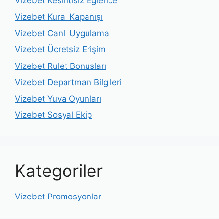
Vizebet Kesintisiz Eğlence
Vizebet Kural Kapanışı
Vizebet Canlı Uygulama
Vizebet Ücretsiz Erişim
Vizebet Rulet Bonusları
Vizebet Departman Bilgileri
Vizebet Yuva Oyunları
Vizebet Sosyal Ekip
Kategoriler
Vizebet Promosyonlar