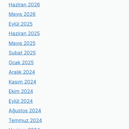
Haziran 2026
Mayıs 2026
Eylül 2025
Haziran 2025
Mayıs 2025
Şubat 2025
Ocak 2025
Aralık 2024
Kasım 2024
Ekim 2024
Eylül 2024
Ağustos 2024
Temmuz 2024