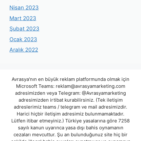
Nisan 2023
Mart 2023
Şubat 2023
Ocak 2023
Aralık 2022
Avrasya'nın en büyük reklam platformunda olmak için
Microsoft Teams:
reklam@avrasyamarketing.com
adresimizden veya Telegram: @Avrasyamarketing
adresimizden irtibat kurabilirsiniz. (Tek iletişim
adreslerimiz teams / telegram ve mail adresimizdir.
Harici hiçbir iletişim adresimiz bulunmamaktadır.
Lütfen itibar etmeyiniz.) Türkiye yasalarına göre 7258
sayılı kanun uyarınca yasa dışı bahis oynamanın
cezaları mevcuttur. Şu an bulunduğunuz site hiç bir