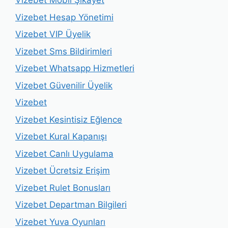
Vizebet Mobil Şikayet
Vizebet Hesap Yönetimi
Vizebet VIP Üyelik
Vizebet Sms Bildirimleri
Vizebet Whatsapp Hizmetleri
Vizebet Güvenilir Üyelik
Vizebet
Vizebet Kesintisiz Eğlence
Vizebet Kural Kapanışı
Vizebet Canlı Uygulama
Vizebet Ücretsiz Erişim
Vizebet Rulet Bonusları
Vizebet Departman Bilgileri
Vizebet Yuva Oyunları