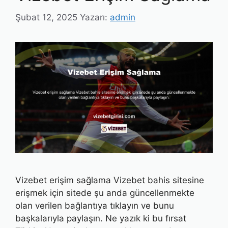
Şubat 12, 2025
Yazarı:
admin
Vizebet erişim sağlama Vizebet bahis sitesine
erişmek için sitede şu anda güncellenmekte
olan verilen bağlantıya tıklayın ve bunu
başkalarıyla paylaşın. Ne yazık ki bu fırsat