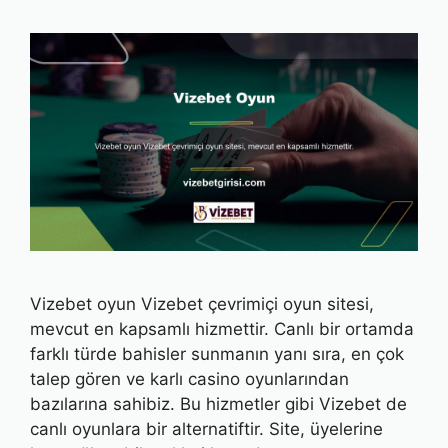
Vizebet oyun Vizebet çevrimiçi oyun sitesi,
mevcut en kapsamlı hizmettir. Canlı bir ortamda
farklı türde bahisler sunmanın yanı sıra, en çok
talep gören ve karlı casino oyunlarından
bazılarına sahibiz. Bu hizmetler gibi Vizebet de
canlı oyunlara bir alternatiftir. Site, üyelerine