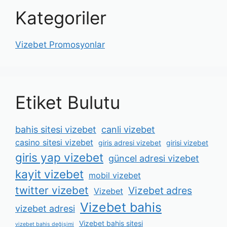
Kategoriler
Vizebet Promosyonlar
Etiket Bulutu
bahis sitesi vizebet
canli vizebet
casino sitesi vizebet
giris adresi vizebet
girisi vizebet
giris yap vizebet
güncel adresi vizebet
kayit vizebet
mobil vizebet
twitter vizebet
Vizebet adres
Vizebet
Vizebet bahis
vizebet adresi
Vizebet bahis sitesi
vizebet bahis değişimi