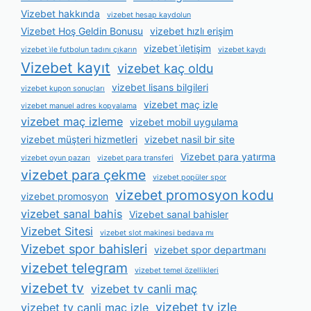
Vizebet hakkında
vizebet hesap kaydolun
Vizebet Hoş Geldin Bonusu
vizebet hızlı erişim
vizebet i̇letişim
vizebet i̇le futbolun tadını çıkarın
vizebet kaydı
Vizebet kayıt
vizebet kaç oldu
vizebet lisans bilgileri
vizebet kupon sonuçları
vizebet maç izle
vizebet manuel adres kopyalama
vizebet maç izleme
vizebet mobil uygulama
vizebet müşteri hizmetleri
vizebet nasil bir site
Vizebet para yatırma
vizebet oyun pazarı
vizebet para transferi
vizebet para çekme
vizebet popüler spor
vizebet promosyon kodu
vizebet promosyon
vizebet sanal bahis
Vizebet sanal bahisler
Vizebet Sitesi
vizebet slot makinesi bedava mı
Vizebet spor bahisleri
vizebet spor departmanı
vizebet telegram
vizebet temel özellikleri
vizebet tv
vizebet tv canli maç
vizebet tv izle
vizebet tv canli maç izle