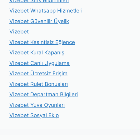
Vizebet Sms Bildirimleri
Vizebet Whatsapp Hizmetleri
Vizebet Güvenilir Üyelik
Vizebet
Vizebet Kesintisiz Eğlence
Vizebet Kural Kapanışı
Vizebet Canlı Uygulama
Vizebet Ücretsiz Erişim
Vizebet Rulet Bonusları
Vizebet Departman Bilgileri
Vizebet Yuva Oyunları
Vizebet Sosyal Ekip