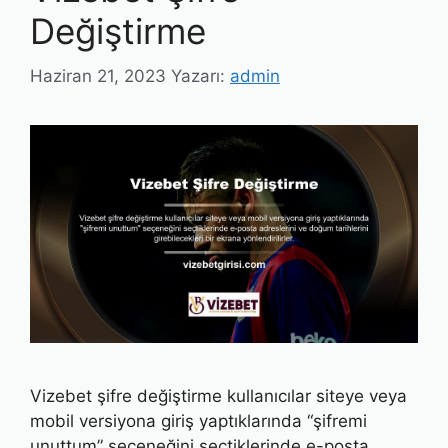
Değiştirme
Haziran 21, 2023
Yazarı:
admin
Vizebet şifre değiştirme kullanıcılar siteye veya
mobil versiyona giriş yaptıklarında “şifremi
unuttum” seçeneğini seçtiklerinde e-posta