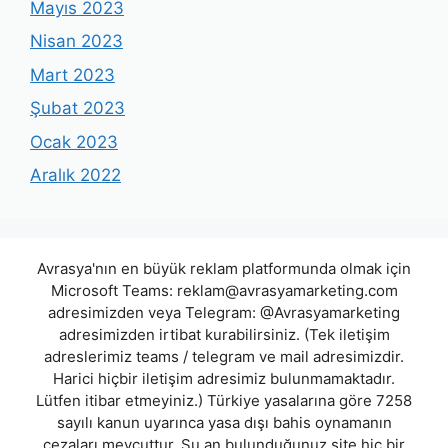
Mayıs 2023
Nisan 2023
Mart 2023
Şubat 2023
Ocak 2023
Aralık 2022
Avrasya'nın en büyük reklam platformunda olmak için
Microsoft Teams:
reklam@avrasyamarketing.com
adresimizden veya Telegram: @Avrasyamarketing
adresimizden irtibat kurabilirsiniz. (Tek iletişim
adreslerimiz teams / telegram ve mail adresimizdir.
Harici hiçbir iletişim adresimiz bulunmamaktadır.
Lütfen itibar etmeyiniz.) Türkiye yasalarına göre 7258
sayılı kanun uyarınca yasa dışı bahis oynamanın
cezaları mevcuttur. Şu an bulunduğunuz site hiç bir