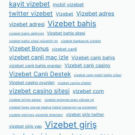
kayit vizebet
mobil vizebet
twitter vizebet
Vizebet adres
Vizebet
Vizebet bahis
vizebet adresi
Vizebet bahis sitesi
vizebet bahis değişimi
vizebet bahis sitesi güvenilir mi
vizebet bankacılık sistemi
Vizebet Bonus
vizebet canli
vizebet canli maç izle
Vizebet canlı bahis
Vizebet canlı casino
vizebet canlı bahis oranları
Vizebet Canlı Destek
vizebet canlı mobil bahis sitesi
Vizebet casino oyunları
vizebet casino siteleri
vizebet casino sitesi
vizebet com
vizebet erişim adresi
vizebet eşleşme oranı yüksek mi
vizebet forex sosyal medya futbol toplarının ve sistemleri
vizebet giris twitter
vizebet gelişmiş güvenlik önlemleri
Vizebet giriş
vizebet giris yap