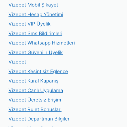
Vizebet Mobil Şikayet
Vizebet Hesap Yönetimi
Vizebet VIP Üyelik
Vizebet Sms Bildirimleri
Vizebet Whatsapp Hizmetleri
Vizebet Güvenilir Üyelik
Vizebet
Vizebet Kesintisiz Eğlence
Vizebet Kural Kapanışı
Vizebet Canlı Uygulama
Vizebet Ücretsiz Erişim
Vizebet Rulet Bonusları
Vizebet Departman Bilgileri