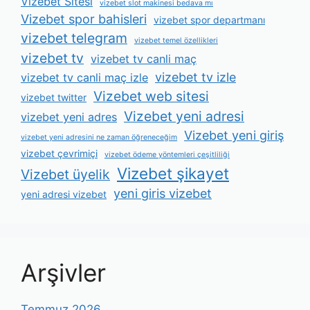
Vizebet Sitesi
vizebet slot makinesi bedava mı
Vizebet spor bahisleri
vizebet spor departmanı
vizebet telegram
vizebet temel özellikleri
vizebet tv
vizebet tv canli maç
vizebet tv izle
vizebet tv canli maç izle
Vizebet web sitesi
vizebet twitter
Vizebet yeni adresi
vizebet yeni adres
Vizebet yeni giriş
vizebet yeni adresini ne zaman öğreneceğim
vizebet çevrimiçi
vizebet ödeme yöntemleri çeşitliliği
Vizebet şikayet
Vizebet üyelik
yeni giris vizebet
yeni adresi vizebet
Arşivler
Temmuz 2026