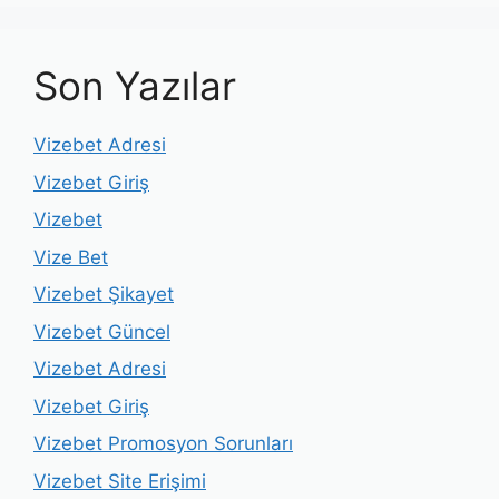
Son Yazılar
Vizebet Adresi
Vizebet Giriş
Vizebet
Vize Bet
Vizebet Şikayet
Vizebet Güncel
Vizebet Adresi
Vizebet Giriş
Vizebet Promosyon Sorunları
Vizebet Site Erişimi