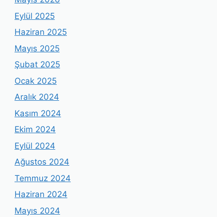
Eylül 2025
Haziran 2025
Mayıs 2025
Şubat 2025
Ocak 2025
Aralık 2024
Kasım 2024
Ekim 2024
Eylül 2024
Ağustos 2024
Temmuz 2024
Haziran 2024
Mayıs 2024