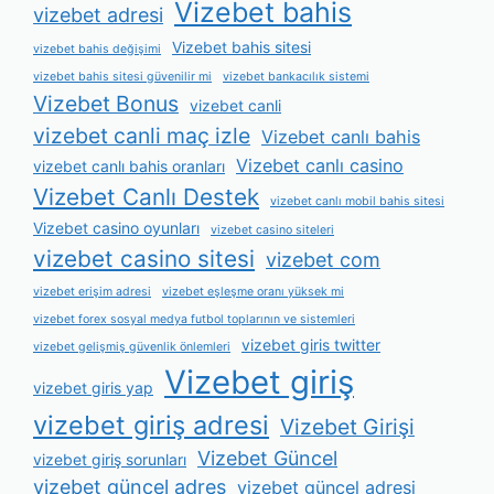
Vizebet bahis
vizebet adresi
Vizebet bahis sitesi
vizebet bahis değişimi
vizebet bahis sitesi güvenilir mi
vizebet bankacılık sistemi
Vizebet Bonus
vizebet canli
vizebet canli maç izle
Vizebet canlı bahis
Vizebet canlı casino
vizebet canlı bahis oranları
Vizebet Canlı Destek
vizebet canlı mobil bahis sitesi
Vizebet casino oyunları
vizebet casino siteleri
vizebet casino sitesi
vizebet com
vizebet erişim adresi
vizebet eşleşme oranı yüksek mi
vizebet forex sosyal medya futbol toplarının ve sistemleri
vizebet giris twitter
vizebet gelişmiş güvenlik önlemleri
Vizebet giriş
vizebet giris yap
vizebet giriş adresi
Vizebet Girişi
Vizebet Güncel
vizebet giriş sorunları
vizebet güncel adres
vizebet güncel adresi