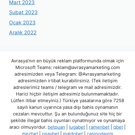
Mart 2023
Şubat 2023
Ocak 2023
Aralık 2022
Avrasya'nın en büyük reklam platformunda olmak için
Microsoft Teams:
reklam@avrasyamarketing.com
adresimizden veya Telegram: @Avrasyamarketing
adresimizden irtibat kurabilirsiniz. (Tek iletişim
adreslerimiz teams / telegram ve mail adresimizdir.
Harici hiçbir iletişim adresimiz bulunmamaktadır.
Lütfen itibar etmeyiniz.) Türkiye yasalarına göre 7258
sayılı kanun uyarınca yasa dışı bahis oynamanın
cezaları mevcuttur. Şu an bulunduğunuz site hiç bir
şekilde illegal bahis oyunları oynatmıyor ve oynamaya
aracı olmuyordur.
betpuan
|
lugabet
|
ramenbet
|
qbet
|
mezbet
|
onaybet
|
maldobet
|
casinodayim