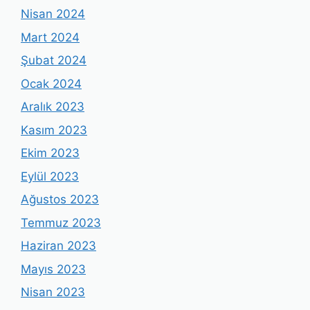
Nisan 2024
Mart 2024
Şubat 2024
Ocak 2024
Aralık 2023
Kasım 2023
Ekim 2023
Eylül 2023
Ağustos 2023
Temmuz 2023
Haziran 2023
Mayıs 2023
Nisan 2023