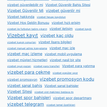
vizebet güvenilebilir mi
Vizebet Güvenilir Bahis Sitesi
Vizebet Güvenilir Mi
vizebet güvenlir mi
Vizebet hakkında
vizebet hesap kaydolun
Vizebet Hoş Geldin Bonusu
vizebet hızlı erişim
vizebet i̇letişim
vizebet i̇le futbolun tadını çıkarın
vizebet kaydı
Vizebet kayıt
vizebet kaç oldu
vizebet lisans bilgileri
vizebet kupon sonuçları
vizebet maç izle
vizebet manuel adres kopyalama
vizebet maç izleme
vizebet mobil uygulama
vizebet müşteri hizmetleri
vizebet nasil bir site
Vizebet para yatırma
vizebet oyun pazarı
vizebet para transferi
vizebet para çekme
vizebet popüler spor
vizebet promosyon kodu
vizebet promosyon
vizebet sanal bahis
Vizebet sanal bahisler
Vizebet Sitesi
vizebet slot makinesi bedava mı
Vizebet spor bahisleri
vizebet spor departmanı
vizebet telegram
vizebet temel özellikleri