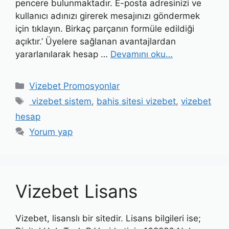
pencere bulunmaktadır. E-posta adresinizi ve
kullanıcı adınızı girerek mesajınızı göndermek
için tıklayın. Birkaç parçanın formüle edildiği
açıktır.’ Üyelere sağlanan avantajlardan
yararlanılarak hesap …
Devamını oku…
Kategoriler
Vizebet Promosyonlar
Etiketler
vizebet sistem
,
bahis sitesi vizebet
,
vizebet
hesap
Yorum yap
Vizebet Lisans
Vizebet, lisanslı bir sitedir. Lisans bilgileri ise;