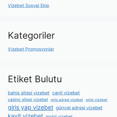
Vizebet Sosyal Ekip
Kategoriler
Vizebet Promosyonlar
Etiket Bulutu
bahis sitesi vizebet
canli vizebet
casino sitesi vizebet
giris adresi vizebet
girisi vizebet
giris yap vizebet
güncel adresi vizebet
kayit vizebet
mobil vizebet