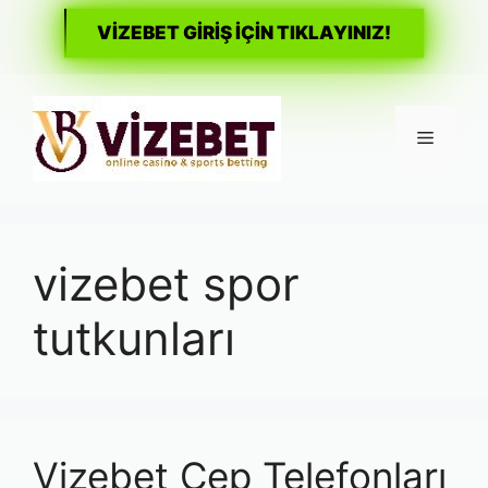
VİZEBET GİRİŞ İÇİN TIKLAYINIZ!
İçeriğe
atla
Menü
vizebet spor
tutkunları
Vizebet Cep Telefonları