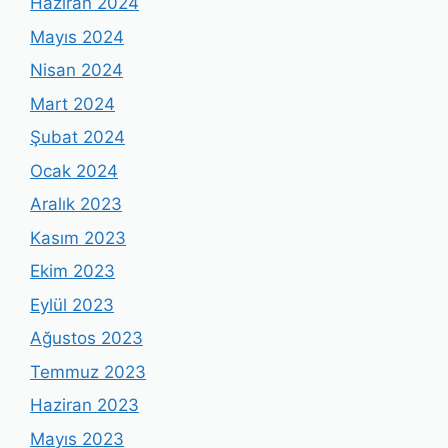
Haziran 2024
Mayıs 2024
Nisan 2024
Mart 2024
Şubat 2024
Ocak 2024
Aralık 2023
Kasım 2023
Ekim 2023
Eylül 2023
Ağustos 2023
Temmuz 2023
Haziran 2023
Mayıs 2023