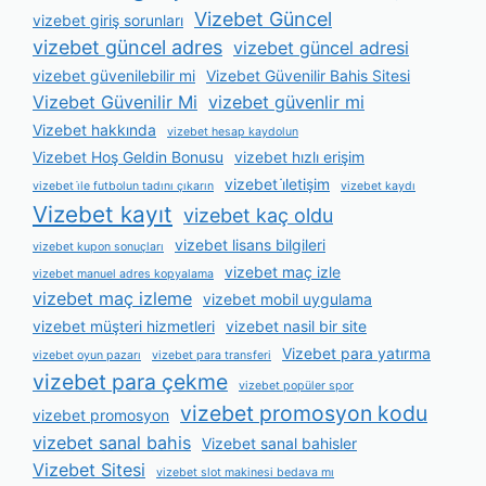
Vizebet Güncel
vizebet giriş sorunları
vizebet güncel adres
vizebet güncel adresi
vizebet güvenilebilir mi
Vizebet Güvenilir Bahis Sitesi
Vizebet Güvenilir Mi
vizebet güvenlir mi
Vizebet hakkında
vizebet hesap kaydolun
Vizebet Hoş Geldin Bonusu
vizebet hızlı erişim
vizebet i̇letişim
vizebet i̇le futbolun tadını çıkarın
vizebet kaydı
Vizebet kayıt
vizebet kaç oldu
vizebet lisans bilgileri
vizebet kupon sonuçları
vizebet maç izle
vizebet manuel adres kopyalama
vizebet maç izleme
vizebet mobil uygulama
vizebet müşteri hizmetleri
vizebet nasil bir site
Vizebet para yatırma
vizebet oyun pazarı
vizebet para transferi
vizebet para çekme
vizebet popüler spor
vizebet promosyon kodu
vizebet promosyon
vizebet sanal bahis
Vizebet sanal bahisler
Vizebet Sitesi
vizebet slot makinesi bedava mı