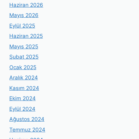
Haziran 2026
Mayıs 2026
Eylül 2025
Haziran 2025
Mayıs 2025
Şubat 2025
Ocak 2025
Aralık 2024
Kasım 2024
Ekim 2024
Eylül 2024
Ağustos 2024
Temmuz 2024