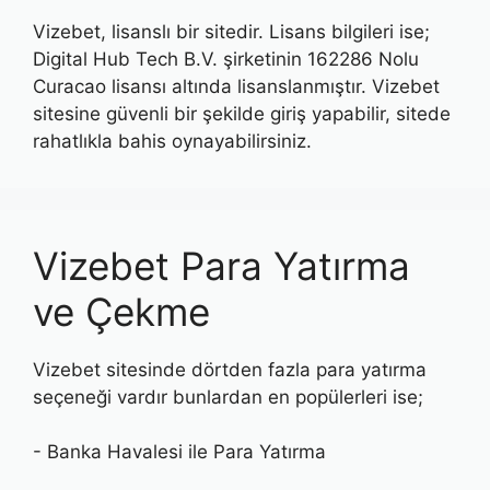
Vizebet, lisanslı bir sitedir. Lisans bilgileri ise;
Digital Hub Tech B.V. şirketinin 162286 Nolu
Curacao lisansı altında lisanslanmıştır. Vizebet
sitesine güvenli bir şekilde giriş yapabilir, sitede
rahatlıkla bahis oynayabilirsiniz.
Vizebet Para Yatırma
ve Çekme
Vizebet sitesinde dörtden fazla para yatırma
seçeneği vardır bunlardan en popülerleri ise;
- Banka Havalesi ile Para Yatırma