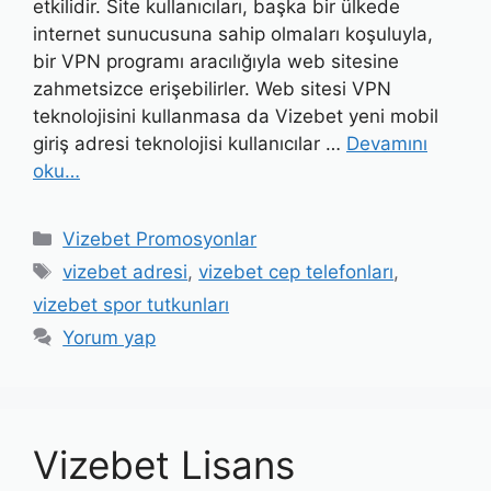
etkilidir. Site kullanıcıları, başka bir ülkede
internet sunucusuna sahip olmaları koşuluyla,
bir VPN programı aracılığıyla web sitesine
zahmetsizce erişebilirler. Web sitesi VPN
teknolojisini kullanmasa da Vizebet yeni mobil
giriş adresi teknolojisi kullanıcılar …
Devamını
oku…
Kategoriler
Vizebet Promosyonlar
Etiketler
vizebet adresi
,
vizebet cep telefonları
,
vizebet spor tutkunları
Yorum yap
Vizebet Lisans