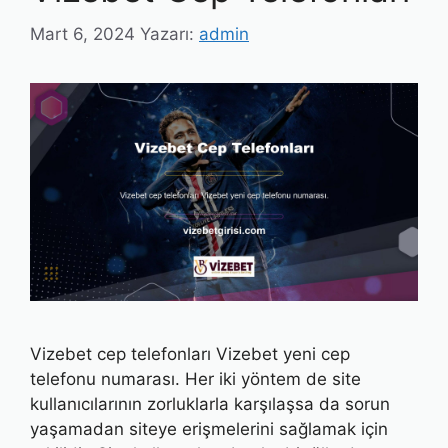
Mart 6, 2024
Yazarı:
admin
Vizebet cep telefonları Vizebet yeni cep
telefonu numarası. Her iki yöntem de site
kullanıcılarının zorluklarla karşılaşsa da sorun
yaşamadan siteye erişmelerini sağlamak için