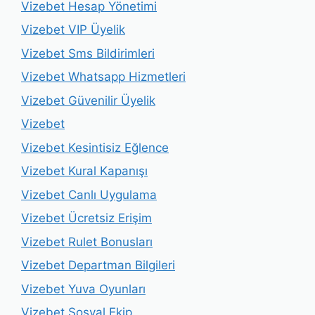
Vizebet Hesap Yönetimi
Vizebet VIP Üyelik
Vizebet Sms Bildirimleri
Vizebet Whatsapp Hizmetleri
Vizebet Güvenilir Üyelik
Vizebet
Vizebet Kesintisiz Eğlence
Vizebet Kural Kapanışı
Vizebet Canlı Uygulama
Vizebet Ücretsiz Erişim
Vizebet Rulet Bonusları
Vizebet Departman Bilgileri
Vizebet Yuva Oyunları
Vizebet Sosyal Ekip