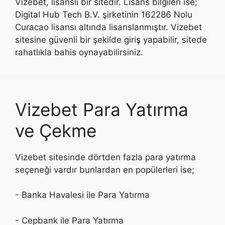
Vizebet, lisanslı bir sitedir. Lisans bilgileri ise;
Digital Hub Tech B.V. şirketinin 162286 Nolu
Curacao lisansı altında lisanslanmıştır. Vizebet
sitesine güvenli bir şekilde giriş yapabilir, sitede
rahatlıkla bahis oynayabilirsiniz.
Vizebet Para Yatırma
ve Çekme
Vizebet sitesinde dörtden fazla para yatırma
seçeneği vardır bunlardan en popülerleri ise;
- Banka Havalesi ile Para Yatırma
- Cepbank ile Para Yatırma