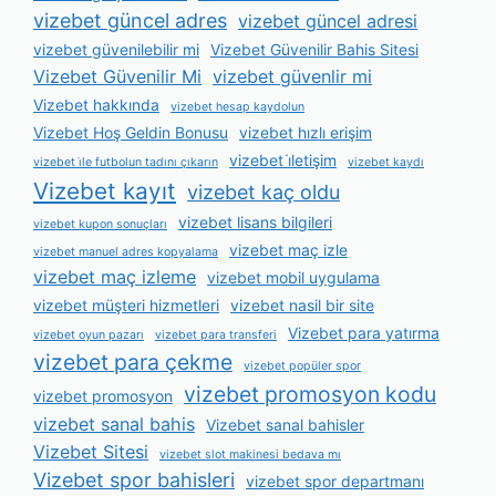
vizebet güncel adres
vizebet güncel adresi
vizebet güvenilebilir mi
Vizebet Güvenilir Bahis Sitesi
Vizebet Güvenilir Mi
vizebet güvenlir mi
Vizebet hakkında
vizebet hesap kaydolun
Vizebet Hoş Geldin Bonusu
vizebet hızlı erişim
vizebet i̇letişim
vizebet i̇le futbolun tadını çıkarın
vizebet kaydı
Vizebet kayıt
vizebet kaç oldu
vizebet lisans bilgileri
vizebet kupon sonuçları
vizebet maç izle
vizebet manuel adres kopyalama
vizebet maç izleme
vizebet mobil uygulama
vizebet müşteri hizmetleri
vizebet nasil bir site
Vizebet para yatırma
vizebet oyun pazarı
vizebet para transferi
vizebet para çekme
vizebet popüler spor
vizebet promosyon kodu
vizebet promosyon
vizebet sanal bahis
Vizebet sanal bahisler
Vizebet Sitesi
vizebet slot makinesi bedava mı
Vizebet spor bahisleri
vizebet spor departmanı