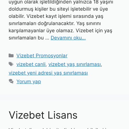
uygun olarak işletildiğinden yalnızca 18 yaşını
doldurmuş kişiler bu siteyi işletebilir ve üye
olabilir. Vizebet kayıt işlemi sırasında yaş
sınırlamaları doğrulanacaktır. Yaş sınırını
karşılamayanlar üye olamaz. Vizebet için yaş
sınırlamaları bu …
Devamını oku…
Kategoriler
Vizebet Promosyonlar
Etiketler
vizebet canli
,
vizebet yaş sınırlaması
,
vizebet yeni adresi yaş sınırlaması
Yorum yap
Vizebet Lisans