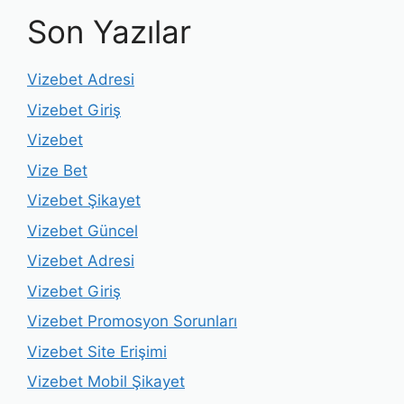
Son Yazılar
Vizebet Adresi
Vizebet Giriş
Vizebet
Vize Bet
Vizebet Şikayet
Vizebet Güncel
Vizebet Adresi
Vizebet Giriş
Vizebet Promosyon Sorunları
Vizebet Site Erişimi
Vizebet Mobil Şikayet