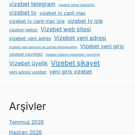
vizebet telegram
vizebet temel özellikleri
vizebet tv
vizebet tv canli maç
vizebet tv izle
vizebet tv canli maç izle
Vizebet web sitesi
vizebet twitter
Vizebet yeni adresi
vizebet yeni adres
Vizebet yeni giriş
vizebet yeni adresini ne zaman öğreneceğim
vizebet çevrimiçi
vizebet ödeme yöntemleri çeşitliliği
Vizebet şikayet
Vizebet üyelik
yeni giris vizebet
yeni adresi vizebet
Arşivler
Temmuz 2026
Haziran 2026