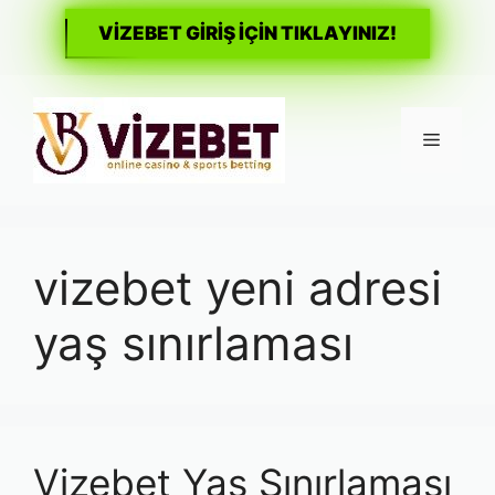
VİZEBET GİRİŞ İÇİN TIKLAYINIZ!
İçeriğe
atla
Menü
vizebet yeni adresi
yaş sınırlaması
Vizebet Yaş Sınırlaması