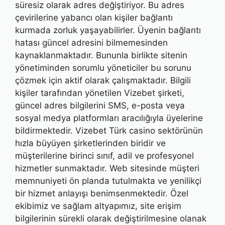
süresiz olarak adres değiştiriyor. Bu adres
çevirilerine yabancı olan kişiler bağlantı
kurmada zorluk yaşayabilirler. Üyenin bağlantı
hatası güncel adresini bilmemesinden
kaynaklanmaktadır. Bununla birlikte sitenin
yönetiminden sorumlu yöneticiler bu sorunu
çözmek için aktif olarak çalışmaktadır. Bilgili
kişiler tarafından yönetilen Vizebet şirketi,
güncel adres bilgilerini SMS, e-posta veya
sosyal medya platformları aracılığıyla üyelerine
bildirmektedir. Vizebet Türk casino sektörünün
hızla büyüyen şirketlerinden biridir ve
müşterilerine birinci sınıf, adil ve profesyonel
hizmetler sunmaktadır. Web sitesinde müşteri
memnuniyeti ön planda tutulmakta ve yenilikçi
bir hizmet anlayışı benimsenmektedir. Özel
ekibimiz ve sağlam altyapımız, site erişim
bilgilerinin sürekli olarak değiştirilmesine olanak