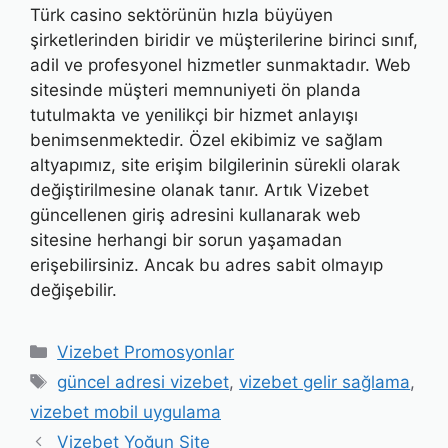
Türk casino sektörünün hızla büyüyen
şirketlerinden biridir ve müşterilerine birinci sınıf,
adil ve profesyonel hizmetler sunmaktadır. Web
sitesinde müşteri memnuniyeti ön planda
tutulmakta ve yenilikçi bir hizmet anlayışı
benimsenmektedir. Özel ekibimiz ve sağlam
altyapımız, site erişim bilgilerinin sürekli olarak
değiştirilmesine olanak tanır. Artık Vizebet
güncellenen giriş adresini kullanarak web
sitesine herhangi bir sorun yaşamadan
erişebilirsiniz. Ancak bu adres sabit olmayıp
değişebilir.
Kategoriler
Vizebet Promosyonlar
Etiketler
güncel adresi vizebet
,
vizebet gelir sağlama
,
vizebet mobil uygulama
Vizebet Yoğun Site