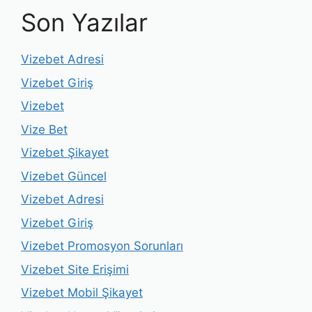
Son Yazılar
Vizebet Adresi
Vizebet Giriş
Vizebet
Vize Bet
Vizebet Şikayet
Vizebet Güncel
Vizebet Adresi
Vizebet Giriş
Vizebet Promosyon Sorunları
Vizebet Site Erişimi
Vizebet Mobil Şikayet