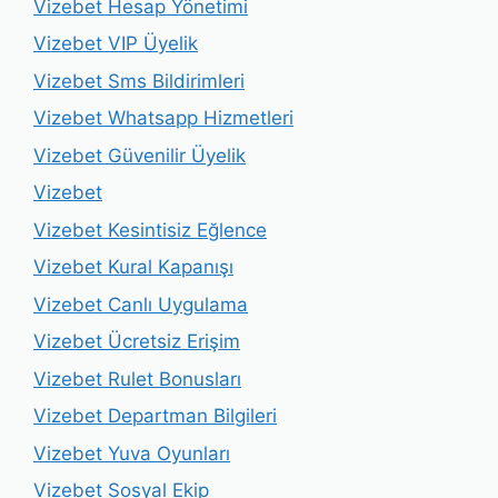
Vizebet Hesap Yönetimi
Vizebet VIP Üyelik
Vizebet Sms Bildirimleri
Vizebet Whatsapp Hizmetleri
Vizebet Güvenilir Üyelik
Vizebet
Vizebet Kesintisiz Eğlence
Vizebet Kural Kapanışı
Vizebet Canlı Uygulama
Vizebet Ücretsiz Erişim
Vizebet Rulet Bonusları
Vizebet Departman Bilgileri
Vizebet Yuva Oyunları
Vizebet Sosyal Ekip