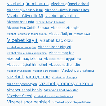
vizebet güncel adres
vizebet güncel adresi
vizebet güvenilebilir mi
Vizebet Güvenilir Bahis Sitesi
Vizebet Güvenilir Mi
vizebet güvenlir mi
Vizebet hakkında
vizebet hesap kaydolun
Vizebet Hoş Geldin Bonusu
vizebet hızlı erişim
vizebet i̇letişim
vizebet i̇le futbolun tadını çıkarın
vizebet kaydı
Vizebet kayıt
vizebet kaç oldu
vizebet lisans bilgileri
vizebet kupon sonuçları
vizebet maç izle
vizebet manuel adres kopyalama
vizebet maç izleme
vizebet mobil uygulama
vizebet müşteri hizmetleri
vizebet nasil bir site
Vizebet para yatırma
vizebet oyun pazarı
vizebet para transferi
vizebet para çekme
vizebet popüler spor
vizebet promosyon kodu
vizebet promosyon
vizebet sanal bahis
Vizebet sanal bahisler
Vizebet Sitesi
vizebet slot makinesi bedava mı
Vizebet spor bahisleri
vizebet spor departmanı