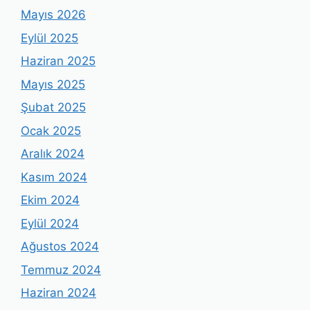
Mayıs 2026
Eylül 2025
Haziran 2025
Mayıs 2025
Şubat 2025
Ocak 2025
Aralık 2024
Kasım 2024
Ekim 2024
Eylül 2024
Ağustos 2024
Temmuz 2024
Haziran 2024