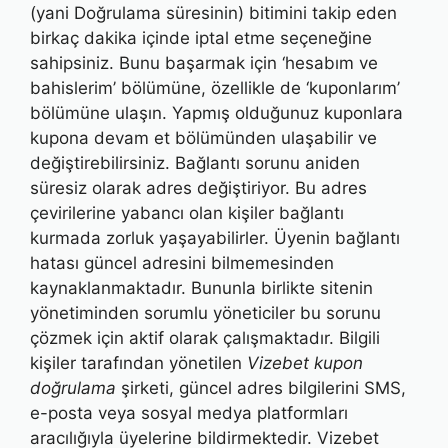
(yani Doğrulama süresinin) bitimini takip eden
birkaç dakika içinde iptal etme seçeneğine
sahipsiniz. Bunu başarmak için ‘hesabım ve
bahislerim’ bölümüne, özellikle de ‘kuponlarım’
bölümüne ulaşın. Yapmış olduğunuz kuponlara
kupona devam et bölümünden ulaşabilir ve
değiştirebilirsiniz. Bağlantı sorunu aniden
süresiz olarak adres değiştiriyor. Bu adres
çevirilerine yabancı olan kişiler bağlantı
kurmada zorluk yaşayabilirler. Üyenin bağlantı
hatası güncel adresini bilmemesinden
kaynaklanmaktadır. Bununla birlikte sitenin
yönetiminden sorumlu yöneticiler bu sorunu
çözmek için aktif olarak çalışmaktadır. Bilgili
kişiler tarafından yönetilen
Vizebet kupon
doğrulama
şirketi, güncel adres bilgilerini SMS,
e-posta veya sosyal medya platformları
aracılığıyla üyelerine bildirmektedir. Vizebet