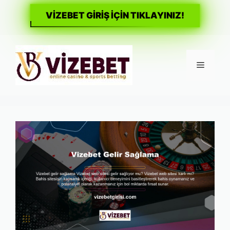
VİZEBET GİRİŞ İÇİN TIKLAYINIZ!
İçeriğe
atla
Menü