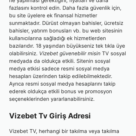
ne yapılması gerektiğini, fiyatları ve daha
fazlasını kontrol edin. Daha fazla güvenlik için,
bu site üyelere ek finansal hizmetler
sunmaktadır. Dürüst olmayan bahisler, ücretsiz
bahisler, yatırım bonusları vb. bu web sitesinin
kullanıcılarına sağladığı ek hizmetlerden
bazılarıdır. 18 yaşından büyükseniz tek tıkla üye
olabilirsiniz.
Vizebet güvenebilir misin
TV sosyal
medyada da oldukça etkili. Sitenin sosyal
medya etkisi sadece resmi sosyal medya
hesapları üzerinden takip edilebilmektedir.
Ayrıca resmi sosyal medya hesaplarını takip
ederek oldukça etkili bonus ve promosyon
seçeneklerinden yararlanabilirsiniz.
Vizebet Tv Giriş Adresi
Vizebet TV, herhangi bir takılma veya takılma