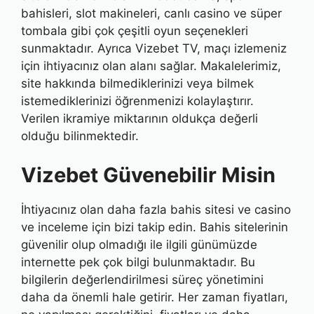
bahisleri, slot makineleri, canlı casino ve süper
tombala gibi çok çeşitli oyun seçenekleri
sunmaktadır. Ayrıca Vizebet TV, maçı izlemeniz
için ihtiyacınız olan alanı sağlar. Makalelerimiz,
site hakkında bilmediklerinizi veya bilmek
istemediklerinizi öğrenmenizi kolaylaştırır.
Verilen ikramiye miktarının oldukça değerli
olduğu bilinmektedir.
Vizebet Güvenebilir Misin
İhtiyacınız olan daha fazla bahis sitesi ve casino
ve inceleme için bizi takip edin. Bahis sitelerinin
güvenilir olup olmadığı ile ilgili günümüzde
internette pek çok bilgi bulunmaktadır. Bu
bilgilerin değerlendirilmesi süreç yönetimini
daha da önemli hale getirir. Her zaman fiyatları,