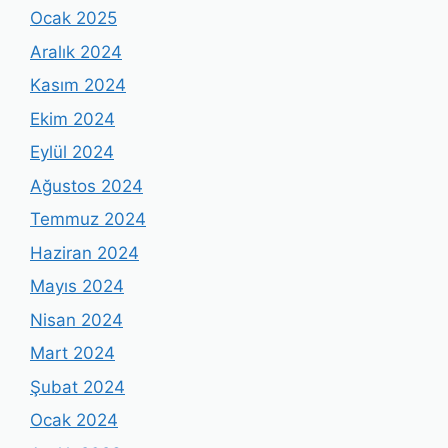
Ocak 2025
Aralık 2024
Kasım 2024
Ekim 2024
Eylül 2024
Ağustos 2024
Temmuz 2024
Haziran 2024
Mayıs 2024
Nisan 2024
Mart 2024
Şubat 2024
Ocak 2024