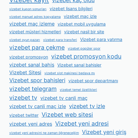
vizebet kaç oldu
vizebet lisans bilgileri
vizebet kupon sonuçları
vizebet maç izle
vizebet manuel adres kopyalama
vizebet maç izleme
vizebet mobil uygulama
vizebet müşteri hizmetleri
vizebet nasil bir site
Vizebet para yatırma
vizebet oyun pazarı
vizebet para transferi
vizebet para çekme
vizebet popüler spor
vizebet promosyon kodu
vizebet promosyon
vizebet sanal bahis
Vizebet sanal bahisler
Vizebet Sitesi
vizebet slot makinesi bedava mı
Vizebet spor bahisleri
vizebet spor departmanı
vizebet telegram
vizebet temel özellikleri
vizebet tv
vizebet tv canli maç
vizebet tv izle
vizebet tv canli maç izle
Vizebet web sitesi
vizebet twitter
Vizebet yeni adresi
vizebet yeni adres
Vizebet yeni giriş
vizebet yeni adresini ne zaman öğreneceğim