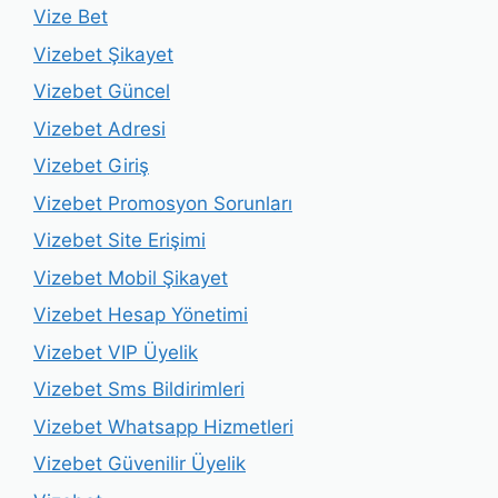
Vize Bet
Vizebet Şikayet
Vizebet Güncel
Vizebet Adresi
Vizebet Giriş
Vizebet Promosyon Sorunları
Vizebet Site Erişimi
Vizebet Mobil Şikayet
Vizebet Hesap Yönetimi
Vizebet VIP Üyelik
Vizebet Sms Bildirimleri
Vizebet Whatsapp Hizmetleri
Vizebet Güvenilir Üyelik