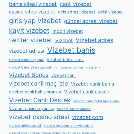
bahis sitesi vizebet
canli vizebet
casino sitesi vizebet
giris adresi vizebet
girisi vizebet
giris yap vizebet
güncel adresi vizebet
kayit vizebet
mobil vizebet
twitter vizebet
Vizebet adres
Vizebet
Vizebet bahis
vizebet adresi
Vizebet bahis sitesi
vizebet bahis değişimi
vizebet bahis sitesi güvenilir mi
vizebet bankacılık sistemi
Vizebet Bonus
vizebet canli
vizebet canli maç izle
Vizebet canlı bahis
Vizebet canlı casino
vizebet canlı bahis oranları
Vizebet Canlı Destek
vizebet canlı mobil bahis sitesi
Vizebet casino oyunları
vizebet casino siteleri
vizebet casino sitesi
vizebet com
vizebet erişim adresi
vizebet eşleşme oranı yüksek mi
vizebet forex sosyal medya futbol toplarının ve sistemleri