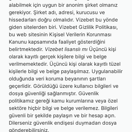
alabilmek için uygun bir anonim şirket olmanız
gerekiyor. Şirket adı, adresi, kurucusu ve
hissedarları doğru olmalıdır. Vizebet bu yönde
giden sitelerden biri. Vizebet Gizlilik Politikası,
bu web sitesinin Kişisel Verilerin Korunması
Kanunu kapsamında faaliyet gösterdiğini
belirtmektedir.
Vizebet lisanslı mı
Üçüncü kişi
olarak kayıtlı gerçek kişilere bilgi ve belge
verilmemektedir. Üçüncü kişi olarak kayıtlı tüzel
kişilerle bilgi ve belge paylaşılmaz. Uygulanabilir
olduğunda veri koruma beyanının şartları
geçerlidir. Görüldüğü üzere kullanıcı bilgileri ve
dosya güvenliği sağlanmıştır. Güvenlik
politikamız gereği kamu kurumlarına veya özel
sektöre hiçbir bilgi ve belge verilemez. Bilgileri
güvenli bir şekilde paylaşın ve bir hesap açın.
Dilerseniz güvenlik endişesi duymadan dosya
gönderebilirsiniz.