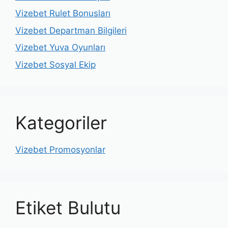
Vizebet Rulet Bonusları
Vizebet Departman Bilgileri
Vizebet Yuva Oyunları
Vizebet Sosyal Ekip
Kategoriler
Vizebet Promosyonlar
Etiket Bulutu