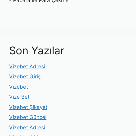
- Papara ile Para Çekme
Son Yazılar
Vizebet Adresi
Vizebet Giriş
Vizebet
Vize Bet
Vizebet Şikayet
Vizebet Güncel
Vizebet Adresi