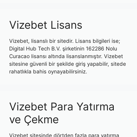
Vizebet Lisans
Vizebet, lisanslı bir sitedir. Lisans bilgileri ise;
Digital Hub Tech B.V. şirketinin 162286 Nolu
Curacao lisansı altında lisanslanmıştır. Vizebet
sitesine güvenli bir şekilde giriş yapabilir, sitede
rahatlıkla bahis oynayabilirsiniz.
Vizebet Para Yatırma
ve Çekme
Vizebet sitesinde dörtden fazla para yatırma