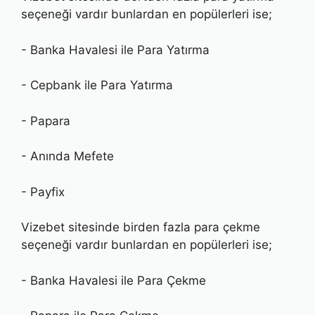
seçeneği vardır bunlardan en popülerleri ise;
- Banka Havalesi ile Para Yatırma
- Cepbank ile Para Yatırma
- Papara
- Anında Mefete
- Payfix
Vizebet sitesinde birden fazla para çekme
seçeneği vardır bunlardan en popülerleri ise;
- Banka Havalesi ile Para Çekme