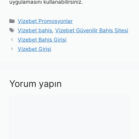
uygulamasını kullanabilirsiniz.
Kategoriler
Vizebet Promosyonlar
Etiketler
Vizebet bahis
,
Vizebet Güvenilir Bahis Sitesi
Vizebet Bahis Girişi
Vizebet Girişi
Yorum yapın
Yorum