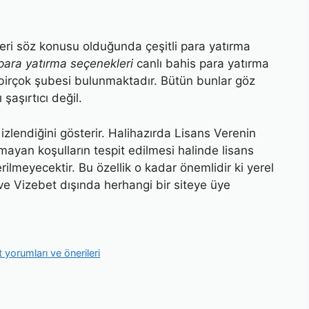
eri söz konusu olduğunda çeşitli para yatırma
para yatırma seçenekleri
canlı bahis para yatırma
e birçok şubesi bulunmaktadır. Bütün bunlar göz
şaşırtıcı değil.
 izlendiğini gösterir. Halihazırda Lisans Verenin
mayan koşulların tespit edilmesi halinde lisans
rilmeyecektir. Bu özellik o kadar önemlidir ki yerel
 ve Vizebet dışında herhangi bir siteye üye
 yorumları ve önerileri