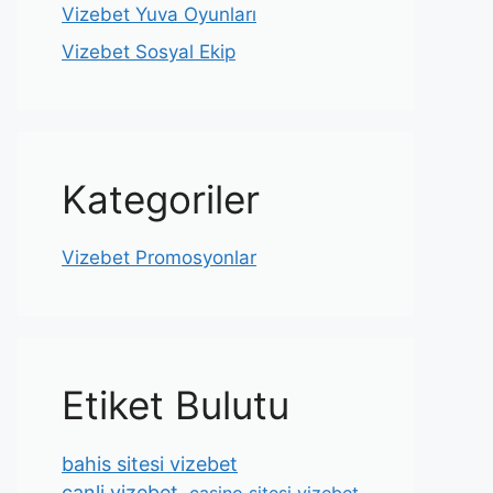
Vizebet Yuva Oyunları
Vizebet Sosyal Ekip
Kategoriler
Vizebet Promosyonlar
Etiket Bulutu
bahis sitesi vizebet
canli vizebet
casino sitesi vizebet