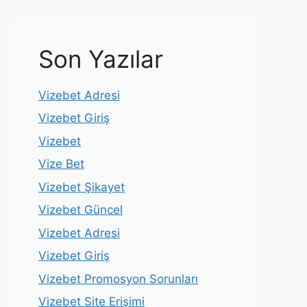
Son Yazılar
Vizebet Adresi
Vizebet Giriş
Vizebet
Vize Bet
Vizebet Şikayet
Vizebet Güncel
Vizebet Adresi
Vizebet Giriş
Vizebet Promosyon Sorunları
Vizebet Site Erişimi