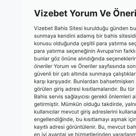
Vizebet Yorum Ve Öneri
Vizebet Bahis Sitesi kurulduğu günden bu 
sunmaya kendini adamış bir bahis sitesidi
konusu olduğunda çeşitli para yatırma seç
para yatırma seçeneğinin Avrupa’nın farkl
bunlar göz önüne alındığında seçeneklerin 
öneriler
Yorum ve Öneriler sayfasında sons
güvenli bir çatı altında sunmaya çalıştıkla
karşı karşıyadır. Bunlardan bahsetmişken a
görülen giriş adresi kısıtlamalarıdır. Bu tür
Bahis servis sağlayıcısı gerekli önlemleri 
getirmiştir. Mümkün olduğu takdirde, yaln
kullanıcılar mevcut giriş adreslerini kullan
engellendiğinde, bu kısıtlamayı aşmak içi
kayıtlı adresi görüntülenir. Bu, mevcut ba
en iyi avantaj ve hizmetlerinden yararlanm