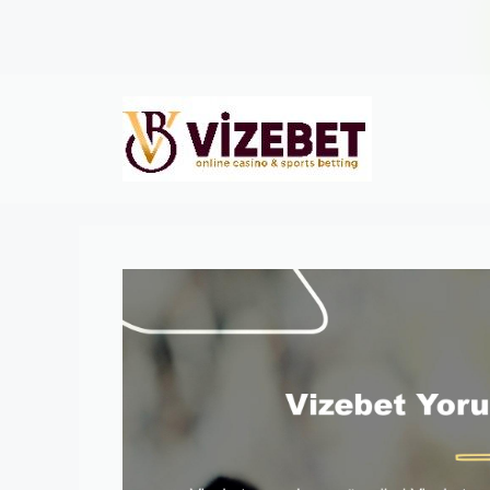
İçeriğe
atla