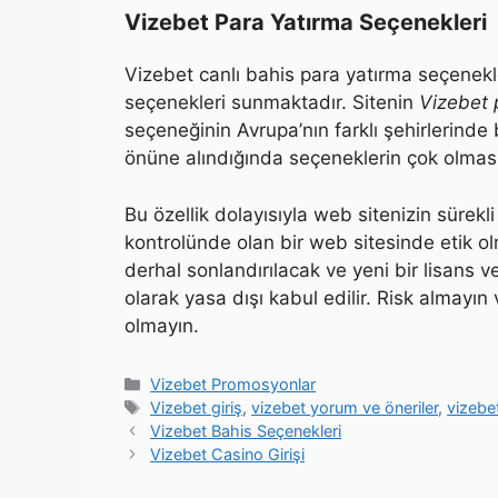
Vizebet Para Yatırma Seçenekleri
Vizebet canlı bahis para yatırma seçenekl
seçenekleri sunmaktadır. Sitenin
Vizebet 
seçeneğinin Avrupa’nın farklı şehirlerind
önüne alındığında seçeneklerin çok olması 
Bu özellik dolayısıyla web sitenizin sürekli
kontrolünde olan bir web sitesinde etik ol
derhal sonlandırılacak ve yeni bir lisans ve
olarak yasa dışı kabul edilir. Risk almayın
olmayın.
Kategoriler
Vizebet Promosyonlar
Etiketler
Vizebet giriş
,
vizebet yorum ve öneriler
,
vizebet
Vizebet Bahis Seçenekleri
Vizebet Casino Girişi