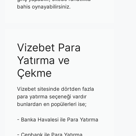
bahis oynayabilirsiniz.
Vizebet Para
Yatırma ve
Çekme
Vizebet sitesinde dörtden fazla
para yatırma seçeneği vardır
bunlardan en popülerleri ise;
- Banka Havalesi ile Para Yatırma
- Cepbank ile Para Yatırma