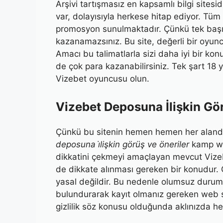
Arşivi tartışmasız en kapsamlı bilgi sites
var, dolayısıyla herkese hitap ediyor. Tü
promosyon sunulmaktadır. Çünkü tek başın
kazanamazsınız. Bu site, değerli bir oyuncu 
Amacı bu talimatlarla sizi daha iyi bir ko
de çok para kazanabilirsiniz. Tek şart 18
Vizebet oyuncusu olun.
Vizebet Deposuna İlişkin Gö
Çünkü bu sitenin hemen hemen her alanda
deposuna i̇lişkin görüş ve öneriler
kamp web
dikkatini çekmeyi amaçlayan mevcut Vizebet
de dikkate alınması gereken bir konudur. 
yasal değildir. Bu nedenle olumsuz durum
bulundurarak kayıt olmanız gereken web s
gizlilik söz konusu olduğunda aklınızda h