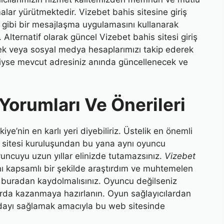
alar yürütmektedir. Vizebet bahis sitesine giriş
gibi bir mesajlaşma uygulamasını kullanarak
. Alternatif olarak güncel Vizebet bahis sitesi giriş
ek veya sosyal medya hesaplarımızı takip ederek
itliyse mevcut adresiniz anında güncellenecek ve
 Yorumları Ve Önerileri
kiye’nin en karlı yeri diyebiliriz. Üstelik en önemli
b sitesi kuruluşundan bu yana aynı oyuncu
oyuncuyu uzun yıllar elinizde tutamazsınız.
Vizebet
nı kapsamlı bir şekilde araştırdım ve muhtemelen
n buradan kaydolmalısınız. Oyuncu değilseniz
rda kazanmaya hazırlanın. Oyun sağlayıcılardan
ydayı sağlamak amacıyla bu web sitesinde